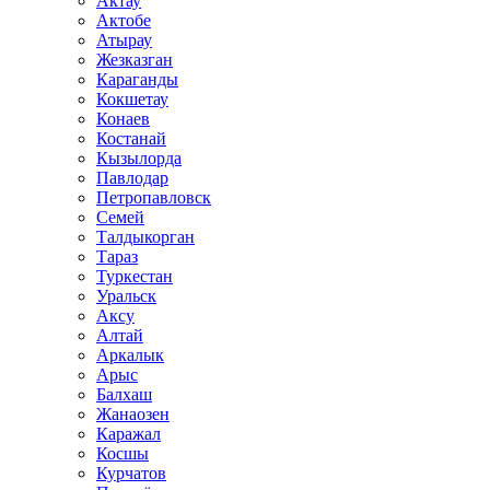
Актау
Актобе
Атырау
Жезказган
Караганды
Кокшетау
Конаев
Костанай
Кызылорда
Павлодар
Петропавловск
Семей
Талдыкорган
Тараз
Туркестан
Уральск
Аксу
Алтай
Аркалык
Арыс
Балхаш
Жанаозен
Каражал
Косшы
Курчатов