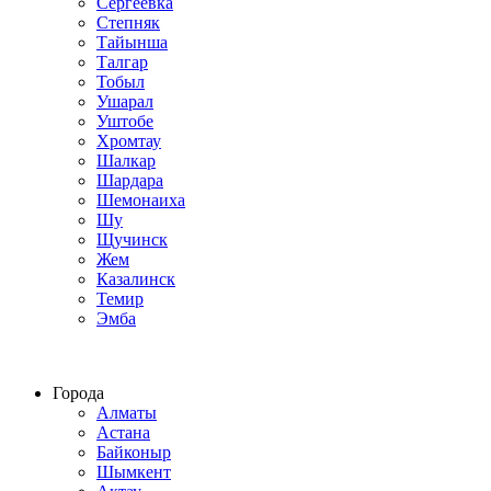
Сергеевка
Степняк
Тайынша
Талгар
Тобыл
Ушарал
Уштобе
Хромтау
Шалкар
Шардара
Шемонаиха
Шу
Щучинск
Жем
Казалинск
Темир
Эмба
Строим по всему Казахстану
Города
Алматы
Астана
Байконыр
Шымкент