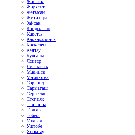
Жанатас
Жаркент
Жетысай
Житикара
Зайсан
Кандыагаш
Каратау
Каркаралинск
Каскелен
Кентау
Кулсары
Ленгер
Лисаковск
Макинск
Мамлютка
Сарканд
Сарыагаш
Сергеевка
Степняк
Тайынша
Талгар
Тобыл
Ушарал
Уштобе
Хромтау