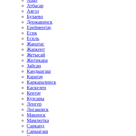
Арал
Атбасар
Аягоз
Булаево
Державинск
Ерейментау
Есик
Есиль
Жанатас
Жаркент
Жетысай
Житикара
Зайсан
Кандыагаш
Каратау
Каркаралинск
Каскелен
Кентау
Кулсары
Ленгер
Лисаковск
Макинск
Мамлютка
Сарканд
Сарыагаш