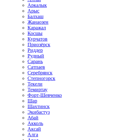
Аркалык
Арыс
Балхаш
Жанаозен
Каражал
Косшы
Курчатов
Приозёрск
Риддер
Рудный
Сарань
Сатпаев
Серебрянск
Степногорск
Текели
Темиртау
Форт-Шевченко
Шар
Шахтинск
Экибастуз
Абай
Акколь
Аксай
Алга