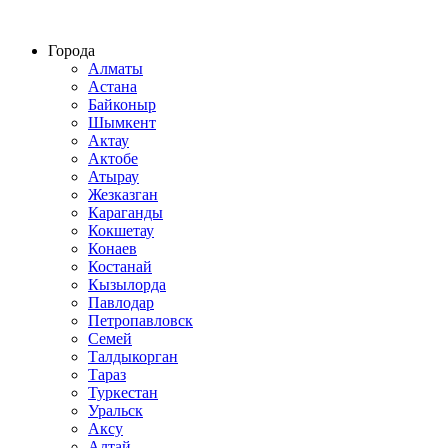
Строительство домов из СИП панелей по всему Казахстану
Города
Алматы
Астана
Байконыр
Шымкент
Актау
Актобе
Атырау
Жезказган
Караганды
Кокшетау
Конаев
Костанай
Кызылорда
Павлодар
Петропавловск
Семей
Талдыкорган
Тараз
Туркестан
Уральск
Аксу
Алтай