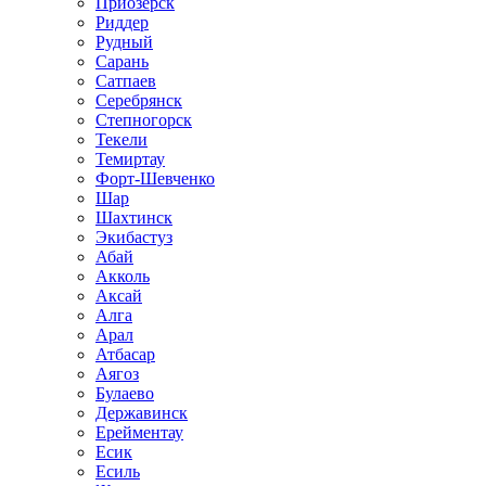
Приозёрск
Риддер
Рудный
Сарань
Сатпаев
Серебрянск
Степногорск
Текели
Темиртау
Форт-Шевченко
Шар
Шахтинск
Экибастуз
Абай
Акколь
Аксай
Алга
Арал
Атбасар
Аягоз
Булаево
Державинск
Ерейментау
Есик
Есиль