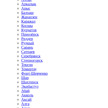
Аркалык
Арыс
Балхаш
Жанаозен
Каражал
Косшы
Курчатов
Приозёрск
Риддер
Рудный
Сарань
Сатпаев
Серебрянск
Степногорск
Текели
Темиртау
Форт-Шевченко
Шар
Шахтинск
Экибастуз
Абай
Акколь
Аксай
Алга