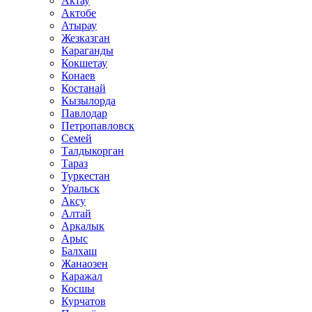
Актау
Актобе
Атырау
Жезказган
Караганды
Кокшетау
Конаев
Костанай
Кызылорда
Павлодар
Петропавловск
Семей
Талдыкорган
Тараз
Туркестан
Уральск
Аксу
Алтай
Аркалык
Арыс
Балхаш
Жанаозен
Каражал
Косшы
Курчатов