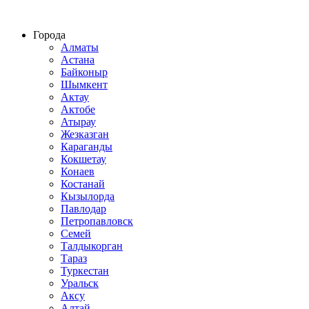
Строительство домов из СИП панелей по всему Казахстану
Города
Алматы
Астана
Байконыр
Шымкент
Актау
Актобе
Атырау
Жезказган
Караганды
Кокшетау
Конаев
Костанай
Кызылорда
Павлодар
Петропавловск
Семей
Талдыкорган
Тараз
Туркестан
Уральск
Аксу
Алтай