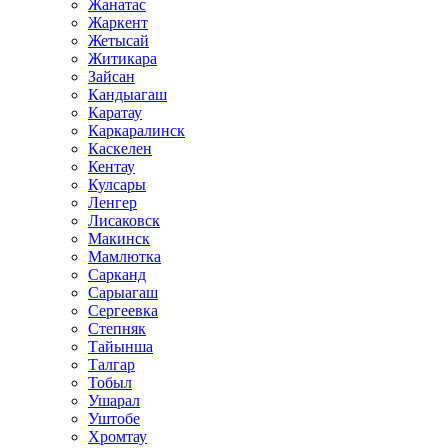
Жанатас
Жаркент
Жетысай
Житикара
Зайсан
Кандыагаш
Каратау
Каркаралинск
Каскелен
Кентау
Кулсары
Ленгер
Лисаковск
Макинск
Мамлютка
Сарканд
Сарыагаш
Сергеевка
Степняк
Тайынша
Талгар
Тобыл
Ушарал
Уштобе
Хромтау