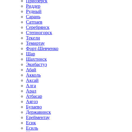
Приозёрск
Риддер
Рудный
Сарань
Сатпаев
Серебрянск
Степногорск
Текели
Темиртау
Форт-Шевченко
Шар
Шахтинск
Экибастуз
Абай
Акколь
Аксай
Алга
Арал
Атбасар
Аягоз
Булаево
Державинск
Ерейментау
Есик
Есиль