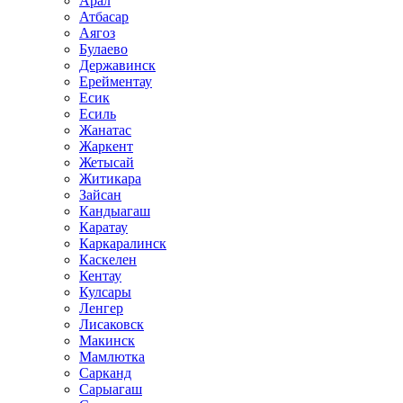
Арал
Атбасар
Аягоз
Булаево
Державинск
Ерейментау
Есик
Есиль
Жанатас
Жаркент
Жетысай
Житикара
Зайсан
Кандыагаш
Каратау
Каркаралинск
Каскелен
Кентау
Кулсары
Ленгер
Лисаковск
Макинск
Мамлютка
Сарканд
Сарыагаш