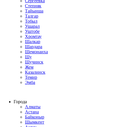
Сергеевка
Степняк
Тайынша
Талгар
Тобыл
Ушарал
Уштобе
Хромтау
Шалкар
Шардара
Шемонаиха
Шу
Щучинск
Жем
Казалинск
Темир
Эмба
Строим по всему Казахстану
Города
Алматы
Астана
Байконыр
Шымкент