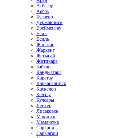
Арал
Атбасар
Аягоз
Булаево
Державинск
Ерейментау
Есик
Есиль
Жанатас
Жаркент
Жетысай
Житикара
Зайсан
Кандыагаш
Каратау
Каркаралинск
Каскелен
Кентау
Кулсары
Ленгер
Лисаковск
Макинск
Мамлютка
Сарканд
Сарыагаш