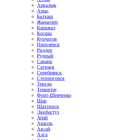
Аркалык
Арыс
Балхаш
Жанаозен
Каражал
Косшы
Курчатов
Приозёрск
Риддер
Рудный
Сарань
Сатпаев
Серебрянск
Степногорск
Текели
Темиртау
Форт-Шевченко
Шар
Шахтинск
Экибастуз
Абай
Акколь
Аксай
Алга