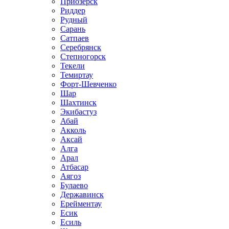
Приозёрск
Риддер
Рудный
Сарань
Сатпаев
Серебрянск
Степногорск
Текели
Темиртау
Форт-Шевченко
Шар
Шахтинск
Экибастуз
Абай
Акколь
Аксай
Алга
Арал
Атбасар
Аягоз
Булаево
Державинск
Ерейментау
Есик
Есиль