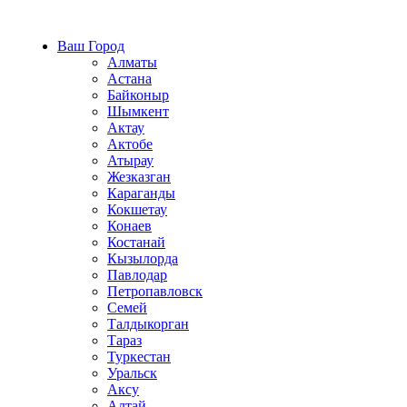
Строительство домов из СИП панелей по всему Казахстан
Ваш Город
Алматы
Астана
Байконыр
Шымкент
Актау
Актобе
Атырау
Жезказган
Караганды
Кокшетау
Конаев
Костанай
Кызылорда
Павлодар
Петропавловск
Семей
Талдыкорган
Тараз
Туркестан
Уральск
Аксу
Алтай