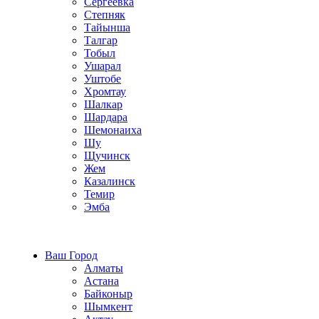
Сергеевка
Степняк
Тайынша
Талгар
Тобыл
Ушарал
Уштобе
Хромтау
Шалкар
Шардара
Шемонаиха
Шу
Щучинск
Жем
Казалинск
Темир
Эмба
Строим по всему Казахстану
Ваш Город
Алматы
Астана
Байконыр
Шымкент