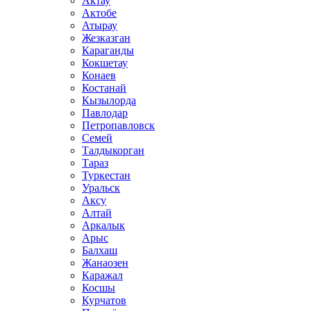
Актау
Актобе
Атырау
Жезказган
Караганды
Кокшетау
Конаев
Костанай
Кызылорда
Павлодар
Петропавловск
Семей
Талдыкорган
Тараз
Туркестан
Уральск
Аксу
Алтай
Аркалык
Арыс
Балхаш
Жанаозен
Каражал
Косшы
Курчатов