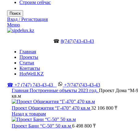
Строим сейчас
Поиск
Вход / Регистрация
Меню
☎
8(747)743-43-43
Главная
Проекты
Статьи
Контакты
HotWell.KZ
☎ +7 (747) 743-43-43
+7(747)743-43-43
Главная
Построенные объекты
2023 год.
Проект Дома “М-9
кв.м
Проект Общежития “Г-470” 470 кв.м
32 106 800
₸
Назад к товарам
Проект Бани “С-50” 50 кв.м
6 498 800
₸