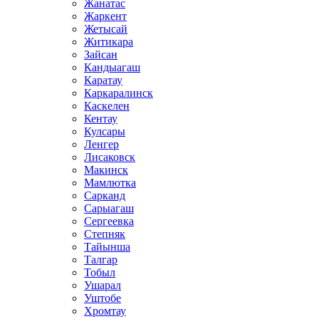
Жанатас
Жаркент
Жетысай
Житикара
Зайсан
Кандыагаш
Каратау
Каркаралинск
Каскелен
Кентау
Кулсары
Ленгер
Лисаковск
Макинск
Мамлютка
Сарканд
Сарыагаш
Сергеевка
Степняк
Тайынша
Талгар
Тобыл
Ушарал
Уштобе
Хромтау