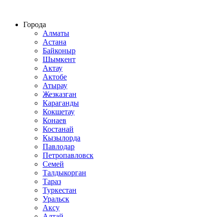
Строительство домов из СИП панелей по всему Казахстану
Города
Алматы
Астана
Байконыр
Шымкент
Актау
Актобе
Атырау
Жезказган
Караганды
Кокшетау
Конаев
Костанай
Кызылорда
Павлодар
Петропавловск
Семей
Талдыкорган
Тараз
Туркестан
Уральск
Аксу
Алтай