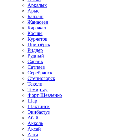
Аркалык
Арыс
Балхаш
Жанаозен
Каражал
Косшы
Курчатов
Приозёрск
Риддер
Рудный
Сарань
Сатпаев
Серебрянск
Степногорск
Текели
Темиртау
Форт-Шевченко
Шар
Шахтинск
Экибастуз
Абай
Акколь
Аксай
Алга