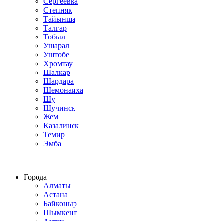
Сергеевка
Степняк
Тайынша
Талгар
Тобыл
Ушарал
Уштобе
Хромтау
Шалкар
Шардара
Шемонаиха
Шу
Щучинск
Жем
Казалинск
Темир
Эмба
Строим по всему Казахстану
Города
Алматы
Астана
Байконыр
Шымкент