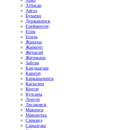
Арал
Атбасар
Аягоз
Булаево
Державинск
Ерейментау
Есик
Есиль
Жанатас
Жаркент
Жетысай
Житикара
Зайсан
Кандыагаш
Каратау
Каркаралинск
Каскелен
Кентау
Кулсары
Ленгер
Лисаковск
Макинск
Мамлютка
Сарканд
Сарыагаш