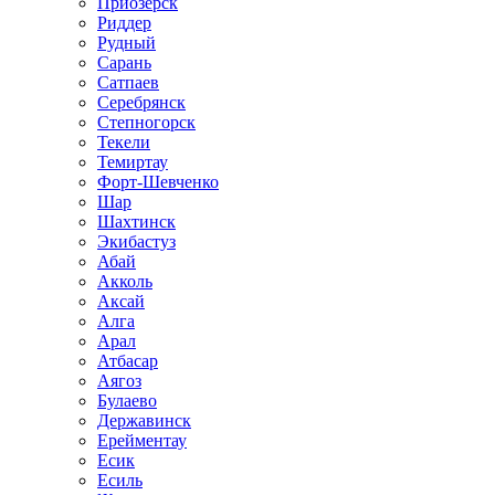
Приозёрск
Риддер
Рудный
Сарань
Сатпаев
Серебрянск
Степногорск
Текели
Темиртау
Форт-Шевченко
Шар
Шахтинск
Экибастуз
Абай
Акколь
Аксай
Алга
Арал
Атбасар
Аягоз
Булаево
Державинск
Ерейментау
Есик
Есиль