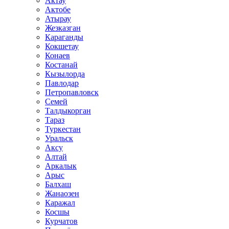
Актау
Актобе
Атырау
Жезказган
Караганды
Кокшетау
Конаев
Костанай
Кызылорда
Павлодар
Петропавловск
Семей
Талдыкорган
Тараз
Туркестан
Уральск
Аксу
Алтай
Аркалык
Арыс
Балхаш
Жанаозен
Каражал
Косшы
Курчатов