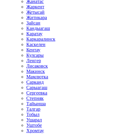
Жанатас
Жаркент
Жетысай
Житикара
Зайсан
Кандыагаш
Каратау
Каркаралинск
Каскелен
Кентау
Кулсары
Ленгер
Лисаковск
Макинск
Мамлютка
Сарканд
Сарыагаш
Сергеевка
Степняк
Тайынша
Талгар
Тобыл
Ушарал
Уштобе
Хромтау