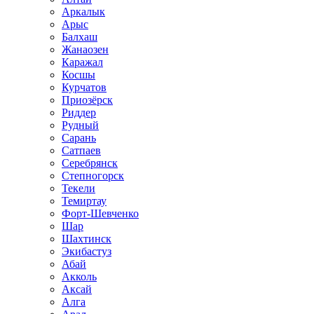
Аркалык
Арыс
Балхаш
Жанаозен
Каражал
Косшы
Курчатов
Приозёрск
Риддер
Рудный
Сарань
Сатпаев
Серебрянск
Степногорск
Текели
Темиртау
Форт-Шевченко
Шар
Шахтинск
Экибастуз
Абай
Акколь
Аксай
Алга