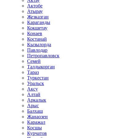
Актау
Актобе
Атырау
Жезказган
Караганды
Кокшетау
Конаев
Костанай
Кызылорда
Павлодар
Петропавловск
Семей
Талдыкорган
Тараз
Туркестан
Уральск
Аксу
Алтай
Аркалык
Арыс
Балхаш
Жанаозен
Каражал
Косшы
Курчатов