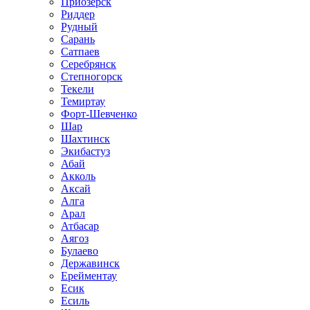
Приозёрск
Риддер
Рудный
Сарань
Сатпаев
Серебрянск
Степногорск
Текели
Темиртау
Форт-Шевченко
Шар
Шахтинск
Экибастуз
Абай
Акколь
Аксай
Алга
Арал
Атбасар
Аягоз
Булаево
Державинск
Ерейментау
Есик
Есиль