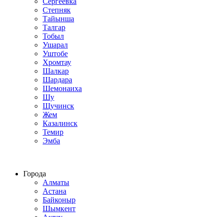
Сергеевка
Степняк
Тайынша
Талгар
Тобыл
Ушарал
Уштобе
Хромтау
Шалкар
Шардара
Шемонаиха
Шу
Щучинск
Жем
Казалинск
Темир
Эмба
Строим по всему Казахстану
Города
Алматы
Астана
Байконыр
Шымкент