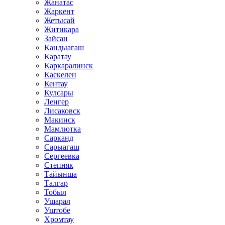
Жанатас
Жаркент
Жетысай
Житикара
Зайсан
Кандыагаш
Каратау
Каркаралинск
Каскелен
Кентау
Кулсары
Ленгер
Лисаковск
Макинск
Мамлютка
Сарканд
Сарыагаш
Сергеевка
Степняк
Тайынша
Талгар
Тобыл
Ушарал
Уштобе
Хромтау