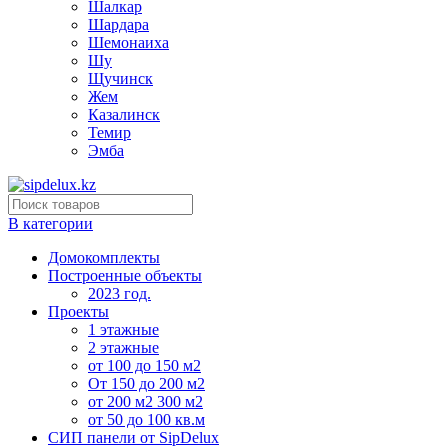
Шалкар
Шардара
Шемонаиха
Шу
Щучинск
Жем
Казалинск
Темир
Эмба
В категории
Домокомплекты
Построенные объекты
2023 год.
Проекты
1 этажные
2 этажные
от 100 до 150 м2
От 150 до 200 м2
от 200 м2 300 м2
от 50 до 100 кв.м
СИП панели от SipDelux