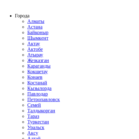
Строительство домов из СИП панелей по всему Казахстану
Города
Алматы
Астана
Байконыр
Шымкент
Актау
Актобе
Атырау
Жезказган
Караганды
Кокшетау
Конаев
Костанай
Кызылорда
Павлодар
Петропавловск
Семей
Талдыкорган
Тараз
Туркестан
Уральск
Аксу
Алтай