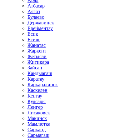
Арал
Атбасар
Аягоз
Булаево
Державинск
Ерейментау
Есик
Есиль
Жанатас
Жаркент
Жетысай
Житикара
Зайсан
Кандыагаш
Каратау
Каркаралинск
Каскелен
Кентау
Кулсары
Ленгер
Лисаковск
Макинск
Мамлютка
Сарканд
Сарыагаш