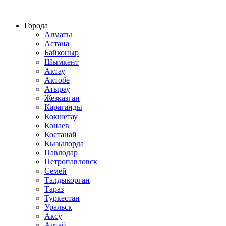
Строительство домов из СИП панелей по всему Казахстану
Города
Алматы
Астана
Байконыр
Шымкент
Актау
Актобе
Атырау
Жезказган
Караганды
Кокшетау
Конаев
Костанай
Кызылорда
Павлодар
Петропавловск
Семей
Талдыкорган
Тараз
Туркестан
Уральск
Аксу
Алтай