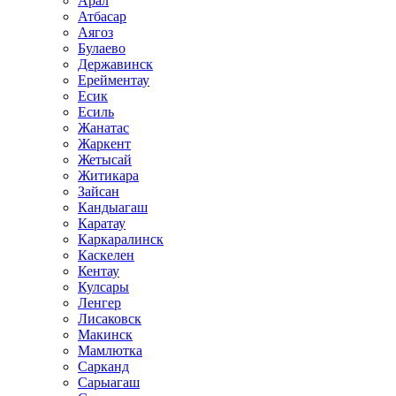
Арал
Атбасар
Аягоз
Булаево
Державинск
Ерейментау
Есик
Есиль
Жанатас
Жаркент
Жетысай
Житикара
Зайсан
Кандыагаш
Каратау
Каркаралинск
Каскелен
Кентау
Кулсары
Ленгер
Лисаковск
Макинск
Мамлютка
Сарканд
Сарыагаш