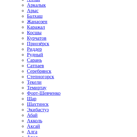
Аркалык
Арыс
Балхаш
Жанаозен
Каражал
Косшы
Курчатов
Приозёрск
Риддер
Рудный
Сарань
Сатпаев
Серебрянск
Степногорск
Текели
Темиртау
Форт-Шевченко
Шар
Шахтинск
Экибастуз
Абай
Акколь
Аксай
Алга