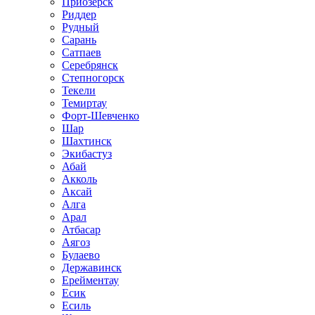
Приозёрск
Риддер
Рудный
Сарань
Сатпаев
Серебрянск
Степногорск
Текели
Темиртау
Форт-Шевченко
Шар
Шахтинск
Экибастуз
Абай
Акколь
Аксай
Алга
Арал
Атбасар
Аягоз
Булаево
Державинск
Ерейментау
Есик
Есиль