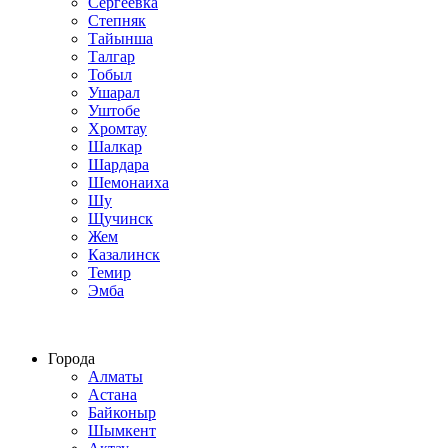
Сергеевка
Степняк
Тайынша
Талгар
Тобыл
Ушарал
Уштобе
Хромтау
Шалкар
Шардара
Шемонаиха
Шу
Щучинск
Жем
Казалинск
Темир
Эмба
Строим по всему Казахстану
Города
Алматы
Астана
Байконыр
Шымкент