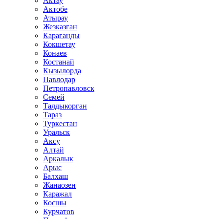
Актау
Актобе
Атырау
Жезказган
Караганды
Кокшетау
Конаев
Костанай
Кызылорда
Павлодар
Петропавловск
Семей
Талдыкорган
Тараз
Туркестан
Уральск
Аксу
Алтай
Аркалык
Арыс
Балхаш
Жанаозен
Каражал
Косшы
Курчатов