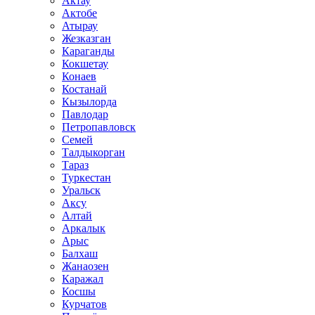
Актау
Актобе
Атырау
Жезказган
Караганды
Кокшетау
Конаев
Костанай
Кызылорда
Павлодар
Петропавловск
Семей
Талдыкорган
Тараз
Туркестан
Уральск
Аксу
Алтай
Аркалык
Арыс
Балхаш
Жанаозен
Каражал
Косшы
Курчатов