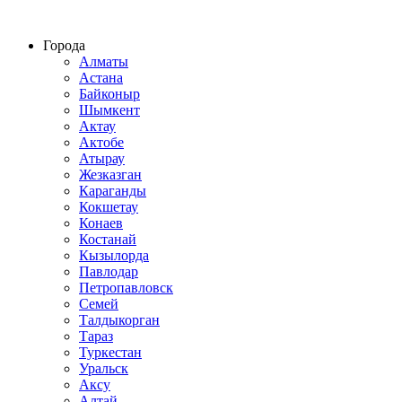
Строительство домов из СИП панелей по всему Казахстану
Города
Алматы
Астана
Байконыр
Шымкент
Актау
Актобе
Атырау
Жезказган
Караганды
Кокшетау
Конаев
Костанай
Кызылорда
Павлодар
Петропавловск
Семей
Талдыкорган
Тараз
Туркестан
Уральск
Аксу
Алтай