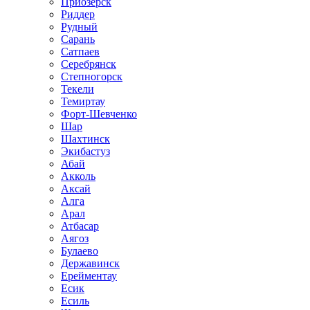
Приозёрск
Риддер
Рудный
Сарань
Сатпаев
Серебрянск
Степногорск
Текели
Темиртау
Форт-Шевченко
Шар
Шахтинск
Экибастуз
Абай
Акколь
Аксай
Алга
Арал
Атбасар
Аягоз
Булаево
Державинск
Ерейментау
Есик
Есиль