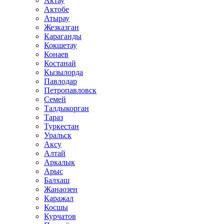
Актау
Актобе
Атырау
Жезказган
Караганды
Кокшетау
Конаев
Костанай
Кызылорда
Павлодар
Петропавловск
Семей
Талдыкорган
Тараз
Туркестан
Уральск
Аксу
Алтай
Аркалык
Арыс
Балхаш
Жанаозен
Каражал
Косшы
Курчатов