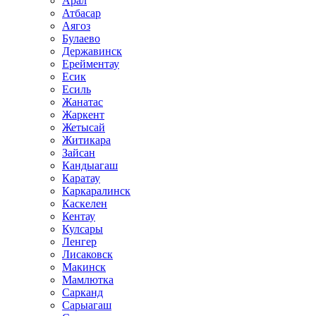
Арал
Атбасар
Аягоз
Булаево
Державинск
Ерейментау
Есик
Есиль
Жанатас
Жаркент
Жетысай
Житикара
Зайсан
Кандыагаш
Каратау
Каркаралинск
Каскелен
Кентау
Кулсары
Ленгер
Лисаковск
Макинск
Мамлютка
Сарканд
Сарыагаш