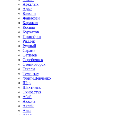
Аркалык
Арыс
Балхаш
Жанаозен
Каражал
Косшы
Курчатов
Приозёрск
Риддер
Рудный
Сарань
Сатпаев
Серебрянск
Степногорск
Текели
Темиртау
Форт-Шевченко
Шар
Шахтинск
Экибастуз
Абай
Акколь
Аксай
Алга