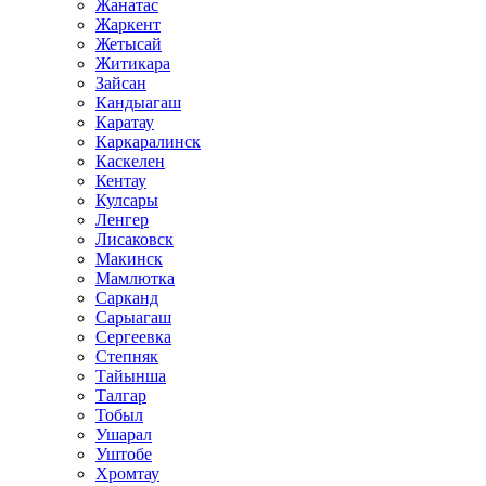
Жанатас
Жаркент
Жетысай
Житикара
Зайсан
Кандыагаш
Каратау
Каркаралинск
Каскелен
Кентау
Кулсары
Ленгер
Лисаковск
Макинск
Мамлютка
Сарканд
Сарыагаш
Сергеевка
Степняк
Тайынша
Талгар
Тобыл
Ушарал
Уштобе
Хромтау