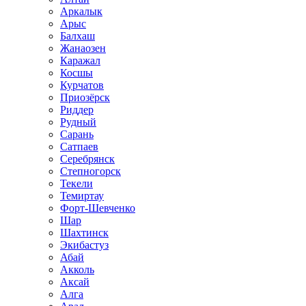
Аркалык
Арыс
Балхаш
Жанаозен
Каражал
Косшы
Курчатов
Приозёрск
Риддер
Рудный
Сарань
Сатпаев
Серебрянск
Степногорск
Текели
Темиртау
Форт-Шевченко
Шар
Шахтинск
Экибастуз
Абай
Акколь
Аксай
Алга