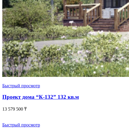
Быстрый просмотр
Проект дома “К-132” 132 кв.м
13 579 500
₸
Быстрый просмотр