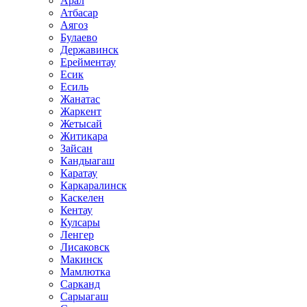
Арал
Атбасар
Аягоз
Булаево
Державинск
Ерейментау
Есик
Есиль
Жанатас
Жаркент
Жетысай
Житикара
Зайсан
Кандыагаш
Каратау
Каркаралинск
Каскелен
Кентау
Кулсары
Ленгер
Лисаковск
Макинск
Мамлютка
Сарканд
Сарыагаш