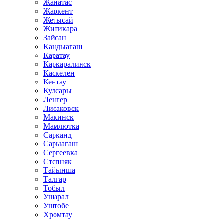
Жанатас
Жаркент
Жетысай
Житикара
Зайсан
Кандыагаш
Каратау
Каркаралинск
Каскелен
Кентау
Кулсары
Ленгер
Лисаковск
Макинск
Мамлютка
Сарканд
Сарыагаш
Сергеевка
Степняк
Тайынша
Талгар
Тобыл
Ушарал
Уштобе
Хромтау