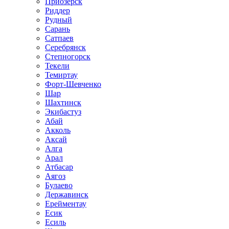
Приозёрск
Риддер
Рудный
Сарань
Сатпаев
Серебрянск
Степногорск
Текели
Темиртау
Форт-Шевченко
Шар
Шахтинск
Экибастуз
Абай
Акколь
Аксай
Алга
Арал
Атбасар
Аягоз
Булаево
Державинск
Ерейментау
Есик
Есиль