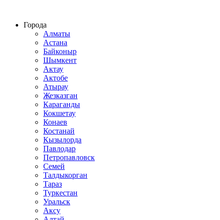
Строительство домов из СИП панелей по всему Казахстану
Города
Алматы
Астана
Байконыр
Шымкент
Актау
Актобе
Атырау
Жезказган
Караганды
Кокшетау
Конаев
Костанай
Кызылорда
Павлодар
Петропавловск
Семей
Талдыкорган
Тараз
Туркестан
Уральск
Аксу
Алтай