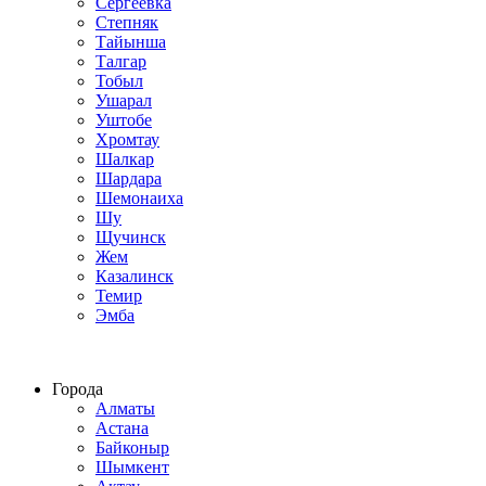
Сергеевка
Степняк
Тайынша
Талгар
Тобыл
Ушарал
Уштобе
Хромтау
Шалкар
Шардара
Шемонаиха
Шу
Щучинск
Жем
Казалинск
Темир
Эмба
Строим по всему Казахстану
Города
Алматы
Астана
Байконыр
Шымкент