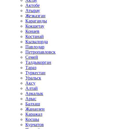
Актау
Актобе
Атырау
Жезказган
Караганды
Кокшетау
Конаев
Костанай
Кызылорда
Павлодар
Петропавловск
Семей
Талдыкорган
Тараз
Туркестан
Уральск
Аксу
Алтай
Аркалык
Арыс
Балхаш
Жанаозен
Каражал
Косшы
Курчатов