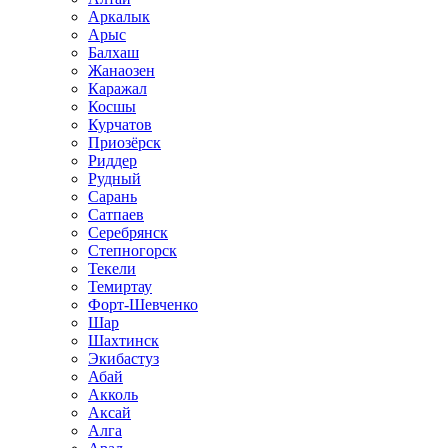
Аркалык
Арыс
Балхаш
Жанаозен
Каражал
Косшы
Курчатов
Приозёрск
Риддер
Рудный
Сарань
Сатпаев
Серебрянск
Степногорск
Текели
Темиртау
Форт-Шевченко
Шар
Шахтинск
Экибастуз
Абай
Акколь
Аксай
Алга