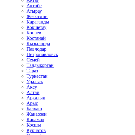
Актау
Актобе
Атырау
Жезказган
Караганды
Кокшетау
Конаев
Костанай
Кызылорда
Павлодар
Петропавловск
Семей
Талдыкорган
Тараз
Туркестан
Уральск
Аксу
Алтай
Аркалык
Арыс
Балхаш
Жанаозен
Каражал
Косшы
Курчатов