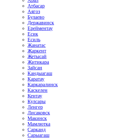
Арал
Атбасар
Аягоз
Булаево
Державинск
Ерейментау
Есик
Есиль
Жанатас
Жаркент
Жетысай
Житикара
Зайсан
Кандыагаш
Каратау
Каркаралинск
Каскелен
Кентау
Кулсары
Ленгер
Лисаковск
Макинск
Мамлютка
Сарканд
Сарыагаш