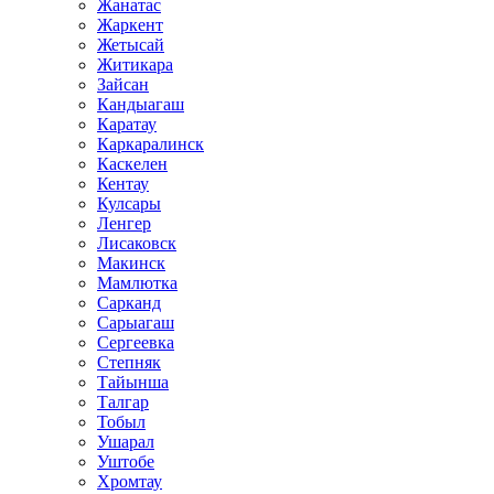
Жанатас
Жаркент
Жетысай
Житикара
Зайсан
Кандыагаш
Каратау
Каркаралинск
Каскелен
Кентау
Кулсары
Ленгер
Лисаковск
Макинск
Мамлютка
Сарканд
Сарыагаш
Сергеевка
Степняк
Тайынша
Талгар
Тобыл
Ушарал
Уштобе
Хромтау