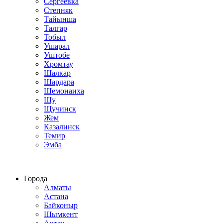
Сергеевка
Степняк
Тайынша
Талгар
Тобыл
Ушарал
Уштобе
Хромтау
Шалкар
Шардара
Шемонаиха
Шу
Щучинск
Жем
Казалинск
Темир
Эмба
Строим по всему Казахстану
Города
Алматы
Астана
Байконыр
Шымкент