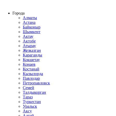
Строительство домов из СИП панелей по всему Казахстану
Города
Алматы
Астана
Байконыр
Шымкент
Актау
Актобе
Атырау
Жезказган
Караганды
Кокшетау
Конаев
Костанай
Кызылорда
Павлодар
Петропавловск
Семей
Талдыкорган
Тараз
Туркестан
Уральск
Аксу
Алтай