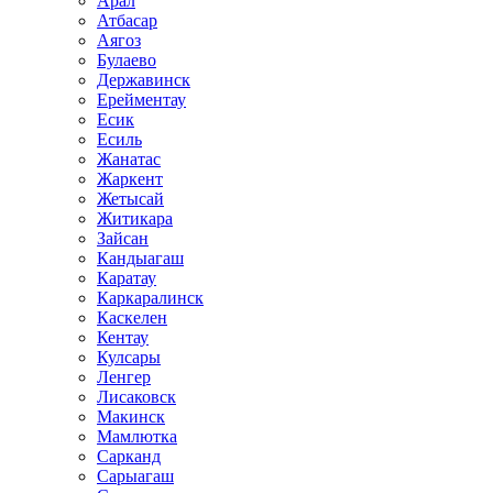
Арал
Атбасар
Аягоз
Булаево
Державинск
Ерейментау
Есик
Есиль
Жанатас
Жаркент
Жетысай
Житикара
Зайсан
Кандыагаш
Каратау
Каркаралинск
Каскелен
Кентау
Кулсары
Ленгер
Лисаковск
Макинск
Мамлютка
Сарканд
Сарыагаш