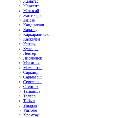
Жанатас
Жаркент
Жетысай
Житикара
Зайсан
Кандыагаш
Каратау
Каркаралинск
Каскелен
Кентау
Кулсары
Ленгер
Лисаковск
Макинск
Мамлютка
Сарканд
Сарыагаш
Сергеевка
Степняк
Тайынша
Талгар
Тобыл
Ушарал
Уштобе
Хромтау