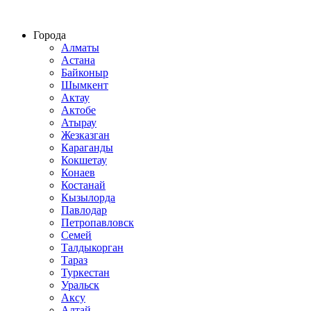
Строительство домов из СИП панелей по всему Казахстану
Города
Алматы
Астана
Байконыр
Шымкент
Актау
Актобе
Атырау
Жезказган
Караганды
Кокшетау
Конаев
Костанай
Кызылорда
Павлодар
Петропавловск
Семей
Талдыкорган
Тараз
Туркестан
Уральск
Аксу
Алтай