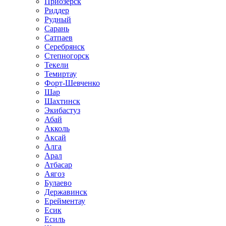
Приозёрск
Риддер
Рудный
Сарань
Сатпаев
Серебрянск
Степногорск
Текели
Темиртау
Форт-Шевченко
Шар
Шахтинск
Экибастуз
Абай
Акколь
Аксай
Алга
Арал
Атбасар
Аягоз
Булаево
Державинск
Ерейментау
Есик
Есиль