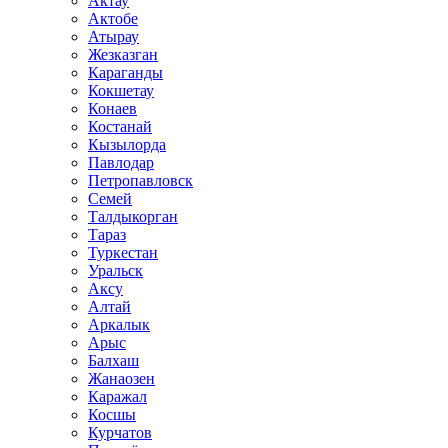
Актау
Актобе
Атырау
Жезказган
Караганды
Кокшетау
Конаев
Костанай
Кызылорда
Павлодар
Петропавловск
Семей
Талдыкорган
Тараз
Туркестан
Уральск
Аксу
Алтай
Аркалык
Арыс
Балхаш
Жанаозен
Каражал
Косшы
Курчатов