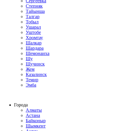
Сергеевка
Степняк
Тайынша
Талгар
Тобыл
Ушарал
Уштобе
Хромтау
Шалкар
Шардара
Шемонаиха
Шу
Щучинск
Жем
Казалинск
Темир
Эмба
Строим по всему Казахстану
Города
Алматы
Астана
Байконыр
Шымкент