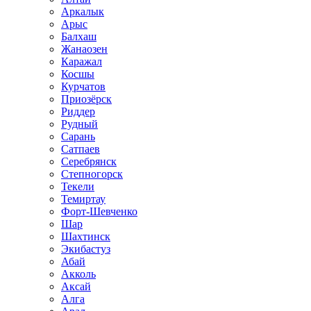
Аркалык
Арыс
Балхаш
Жанаозен
Каражал
Косшы
Курчатов
Приозёрск
Риддер
Рудный
Сарань
Сатпаев
Серебрянск
Степногорск
Текели
Темиртау
Форт-Шевченко
Шар
Шахтинск
Экибастуз
Абай
Акколь
Аксай
Алга