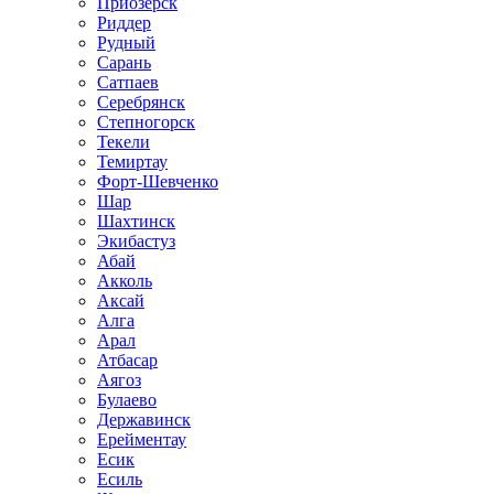
Приозёрск
Риддер
Рудный
Сарань
Сатпаев
Серебрянск
Степногорск
Текели
Темиртау
Форт-Шевченко
Шар
Шахтинск
Экибастуз
Абай
Акколь
Аксай
Алга
Арал
Атбасар
Аягоз
Булаево
Державинск
Ерейментау
Есик
Есиль