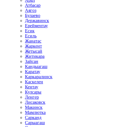
Арал
Атбасар
Аягоз
Булаево
Державинск
Ерейментау
Есик
Есиль
Жанатас
Жаркент
Жетысай
Житикара
Зайсан
Кандыагаш
Каратау
Каркаралинск
Каскелен
Кентау
Кулсары
Ленгер
Лисаковск
Макинск
Мамлютка
Сарканд
Сарыагаш