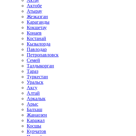
Актау
Актобе
Атырау
Жезказган
Караганды
Кокшетау
Конаев
Костанай
Кызылорда
Павлодар
Петропавловск
Семей
Талдыкорган
Тараз
Туркестан
Уральск
Аксу
Алтай
Аркалык
Арыс
Балхаш
Жанаозен
Каражал
Косшы
Курчатов