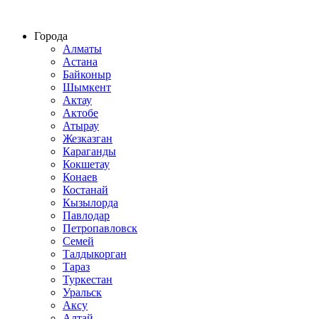
Строительство домов из СИП панелей по всему Казахстану
Города
Алматы
Астана
Байконыр
Шымкент
Актау
Актобе
Атырау
Жезказган
Караганды
Кокшетау
Конаев
Костанай
Кызылорда
Павлодар
Петропавловск
Семей
Талдыкорган
Тараз
Туркестан
Уральск
Аксу
Алтай