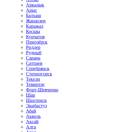
Аркалык
Арыс
Балхаш
Жанаозен
Каражал
Косшы
Курчатов
Приозёрск
Риддер
Рудный
Сарань
Сатпаев
Серебрянск
Степногорск
Текели
Темиртау
Форт-Шевченко
Шар
Шахтинск
Экибастуз
Абай
Акколь
Аксай
Алга