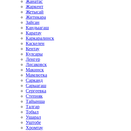
Жанатас
Жаркент
Жетысай
Житикара
Зайсан
Кандыагаш
Каратау
Каркаралинск
Каскелен
Кентау
Кулсары
Ленгер
Лисаковск
Макинск
Мамлютка
Сарканд
Сарыагаш
Сергеевка
Степняк
Тайынша
Талгар
Тобыл
Ушарал
Уштобе
Хромтау