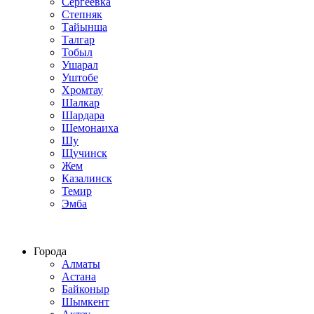
Сергеевка
Степняк
Тайынша
Талгар
Тобыл
Ушарал
Уштобе
Хромтау
Шалкар
Шардара
Шемонаиха
Шу
Щучинск
Жем
Казалинск
Темир
Эмба
Строим по всему Казахстану
Города
Алматы
Астана
Байконыр
Шымкент