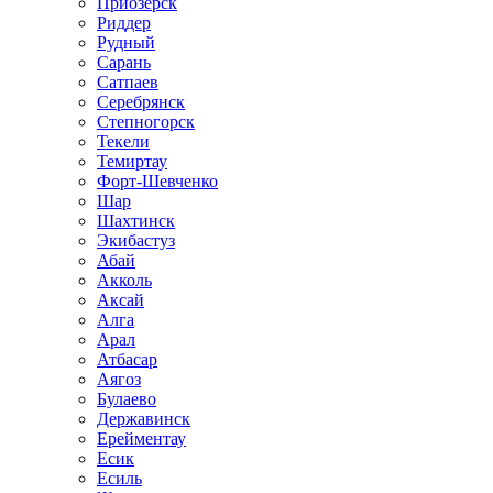
Приозёрск
Риддер
Рудный
Сарань
Сатпаев
Серебрянск
Степногорск
Текели
Темиртау
Форт-Шевченко
Шар
Шахтинск
Экибастуз
Абай
Акколь
Аксай
Алга
Арал
Атбасар
Аягоз
Булаево
Державинск
Ерейментау
Есик
Есиль