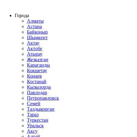
Строительство домов из СИП панелей по всему Казахстану
Города
Алматы
Астана
Байконыр
Шымкент
Актау
Актобе
Атырау
Жезказган
Караганды
Кокшетау
Конаев
Костанай
Кызылорда
Павлодар
Петропавловск
Семей
Талдыкорган
Тараз
Туркестан
Уральск
Аксу
Алтай