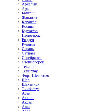
Аркалык
Арыс
Балхаш
Жанаозен
Каражал
Косшы
Курчатов
Приозёрск
Риддер
Рудный
Сарань
Сатпаев
Серебрянск
Степногорск
Текели
Темиртау
Форт-Шевченко
Шар
Шахтинск
Экибастуз
Абай
Акколь
Аксай
Алга