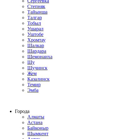
Сергеевка
Степняк
Тайынша
Талгар
Тобыл
Ушарал
Уштобе
Хромтау
Шалкар
Шардара
Шемонаиха
Шу
Щучинск
Жем
Казалинск
Темир
Эмба
Строим по всему Казахстану
Города
Алматы
Астана
Байконыр
Шымкент