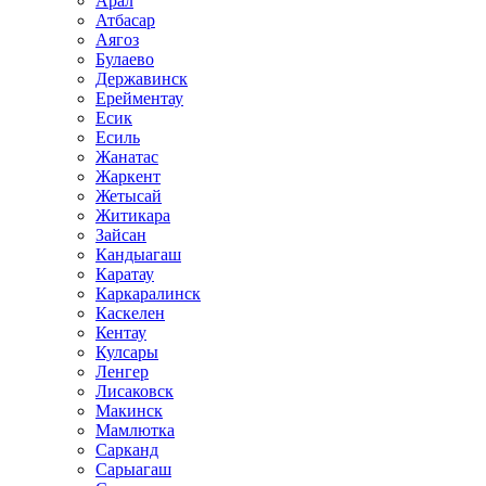
Арал
Атбасар
Аягоз
Булаево
Державинск
Ерейментау
Есик
Есиль
Жанатас
Жаркент
Жетысай
Житикара
Зайсан
Кандыагаш
Каратау
Каркаралинск
Каскелен
Кентау
Кулсары
Ленгер
Лисаковск
Макинск
Мамлютка
Сарканд
Сарыагаш