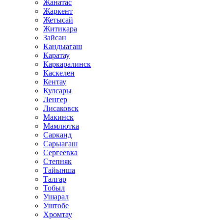
Жанатас
Жаркент
Жетысай
Житикара
Зайсан
Кандыагаш
Каратау
Каркаралинск
Каскелен
Кентау
Кулсары
Ленгер
Лисаковск
Макинск
Мамлютка
Сарканд
Сарыагаш
Сергеевка
Степняк
Тайынша
Талгар
Тобыл
Ушарал
Уштобе
Хромтау