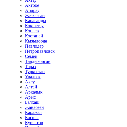
Актау
Актобе
Атырау
Жезказган
Караганды
Кокшетау
Конаев
Костанай
Кызылорда
Павлодар
Петропавловск
Семей
Талдыкорган
Тараз
Туркестан
Уральск
Аксу
Алтай
Аркалык
Арыс
Балхаш
Жанаозен
Каражал
Косшы
Курчатов