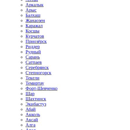
Аркалык
Арыс
Балхаш
Жанаозен
Каражал
Косшы
Курчатов
Приозёрск
Риддер
Рудный
Сарань
Сатпаев
Серебрянск
Степногорск
Текели
Темиртау
Форт-Шевченко
Шар
Шахтинск
Экибастуз
Абай
Акколь
Аксай
Алга