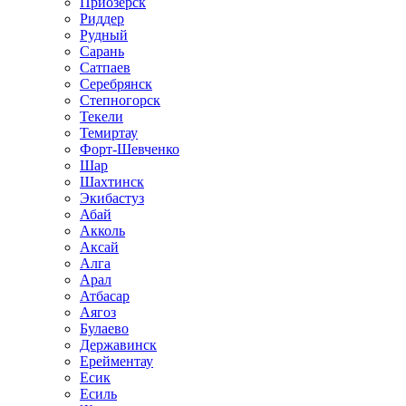
Приозёрск
Риддер
Рудный
Сарань
Сатпаев
Серебрянск
Степногорск
Текели
Темиртау
Форт-Шевченко
Шар
Шахтинск
Экибастуз
Абай
Акколь
Аксай
Алга
Арал
Атбасар
Аягоз
Булаево
Державинск
Ерейментау
Есик
Есиль