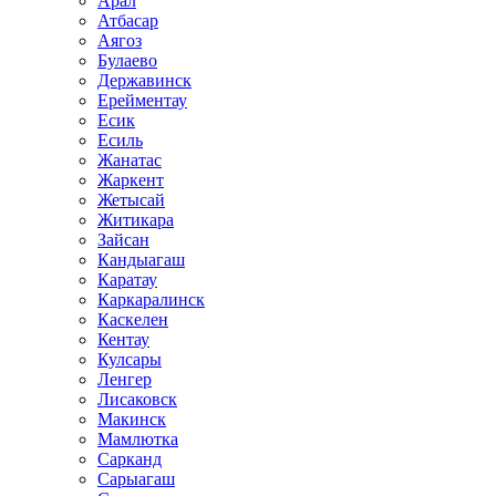
Арал
Атбасар
Аягоз
Булаево
Державинск
Ерейментау
Есик
Есиль
Жанатас
Жаркент
Жетысай
Житикара
Зайсан
Кандыагаш
Каратау
Каркаралинск
Каскелен
Кентау
Кулсары
Ленгер
Лисаковск
Макинск
Мамлютка
Сарканд
Сарыагаш