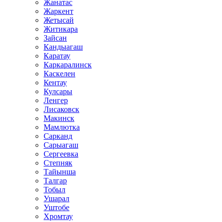
Жанатас
Жаркент
Жетысай
Житикара
Зайсан
Кандыагаш
Каратау
Каркаралинск
Каскелен
Кентау
Кулсары
Ленгер
Лисаковск
Макинск
Мамлютка
Сарканд
Сарыагаш
Сергеевка
Степняк
Тайынша
Талгар
Тобыл
Ушарал
Уштобе
Хромтау