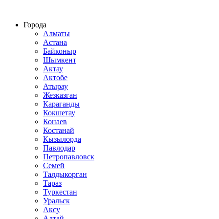
Строительство домов из СИП панелей по всему Казахстану
Города
Алматы
Астана
Байконыр
Шымкент
Актау
Актобе
Атырау
Жезказган
Караганды
Кокшетау
Конаев
Костанай
Кызылорда
Павлодар
Петропавловск
Семей
Талдыкорган
Тараз
Туркестан
Уральск
Аксу
Алтай