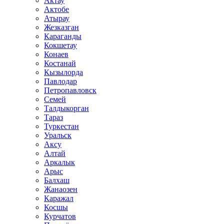
Актау
Актобе
Атырау
Жезказган
Караганды
Кокшетау
Конаев
Костанай
Кызылорда
Павлодар
Петропавловск
Семей
Талдыкорган
Тараз
Туркестан
Уральск
Аксу
Алтай
Аркалык
Арыс
Балхаш
Жанаозен
Каражал
Косшы
Курчатов