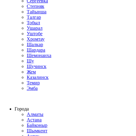
Сергеевка
Степняк
Тайынша
Талгар
Тобыл
Ушарал
Уштобе
Хромтау
Шалкар
Шардара
Шемонаиха
Шу
Щучинск
Жем
Казалинск
Темир
Эмба
Строим по всему Казахстану
Города
Алматы
Астана
Байконыр
Шымкент