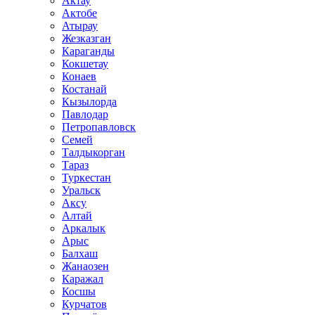
Актау
Актобе
Атырау
Жезказган
Караганды
Кокшетау
Конаев
Костанай
Кызылорда
Павлодар
Петропавловск
Семей
Талдыкорган
Тараз
Туркестан
Уральск
Аксу
Алтай
Аркалык
Арыс
Балхаш
Жанаозен
Каражал
Косшы
Курчатов