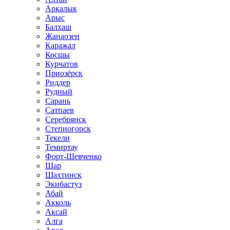
Аркалык
Арыс
Балхаш
Жанаозен
Каражал
Косшы
Курчатов
Приозёрск
Риддер
Рудный
Сарань
Сатпаев
Серебрянск
Степногорск
Текели
Темиртау
Форт-Шевченко
Шар
Шахтинск
Экибастуз
Абай
Акколь
Аксай
Алга