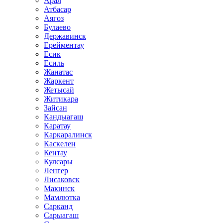
Арал
Атбасар
Аягоз
Булаево
Державинск
Ерейментау
Есик
Есиль
Жанатас
Жаркент
Жетысай
Житикара
Зайсан
Кандыагаш
Каратау
Каркаралинск
Каскелен
Кентау
Кулсары
Ленгер
Лисаковск
Макинск
Мамлютка
Сарканд
Сарыагаш