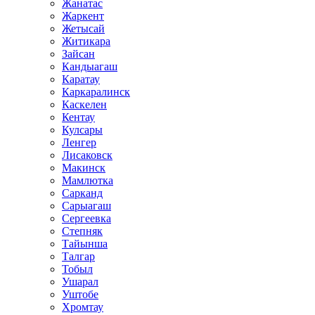
Жанатас
Жаркент
Жетысай
Житикара
Зайсан
Кандыагаш
Каратау
Каркаралинск
Каскелен
Кентау
Кулсары
Ленгер
Лисаковск
Макинск
Мамлютка
Сарканд
Сарыагаш
Сергеевка
Степняк
Тайынша
Талгар
Тобыл
Ушарал
Уштобе
Хромтау