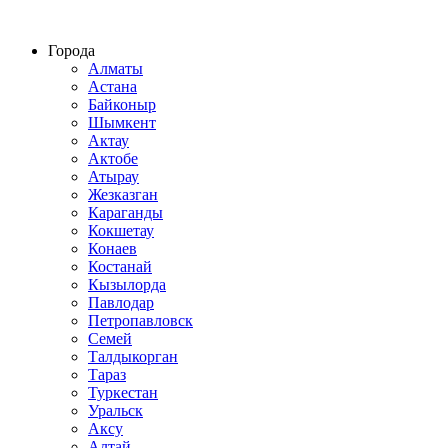
Строительство домов из СИП панелей по всему Казахстану
Города
Алматы
Астана
Байконыр
Шымкент
Актау
Актобе
Атырау
Жезказган
Караганды
Кокшетау
Конаев
Костанай
Кызылорда
Павлодар
Петропавловск
Семей
Талдыкорган
Тараз
Туркестан
Уральск
Аксу
Алтай