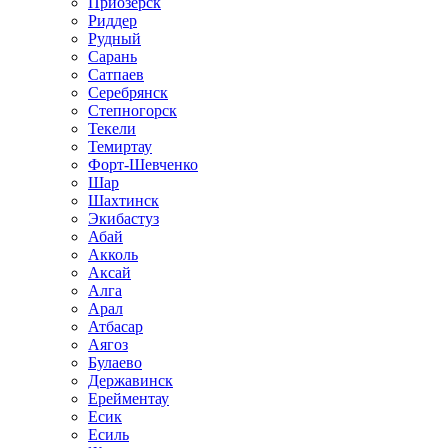
Приозёрск
Риддер
Рудный
Сарань
Сатпаев
Серебрянск
Степногорск
Текели
Темиртау
Форт-Шевченко
Шар
Шахтинск
Экибастуз
Абай
Акколь
Аксай
Алга
Арал
Атбасар
Аягоз
Булаево
Державинск
Ерейментау
Есик
Есиль