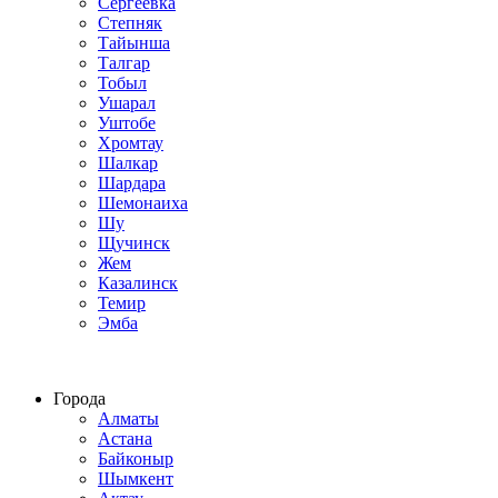
Сергеевка
Степняк
Тайынша
Талгар
Тобыл
Ушарал
Уштобе
Хромтау
Шалкар
Шардара
Шемонаиха
Шу
Щучинск
Жем
Казалинск
Темир
Эмба
Строим по всему Казахстану
Города
Алматы
Астана
Байконыр
Шымкент