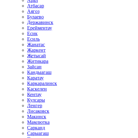
Арал
Атбасар
Аягоз
Булаево
Державинск
Ерейментау
Есик
Есиль
Жанатас
Жаркент
Жетысай
Житикара
Зайсан
Кандыагаш
Каратау
Каркаралинск
Каскелен
Кентау
Кулсары
Ленгер
Лисаковск
Макинск
Мамлютка
Сарканд
Сарыагаш