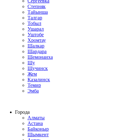
Сергеевка
Степняк
Тайынша
Талгар
Тобыл
Ушарал
Уштобе
Хромтау
Шалкар
Шардара
Шемонаиха
Шу
Щучинск
Жем
Казалинск
Темир
Эмба
Строим по всему Казахстану
Города
Алматы
Астана
Байконыр
Шымкент