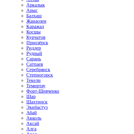
Аркалык
Арыс
Балхаш
Жанаозен
Каражал
Косшы
Курчатов
Приозёрск
Риддер
Рудный
Сарань
Сатпаев
Серебрянск
Степногорск
Текели
Темиртау
Форт-Шевченко
Шар
Шахтинск
Экибастуз
Абай
Акколь
Аксай
Алга