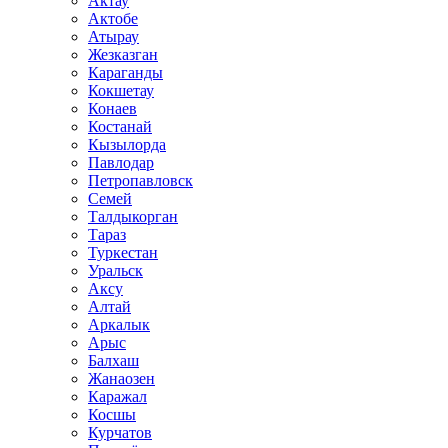
Актау
Актобе
Атырау
Жезказган
Караганды
Кокшетау
Конаев
Костанай
Кызылорда
Павлодар
Петропавловск
Семей
Талдыкорган
Тараз
Туркестан
Уральск
Аксу
Алтай
Аркалык
Арыс
Балхаш
Жанаозен
Каражал
Косшы
Курчатов