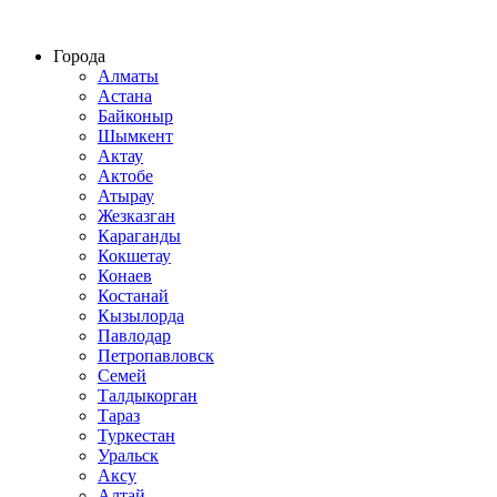
Строительство домов из СИП панелей по всему Казахстану
Города
Алматы
Астана
Байконыр
Шымкент
Актау
Актобе
Атырау
Жезказган
Караганды
Кокшетау
Конаев
Костанай
Кызылорда
Павлодар
Петропавловск
Семей
Талдыкорган
Тараз
Туркестан
Уральск
Аксу
Алтай