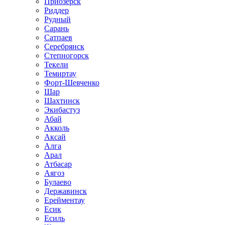
Приозёрск
Риддер
Рудный
Сарань
Сатпаев
Серебрянск
Степногорск
Текели
Темиртау
Форт-Шевченко
Шар
Шахтинск
Экибастуз
Абай
Акколь
Аксай
Алга
Арал
Атбасар
Аягоз
Булаево
Державинск
Ерейментау
Есик
Есиль