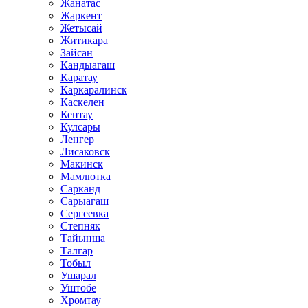
Жанатас
Жаркент
Жетысай
Житикара
Зайсан
Кандыагаш
Каратау
Каркаралинск
Каскелен
Кентау
Кулсары
Ленгер
Лисаковск
Макинск
Мамлютка
Сарканд
Сарыагаш
Сергеевка
Степняк
Тайынша
Талгар
Тобыл
Ушарал
Уштобе
Хромтау