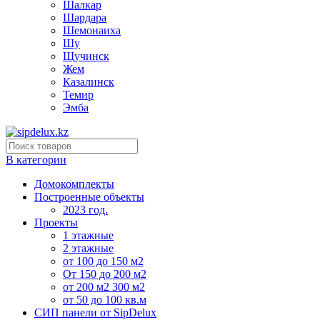
Шалкар
Шардара
Шемонаиха
Шу
Щучинск
Жем
Казалинск
Темир
Эмба
В категории
Домокомплекты
Построенные объекты
2023 год.
Проекты
1 этажные
2 этажные
от 100 до 150 м2
От 150 до 200 м2
от 200 м2 300 м2
от 50 до 100 кв.м
СИП панели от SipDelux