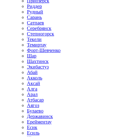
Приозёрск
Риддер
Рудный
Сарань
Сатпаев
Серебрянск
Степногорск
Текели
Темиртау
Форт-Шевченко
Шар
Шахтинск
Экибастуз
Абай
Акколь
Аксай
Алга
Арал
Атбасар
Аягоз
Булаево
Державинск
Ерейментау
Есик
Есиль