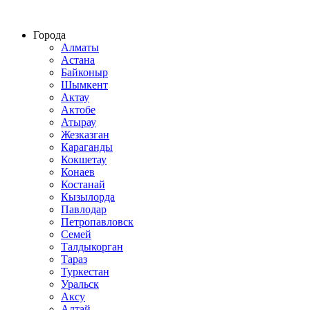
Строительство домов из СИП панелей по всему Казахстану
Города
Алматы
Астана
Байконыр
Шымкент
Актау
Актобе
Атырау
Жезказган
Караганды
Кокшетау
Конаев
Костанай
Кызылорда
Павлодар
Петропавловск
Семей
Талдыкорган
Тараз
Туркестан
Уральск
Аксу
Алтай