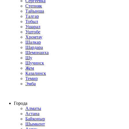
Сергеевка
Степняк
Тайынша
Талгар
Тобыл
Ушарал
Уштобе
Хромтау
Шалкар
Шардара
Шемонаиха
Шу
Щучинск
Жем
Казалинск
Темир
Эмба
Строим по всему Казахстану
Города
Алматы
Астана
Байконыр
Шымкент