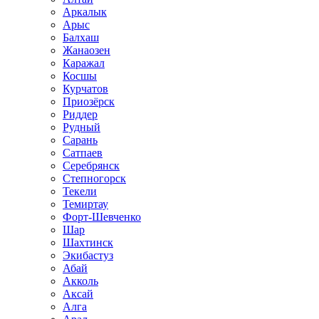
Аркалык
Арыс
Балхаш
Жанаозен
Каражал
Косшы
Курчатов
Приозёрск
Риддер
Рудный
Сарань
Сатпаев
Серебрянск
Степногорск
Текели
Темиртау
Форт-Шевченко
Шар
Шахтинск
Экибастуз
Абай
Акколь
Аксай
Алга