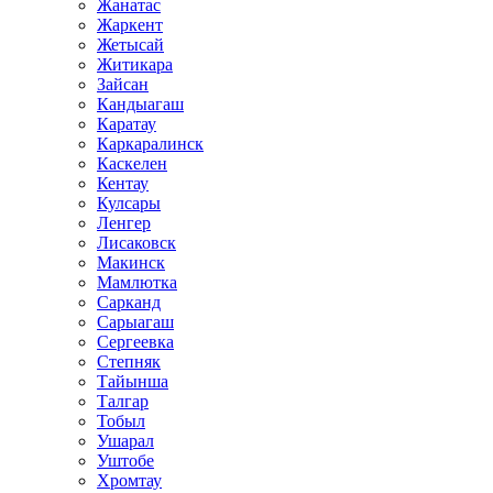
Жанатас
Жаркент
Жетысай
Житикара
Зайсан
Кандыагаш
Каратау
Каркаралинск
Каскелен
Кентау
Кулсары
Ленгер
Лисаковск
Макинск
Мамлютка
Сарканд
Сарыагаш
Сергеевка
Степняк
Тайынша
Талгар
Тобыл
Ушарал
Уштобе
Хромтау