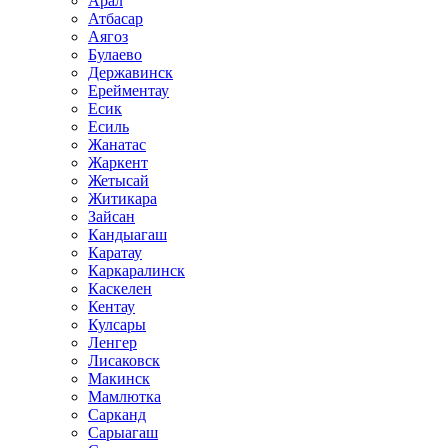
Арал
Атбасар
Аягоз
Булаево
Державинск
Ерейментау
Есик
Есиль
Жанатас
Жаркент
Жетысай
Житикара
Зайсан
Кандыагаш
Каратау
Каркаралинск
Каскелен
Кентау
Кулсары
Ленгер
Лисаковск
Макинск
Мамлютка
Сарканд
Сарыагаш