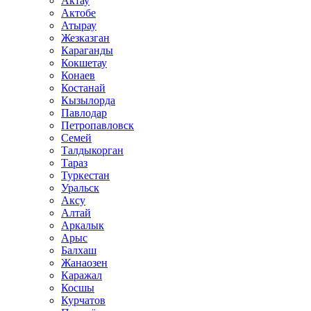
Актау
Актобе
Атырау
Жезказган
Караганды
Кокшетау
Конаев
Костанай
Кызылорда
Павлодар
Петропавловск
Семей
Талдыкорган
Тараз
Туркестан
Уральск
Аксу
Алтай
Аркалык
Арыс
Балхаш
Жанаозен
Каражал
Косшы
Курчатов