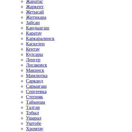
Жанатас
Жаркент
Жетысай
Житикара
Зайсан
Кандыагаш
Каратау
Каркаралинск
Каскелен
Кентау
Кулсары
Ленгер
Лисаковск
Макинск
Мамлютка
Сарканд
Сарыагаш
Сергеевка
Степняк
Тайынша
Талгар
Тобыл
Ушарал
Уштобе
Хромтау