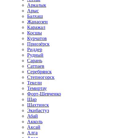
Аркалык
Арыс
Балхаш
Жанаозен
Каражал
Косшы
Курчатов
Приозёрск
Риддер
Рудный
Сарань
Сатпаев
Серебрянск
Степногорск
Текели
Темиртау
Форт-Шевченко
Шар
Шахтинск
Экибастуз
Абай
Акколь
Аксай
Алга