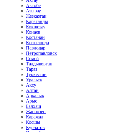
Актау
Актобе
Атырау
Жезказган
Караганды
Кокшетау
Конаев
Костанай
Кызылорда
Павлодар
Петропавловск
Семей
Талдыкорган
Тараз
Туркестан
Уральск
Аксу
Алтай
Аркалык
Арыс
Балхаш
Жанаозен
Каражал
Косшы
Курчатов