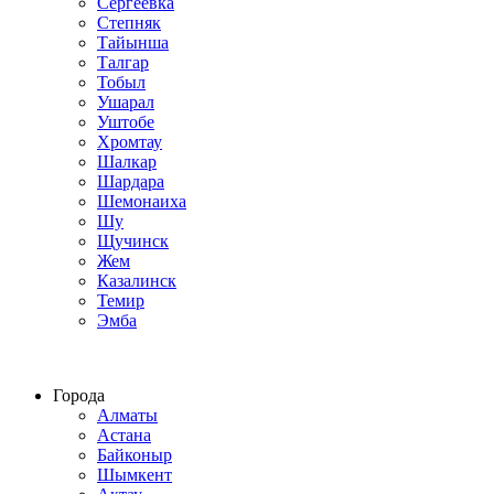
Сергеевка
Степняк
Тайынша
Талгар
Тобыл
Ушарал
Уштобе
Хромтау
Шалкар
Шардара
Шемонаиха
Шу
Щучинск
Жем
Казалинск
Темир
Эмба
Строим по всему Казахстану
Города
Алматы
Астана
Байконыр
Шымкент