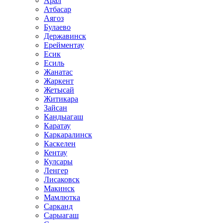
Арал
Атбасар
Аягоз
Булаево
Державинск
Ерейментау
Есик
Есиль
Жанатас
Жаркент
Жетысай
Житикара
Зайсан
Кандыагаш
Каратау
Каркаралинск
Каскелен
Кентау
Кулсары
Ленгер
Лисаковск
Макинск
Мамлютка
Сарканд
Сарыагаш