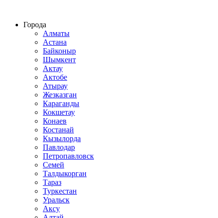
Строительство домов из СИП панелей по всему Казахстану
Города
Алматы
Астана
Байконыр
Шымкент
Актау
Актобе
Атырау
Жезказган
Караганды
Кокшетау
Конаев
Костанай
Кызылорда
Павлодар
Петропавловск
Семей
Талдыкорган
Тараз
Туркестан
Уральск
Аксу
Алтай