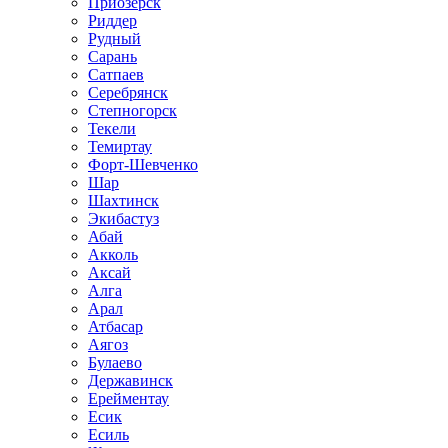
Приозёрск
Риддер
Рудный
Сарань
Сатпаев
Серебрянск
Степногорск
Текели
Темиртау
Форт-Шевченко
Шар
Шахтинск
Экибастуз
Абай
Акколь
Аксай
Алга
Арал
Атбасар
Аягоз
Булаево
Державинск
Ерейментау
Есик
Есиль