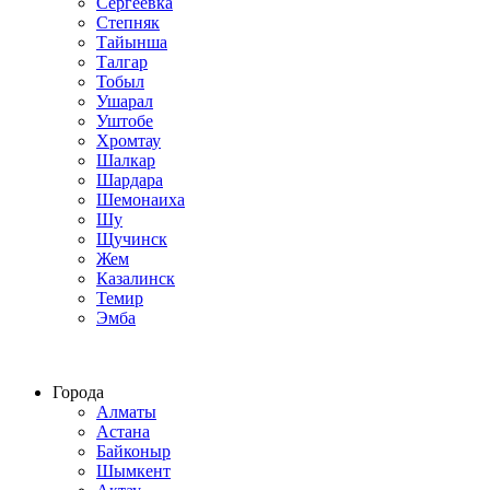
Сергеевка
Степняк
Тайынша
Талгар
Тобыл
Ушарал
Уштобе
Хромтау
Шалкар
Шардара
Шемонаиха
Шу
Щучинск
Жем
Казалинск
Темир
Эмба
Строим по всему Казахстану
Города
Алматы
Астана
Байконыр
Шымкент