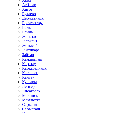
Арал
Атбасар
Аягоз
Булаево
Державинск
Ерейментау
Есик
Есиль
Жанатас
Жаркент
Жетысай
Житикара
Зайсан
Кандыагаш
Каратау
Каркаралинск
Каскелен
Кентау
Кулсары
Ленгер
Лисаковск
Макинск
Мамлютка
Сарканд
Сарыагаш