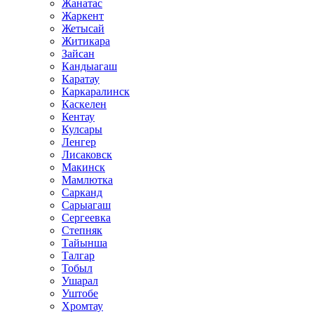
Жанатас
Жаркент
Жетысай
Житикара
Зайсан
Кандыагаш
Каратау
Каркаралинск
Каскелен
Кентау
Кулсары
Ленгер
Лисаковск
Макинск
Мамлютка
Сарканд
Сарыагаш
Сергеевка
Степняк
Тайынша
Талгар
Тобыл
Ушарал
Уштобе
Хромтау