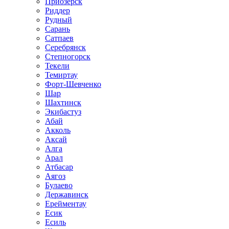
Приозёрск
Риддер
Рудный
Сарань
Сатпаев
Серебрянск
Степногорск
Текели
Темиртау
Форт-Шевченко
Шар
Шахтинск
Экибастуз
Абай
Акколь
Аксай
Алга
Арал
Атбасар
Аягоз
Булаево
Державинск
Ерейментау
Есик
Есиль