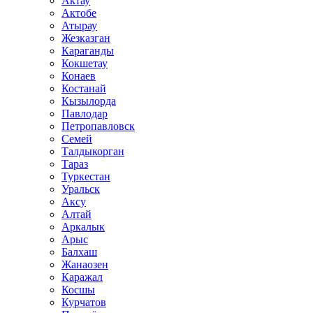
Актау
Актобе
Атырау
Жезказган
Караганды
Кокшетау
Конаев
Костанай
Кызылорда
Павлодар
Петропавловск
Семей
Талдыкорган
Тараз
Туркестан
Уральск
Аксу
Алтай
Аркалык
Арыс
Балхаш
Жанаозен
Каражал
Косшы
Курчатов