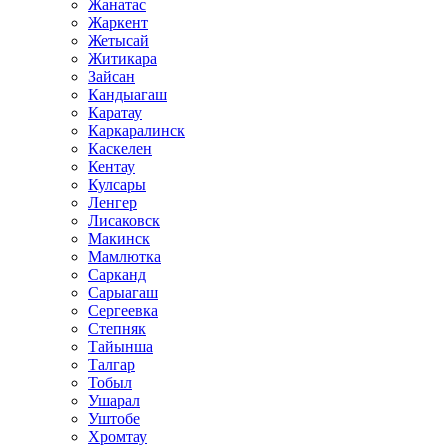
Жанатас
Жаркент
Жетысай
Житикара
Зайсан
Кандыагаш
Каратау
Каркаралинск
Каскелен
Кентау
Кулсары
Ленгер
Лисаковск
Макинск
Мамлютка
Сарканд
Сарыагаш
Сергеевка
Степняк
Тайынша
Талгар
Тобыл
Ушарал
Уштобе
Хромтау