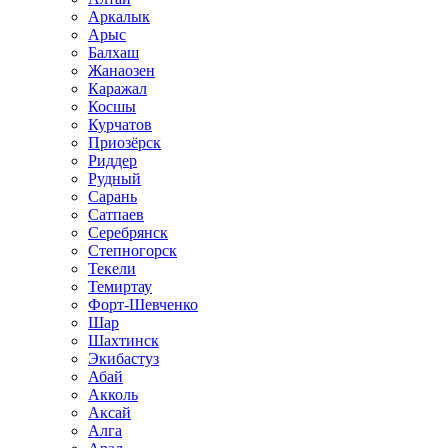
Аркалык
Арыс
Балхаш
Жанаозен
Каражал
Косшы
Курчатов
Приозёрск
Риддер
Рудный
Сарань
Сатпаев
Серебрянск
Степногорск
Текели
Темиртау
Форт-Шевченко
Шар
Шахтинск
Экибастуз
Абай
Акколь
Аксай
Алга