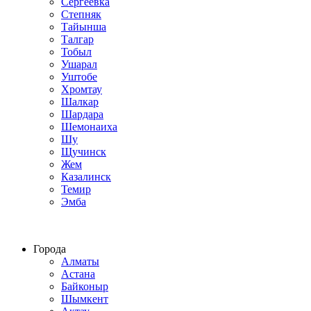
Сергеевка
Степняк
Тайынша
Талгар
Тобыл
Ушарал
Уштобе
Хромтау
Шалкар
Шардара
Шемонаиха
Шу
Щучинск
Жем
Казалинск
Темир
Эмба
Строим по всему Казахстану
Города
Алматы
Астана
Байконыр
Шымкент