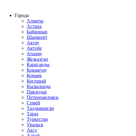
Строительство домов из СИП панелей по всему Казахстану
Города
Алматы
Астана
Байконыр
Шымкент
Актау
Актобе
Атырау
Жезказган
Караганды
Кокшетау
Конаев
Костанай
Кызылорда
Павлодар
Петропавловск
Семей
Талдыкорган
Тараз
Туркестан
Уральск
Аксу
Алтай