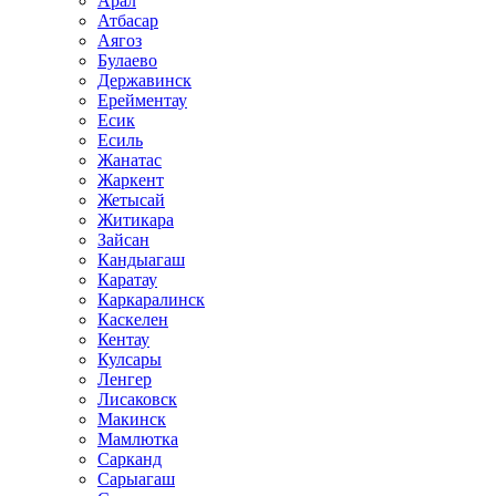
Арал
Атбасар
Аягоз
Булаево
Державинск
Ерейментау
Есик
Есиль
Жанатас
Жаркент
Жетысай
Житикара
Зайсан
Кандыагаш
Каратау
Каркаралинск
Каскелен
Кентау
Кулсары
Ленгер
Лисаковск
Макинск
Мамлютка
Сарканд
Сарыагаш