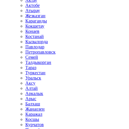
Актау
Актобе
Атырау
Жезказган
Караганды
Кокшетау
Конаев
Костанай
Кызылорда
Павлодар
Петропавловск
Семей
Талдыкорган
Тараз
Туркестан
Уральск
Аксу
Алтай
Аркалык
Арыс
Балхаш
Жанаозен
Каражал
Косшы
Курчатов