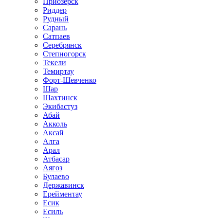
Приозёрск
Риддер
Рудный
Сарань
Сатпаев
Серебрянск
Степногорск
Текели
Темиртау
Форт-Шевченко
Шар
Шахтинск
Экибастуз
Абай
Акколь
Аксай
Алга
Арал
Атбасар
Аягоз
Булаево
Державинск
Ерейментау
Есик
Есиль