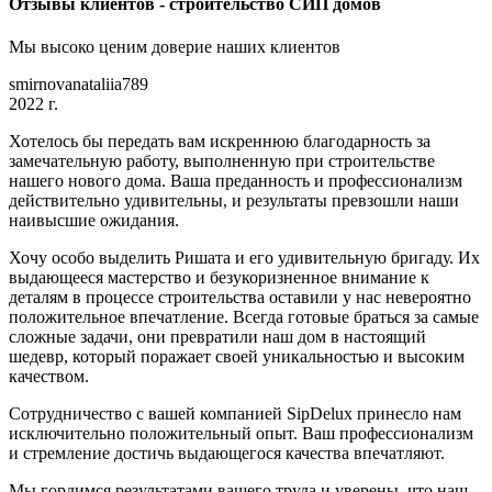
Отзывы клиентов - строительство СИП домов
Мы высоко ценим доверие наших клиентов
smirnovanataliia789
2022 г.
Хотелось бы передать вам искреннюю благодарность за
замечательную работу, выполненную при строительстве
нашего нового дома. Ваша преданность и профессионализм
действительно удивительны, и результаты превзошли наши
наивысшие ожидания.
Хочу особо выделить Ришата и его удивительную бригаду. Их
выдающееся мастерство и безукоризненное внимание к
деталям в процессе строительства оставили у нас невероятно
положительное впечатление. Всегда готовые браться за самые
сложные задачи, они превратили наш дом в настоящий
шедевр, который поражает своей уникальностью и высоким
качеством.
Сотрудничество с вашей компанией SipDelux принесло нам
исключительно положительный опыт. Ваш профессионализм
и стремление достичь выдающегося качества впечатляют.
Мы гордимся результатами вашего труда и уверены, что наш