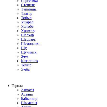
Сергеевка
Степняк
Тайынша
Талгар
Тобыл
Ушарал
Уштобе
Хромтау
Шалкар
Шардара
Шемонаиха
Шу
Щучинск
Жем
Казалинск
Темир
Эмба
Строим по всему Казахстану
Города
Алматы
Астана
Байконыр
Шымкент