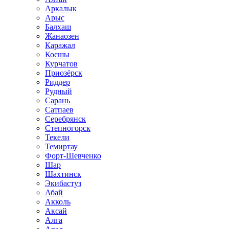
Аркалык
Арыс
Балхаш
Жанаозен
Каражал
Косшы
Курчатов
Приозёрск
Риддер
Рудный
Сарань
Сатпаев
Серебрянск
Степногорск
Текели
Темиртау
Форт-Шевченко
Шар
Шахтинск
Экибастуз
Абай
Акколь
Аксай
Алга