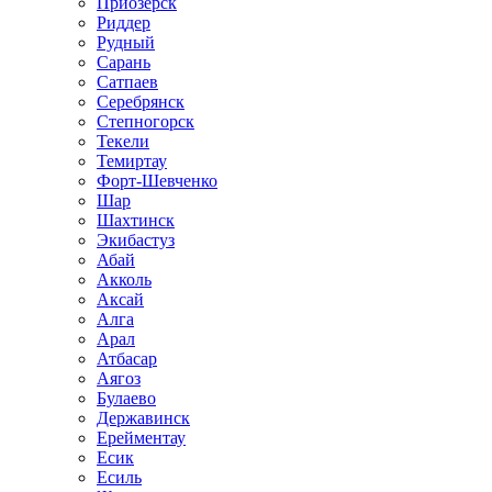
Приозёрск
Риддер
Рудный
Сарань
Сатпаев
Серебрянск
Степногорск
Текели
Темиртау
Форт-Шевченко
Шар
Шахтинск
Экибастуз
Абай
Акколь
Аксай
Алга
Арал
Атбасар
Аягоз
Булаево
Державинск
Ерейментау
Есик
Есиль