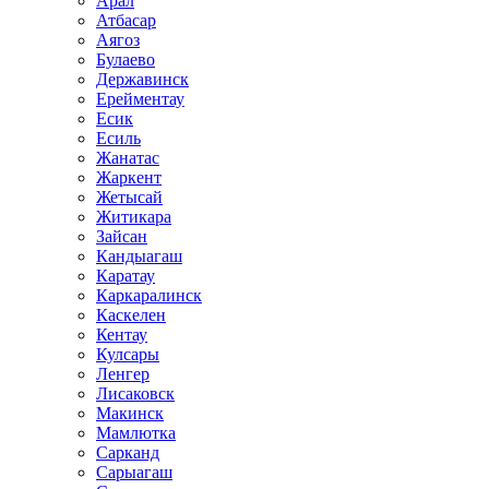
Арал
Атбасар
Аягоз
Булаево
Державинск
Ерейментау
Есик
Есиль
Жанатас
Жаркент
Жетысай
Житикара
Зайсан
Кандыагаш
Каратау
Каркаралинск
Каскелен
Кентау
Кулсары
Ленгер
Лисаковск
Макинск
Мамлютка
Сарканд
Сарыагаш