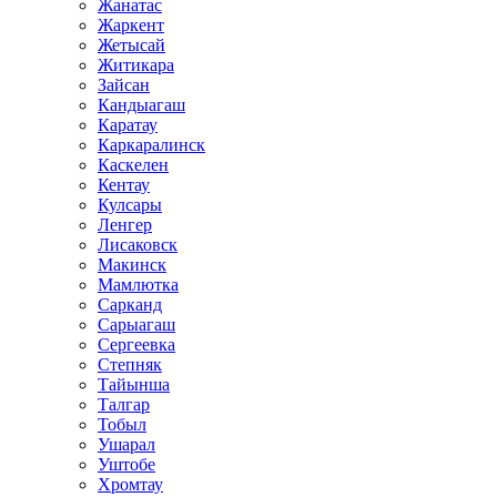
Жанатас
Жаркент
Жетысай
Житикара
Зайсан
Кандыагаш
Каратау
Каркаралинск
Каскелен
Кентау
Кулсары
Ленгер
Лисаковск
Макинск
Мамлютка
Сарканд
Сарыагаш
Сергеевка
Степняк
Тайынша
Талгар
Тобыл
Ушарал
Уштобе
Хромтау