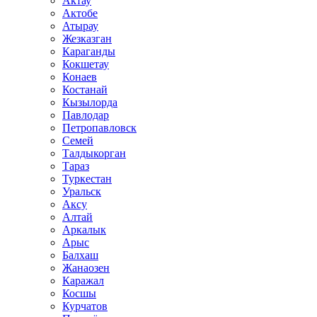
Актау
Актобе
Атырау
Жезказган
Караганды
Кокшетау
Конаев
Костанай
Кызылорда
Павлодар
Петропавловск
Семей
Талдыкорган
Тараз
Туркестан
Уральск
Аксу
Алтай
Аркалык
Арыс
Балхаш
Жанаозен
Каражал
Косшы
Курчатов