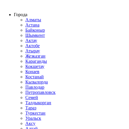
Строительство домов из СИП панелей по всему Казахстану
Города
Алматы
Астана
Байконыр
Шымкент
Актау
Актобе
Атырау
Жезказган
Караганды
Кокшетау
Конаев
Костанай
Кызылорда
Павлодар
Петропавловск
Семей
Талдыкорган
Тараз
Туркестан
Уральск
Аксу
Алтай