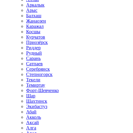
Аркалык
Арыс
Балхаш
Жанаозен
Каражал
Косшы
Курчатов
Приозёрск
Риддер
Рудный
Сарань
Сатпаев
Серебрянск
Степногорск
Текели
Темиртау
Форт-Шевченко
Шар
Шахтинск
Экибастуз
Абай
Акколь
Аксай
Алга