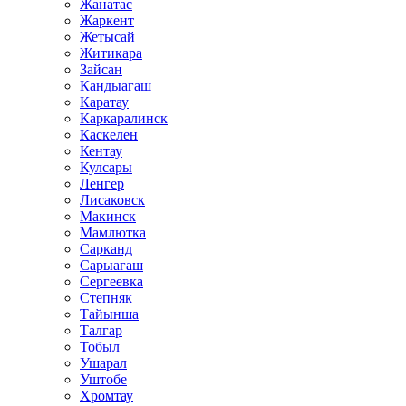
Жанатас
Жаркент
Жетысай
Житикара
Зайсан
Кандыагаш
Каратау
Каркаралинск
Каскелен
Кентау
Кулсары
Ленгер
Лисаковск
Макинск
Мамлютка
Сарканд
Сарыагаш
Сергеевка
Степняк
Тайынша
Талгар
Тобыл
Ушарал
Уштобе
Хромтау