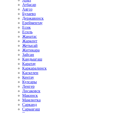
Арал
Атбасар
Аягоз
Булаево
Державинск
Ерейментау
Есик
Есиль
Жанатас
Жаркент
Жетысай
Житикара
Зайсан
Кандыагаш
Каратау
Каркаралинск
Каскелен
Кентау
Кулсары
Ленгер
Лисаковск
Макинск
Мамлютка
Сарканд
Сарыагаш