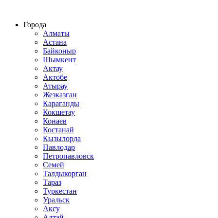
Строительство домов из СИП панелей по всему Казахстану
Города
Алматы
Астана
Байконыр
Шымкент
Актау
Актобе
Атырау
Жезказган
Караганды
Кокшетау
Конаев
Костанай
Кызылорда
Павлодар
Петропавловск
Семей
Талдыкорган
Тараз
Туркестан
Уральск
Аксу
Алтай