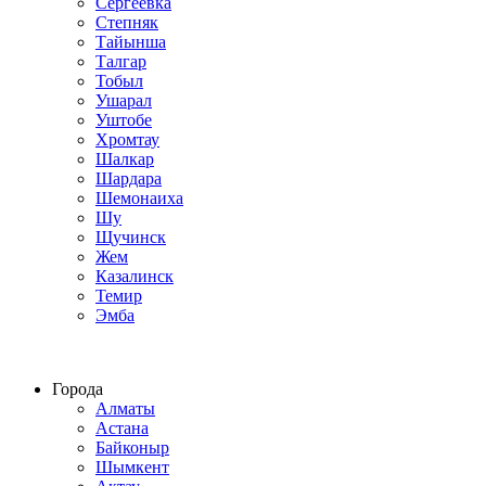
Сергеевка
Степняк
Тайынша
Талгар
Тобыл
Ушарал
Уштобе
Хромтау
Шалкар
Шардара
Шемонаиха
Шу
Щучинск
Жем
Казалинск
Темир
Эмба
Строим по всему Казахстану
Города
Алматы
Астана
Байконыр
Шымкент