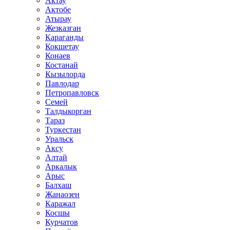
Актау
Актобе
Атырау
Жезказган
Караганды
Кокшетау
Конаев
Костанай
Кызылорда
Павлодар
Петропавловск
Семей
Талдыкорган
Тараз
Туркестан
Уральск
Аксу
Алтай
Аркалык
Арыс
Балхаш
Жанаозен
Каражал
Косшы
Курчатов