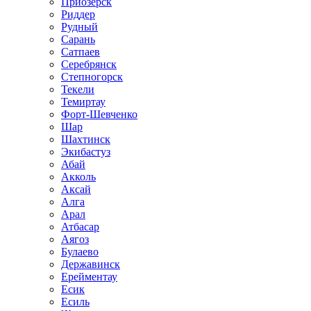
Приозёрск
Риддер
Рудный
Сарань
Сатпаев
Серебрянск
Степногорск
Текели
Темиртау
Форт-Шевченко
Шар
Шахтинск
Экибастуз
Абай
Акколь
Аксай
Алга
Арал
Атбасар
Аягоз
Булаево
Державинск
Ерейментау
Есик
Есиль