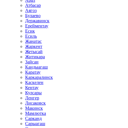
Арал
Атбасар
Аягоз
Булаево
Державинск
Ерейментау
Есик
Есиль
Жанатас
Жаркент
Жетысай
Житикара
Зайсан
Кандыагаш
Каратау
Каркаралинск
Каскелен
Кентау
Кулсары
Ленгер
Лисаковск
Макинск
Мамлютка
Сарканд
Сарыагаш