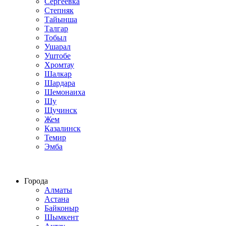
Сергеевка
Степняк
Тайынша
Талгар
Тобыл
Ушарал
Уштобе
Хромтау
Шалкар
Шардара
Шемонаиха
Шу
Щучинск
Жем
Казалинск
Темир
Эмба
Строим по всему Казахстану
Города
Алматы
Астана
Байконыр
Шымкент