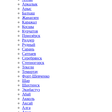
Аркалык
Арыс
Балхаш
Жанаозен
Каражал
Косшы
Курчатов
Приозёрск
Риддер
Рудный
Сарань
Сатпаев
Серебрянск
Степногорск
Текели
Темиртау
Форт-Шевченко
Шар
Шахтинск
Экибастуз
Абай
Акколь
Аксай
Алга