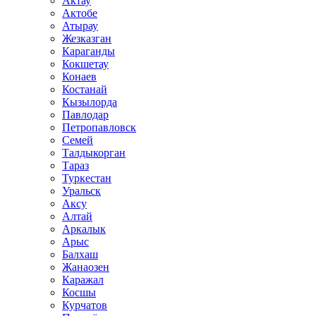
Актау
Актобе
Атырау
Жезказган
Караганды
Кокшетау
Конаев
Костанай
Кызылорда
Павлодар
Петропавловск
Семей
Талдыкорган
Тараз
Туркестан
Уральск
Аксу
Алтай
Аркалык
Арыс
Балхаш
Жанаозен
Каражал
Косшы
Курчатов