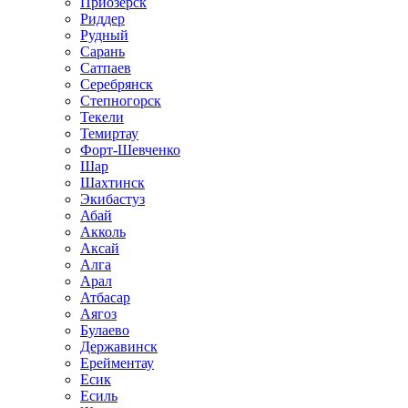
Приозёрск
Риддер
Рудный
Сарань
Сатпаев
Серебрянск
Степногорск
Текели
Темиртау
Форт-Шевченко
Шар
Шахтинск
Экибастуз
Абай
Акколь
Аксай
Алга
Арал
Атбасар
Аягоз
Булаево
Державинск
Ерейментау
Есик
Есиль