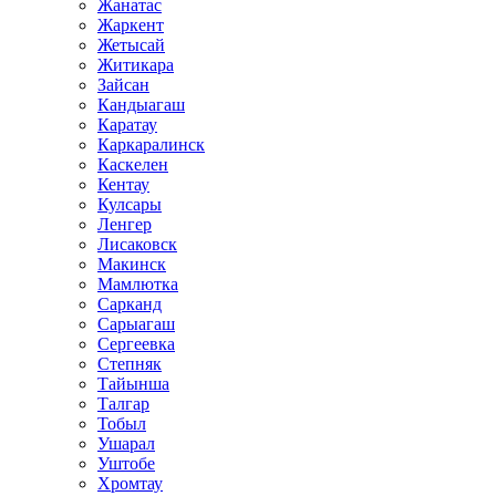
Жанатас
Жаркент
Жетысай
Житикара
Зайсан
Кандыагаш
Каратау
Каркаралинск
Каскелен
Кентау
Кулсары
Ленгер
Лисаковск
Макинск
Мамлютка
Сарканд
Сарыагаш
Сергеевка
Степняк
Тайынша
Талгар
Тобыл
Ушарал
Уштобе
Хромтау