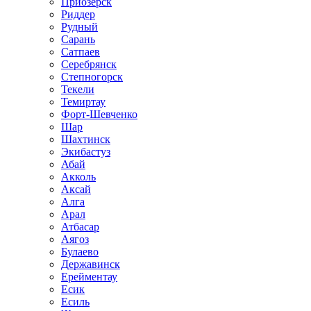
Приозёрск
Риддер
Рудный
Сарань
Сатпаев
Серебрянск
Степногорск
Текели
Темиртау
Форт-Шевченко
Шар
Шахтинск
Экибастуз
Абай
Акколь
Аксай
Алга
Арал
Атбасар
Аягоз
Булаево
Державинск
Ерейментау
Есик
Есиль