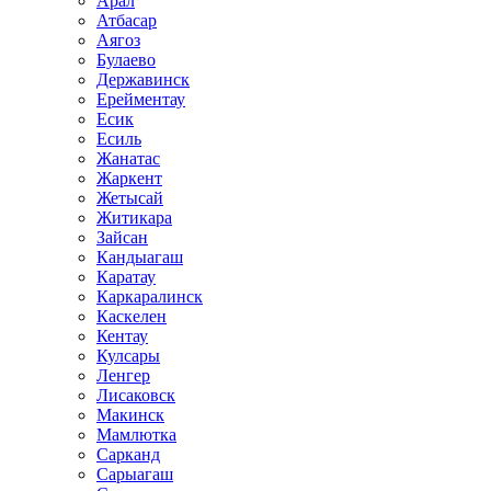
Арал
Атбасар
Аягоз
Булаево
Державинск
Ерейментау
Есик
Есиль
Жанатас
Жаркент
Жетысай
Житикара
Зайсан
Кандыагаш
Каратау
Каркаралинск
Каскелен
Кентау
Кулсары
Ленгер
Лисаковск
Макинск
Мамлютка
Сарканд
Сарыагаш