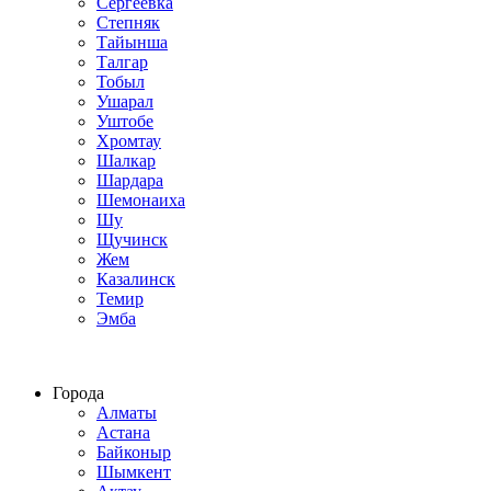
Сергеевка
Степняк
Тайынша
Талгар
Тобыл
Ушарал
Уштобе
Хромтау
Шалкар
Шардара
Шемонаиха
Шу
Щучинск
Жем
Казалинск
Темир
Эмба
Строим по всему Казахстану
Города
Алматы
Астана
Байконыр
Шымкент