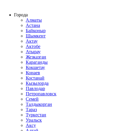
Строительство домов из СИП панелей по всему Казахстану
Города
Алматы
Астана
Байконыр
Шымкент
Актау
Актобе
Атырау
Жезказган
Караганды
Кокшетау
Конаев
Костанай
Кызылорда
Павлодар
Петропавловск
Семей
Талдыкорган
Тараз
Туркестан
Уральск
Аксу
Алтай