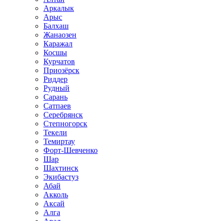
Аркалык
Арыс
Балхаш
Жанаозен
Каражал
Косшы
Курчатов
Приозёрск
Риддер
Рудный
Сарань
Сатпаев
Серебрянск
Степногорск
Текели
Темиртау
Форт-Шевченко
Шар
Шахтинск
Экибастуз
Абай
Акколь
Аксай
Алга