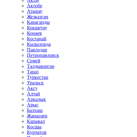
Актау
Актобе
Атырау
Жезказган
Караганды
Кокшетау
Конаев
Костанай
Кызылорда
Павлодар
Петропавловск
Семей
Талдыкорган
Тараз
Туркестан
Уральск
Аксу
Алтай
Аркалык
Арыс
Балхаш
Жанаозен
Каражал
Косшы
Курчатов