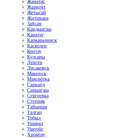
Жанатас
Жаркент
Жетысай
Житикара
Зайсан
Кандыагаш
Каратау
Каркаралинск
Каскелен
Кентау
Кулсары
Ленгер
Лисаковск
Макинск
Мамлютка
Сарканд
Сарыагаш
Сергеевка
Степняк
Тайынша
Талгар
Тобыл
Ушарал
Уштобе
Хромтау