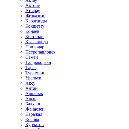
Актау
Актобе
Атырау
Жезказган
Караганды
Кокшетау
Конаев
Костанай
Кызылорда
Павлодар
Петропавловск
Семей
Талдыкорган
Тараз
Туркестан
Уральск
Аксу
Алтай
Аркалык
Арыс
Балхаш
Жанаозен
Каражал
Косшы
Курчатов