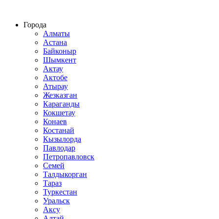
Строительство домов из СИП панелей по всему Казахстану
Города
Алматы
Астана
Байконыр
Шымкент
Актау
Актобе
Атырау
Жезказган
Караганды
Кокшетау
Конаев
Костанай
Кызылорда
Павлодар
Петропавловск
Семей
Талдыкорган
Тараз
Туркестан
Уральск
Аксу
Алтай