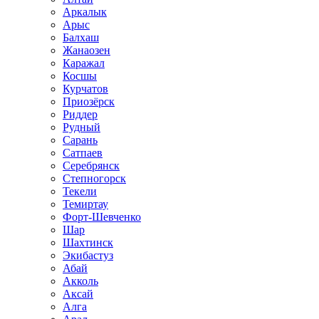
Аркалык
Арыс
Балхаш
Жанаозен
Каражал
Косшы
Курчатов
Приозёрск
Риддер
Рудный
Сарань
Сатпаев
Серебрянск
Степногорск
Текели
Темиртау
Форт-Шевченко
Шар
Шахтинск
Экибастуз
Абай
Акколь
Аксай
Алга