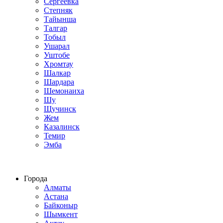
Сергеевка
Степняк
Тайынша
Талгар
Тобыл
Ушарал
Уштобе
Хромтау
Шалкар
Шардара
Шемонаиха
Шу
Щучинск
Жем
Казалинск
Темир
Эмба
Строим по всему Казахстану
Города
Алматы
Астана
Байконыр
Шымкент