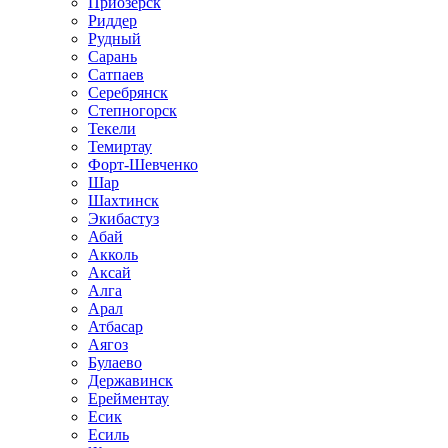
Приозёрск
Риддер
Рудный
Сарань
Сатпаев
Серебрянск
Степногорск
Текели
Темиртау
Форт-Шевченко
Шар
Шахтинск
Экибастуз
Абай
Акколь
Аксай
Алга
Арал
Атбасар
Аягоз
Булаево
Державинск
Ерейментау
Есик
Есиль