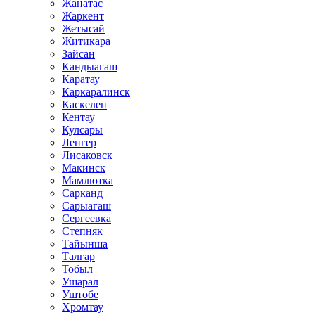
Жанатас
Жаркент
Жетысай
Житикара
Зайсан
Кандыагаш
Каратау
Каркаралинск
Каскелен
Кентау
Кулсары
Ленгер
Лисаковск
Макинск
Мамлютка
Сарканд
Сарыагаш
Сергеевка
Степняк
Тайынша
Талгар
Тобыл
Ушарал
Уштобе
Хромтау