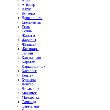
Арал
Атбасар
Аягоз
Булаево
Державинск
Ерейментау
Есик
Есиль
Жанатас
Жаркент
Жетысай
Житикара
Зайсан
Кандыагаш
Каратау
Каркаралинск
Каскелен
Кентау
Кулсары
Ленгер
Лисаковск
Макинск
Мамлютка
Сарканд
Сарыагаш