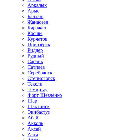
Аркалык
Арыс
Балхаш
Жанаозен
Каражал
Косшы
Курчатов
Приозёрск
Риддер
Рудный
Сарань
Сатпаев
Серебрянск
Степногорск
Текели
Темиртау
Форт-Шевченко
Шар
Шахтинск
Экибастуз
Абай
Акколь
Аксай
Алга