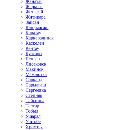
Жанатас
Жаркент
Жетысай
Житикара
Зайсан
Кандыагаш
Каратау
Каркаралинск
Каскелен
Кентау
Кулсары
Ленгер
Лисаковск
Макинск
Мамлютка
Сарканд
Сарыагаш
Сергеевка
Степняк
Тайынша
Талгар
Тобыл
Ушарал
Уштобе
Хромтау