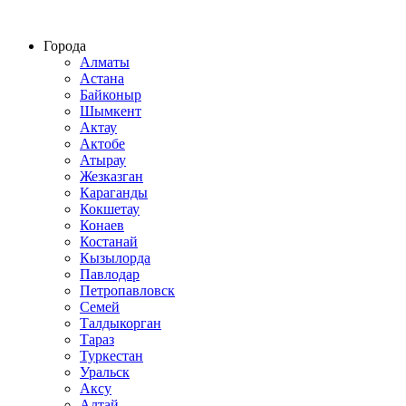
Строительство домов из СИП панелей по всему Казахстану
Города
Алматы
Астана
Байконыр
Шымкент
Актау
Актобе
Атырау
Жезказган
Караганды
Кокшетау
Конаев
Костанай
Кызылорда
Павлодар
Петропавловск
Семей
Талдыкорган
Тараз
Туркестан
Уральск
Аксу
Алтай