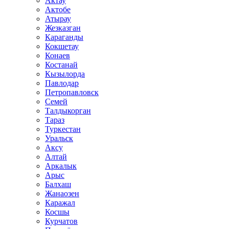
Актау
Актобе
Атырау
Жезказган
Караганды
Кокшетау
Конаев
Костанай
Кызылорда
Павлодар
Петропавловск
Семей
Талдыкорган
Тараз
Туркестан
Уральск
Аксу
Алтай
Аркалык
Арыс
Балхаш
Жанаозен
Каражал
Косшы
Курчатов