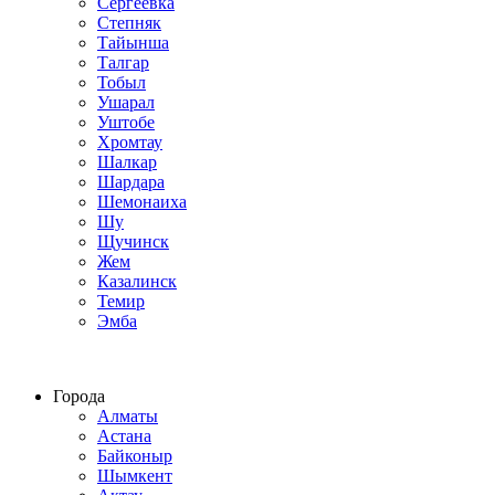
Сергеевка
Степняк
Тайынша
Талгар
Тобыл
Ушарал
Уштобе
Хромтау
Шалкар
Шардара
Шемонаиха
Шу
Щучинск
Жем
Казалинск
Темир
Эмба
Строим по всему Казахстану
Города
Алматы
Астана
Байконыр
Шымкент