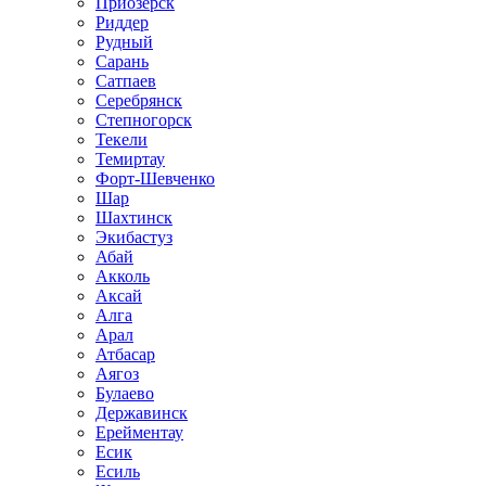
Приозёрск
Риддер
Рудный
Сарань
Сатпаев
Серебрянск
Степногорск
Текели
Темиртау
Форт-Шевченко
Шар
Шахтинск
Экибастуз
Абай
Акколь
Аксай
Алга
Арал
Атбасар
Аягоз
Булаево
Державинск
Ерейментау
Есик
Есиль