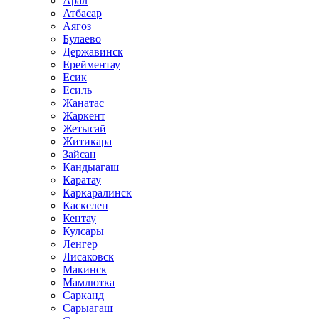
Арал
Атбасар
Аягоз
Булаево
Державинск
Ерейментау
Есик
Есиль
Жанатас
Жаркент
Жетысай
Житикара
Зайсан
Кандыагаш
Каратау
Каркаралинск
Каскелен
Кентау
Кулсары
Ленгер
Лисаковск
Макинск
Мамлютка
Сарканд
Сарыагаш