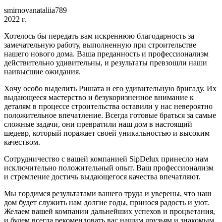
smirnovanataliia789
2022 г.
Хотелось бы передать вам искреннюю благодарность за
замечательную работу, выполненную при строительстве
нашего нового дома. Ваша преданность и профессионализм
действительно удивительны, и результаты превзошли наши
наивысшие ожидания.
Хочу особо выделить Ришата и его удивительную бригаду. Их
выдающееся мастерство и безукоризненное внимание к
деталям в процессе строительства оставили у нас невероятно
положительное впечатление. Всегда готовые браться за самые
сложные задачи, они превратили наш дом в настоящий
шедевр, который поражает своей уникальностью и высоким
качеством.
Сотрудничество с вашей компанией SipDelux принесло нам
исключительно положительный опыт. Ваш профессионализм
и стремление достичь выдающегося качества впечатляют.
Мы гордимся результатами вашего труда и уверены, что наш
дом будет служить нам долгие годы, принося радость и уют.
Желаем вашей компании дальнейших успехов и процветания,
и будем всегда рекомендовать вас нашим друзьям и знакомым.