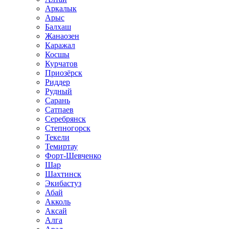
Аркалык
Арыс
Балхаш
Жанаозен
Каражал
Косшы
Курчатов
Приозёрск
Риддер
Рудный
Сарань
Сатпаев
Серебрянск
Степногорск
Текели
Темиртау
Форт-Шевченко
Шар
Шахтинск
Экибастуз
Абай
Акколь
Аксай
Алга