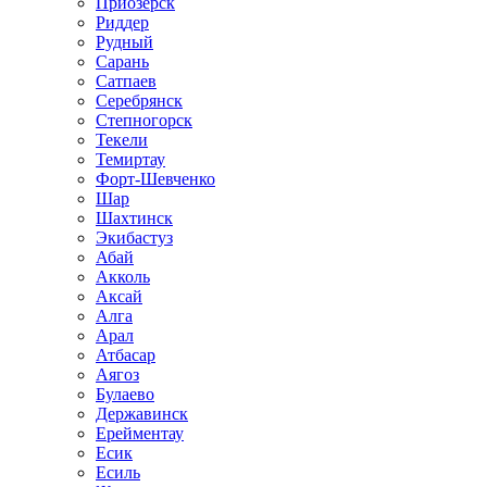
Приозёрск
Риддер
Рудный
Сарань
Сатпаев
Серебрянск
Степногорск
Текели
Темиртау
Форт-Шевченко
Шар
Шахтинск
Экибастуз
Абай
Акколь
Аксай
Алга
Арал
Атбасар
Аягоз
Булаево
Державинск
Ерейментау
Есик
Есиль