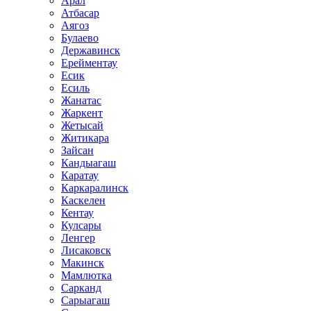
Арал
Атбасар
Аягоз
Булаево
Державинск
Ерейментау
Есик
Есиль
Жанатас
Жаркент
Жетысай
Житикара
Зайсан
Кандыагаш
Каратау
Каркаралинск
Каскелен
Кентау
Кулсары
Ленгер
Лисаковск
Макинск
Мамлютка
Сарканд
Сарыагаш