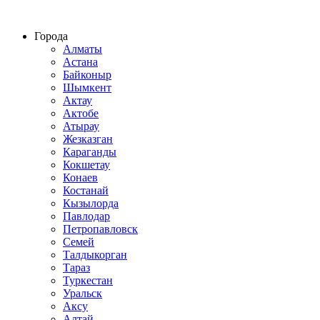
Строительство домов из СИП панелей по всему Казахстану
Города
Алматы
Астана
Байконыр
Шымкент
Актау
Актобе
Атырау
Жезказган
Караганды
Кокшетау
Конаев
Костанай
Кызылорда
Павлодар
Петропавловск
Семей
Талдыкорган
Тараз
Туркестан
Уральск
Аксу
Алтай