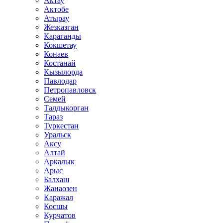
Актау
Актобе
Атырау
Жезказган
Караганды
Кокшетау
Конаев
Костанай
Кызылорда
Павлодар
Петропавловск
Семей
Талдыкорган
Тараз
Туркестан
Уральск
Аксу
Алтай
Аркалык
Арыс
Балхаш
Жанаозен
Каражал
Косшы
Курчатов