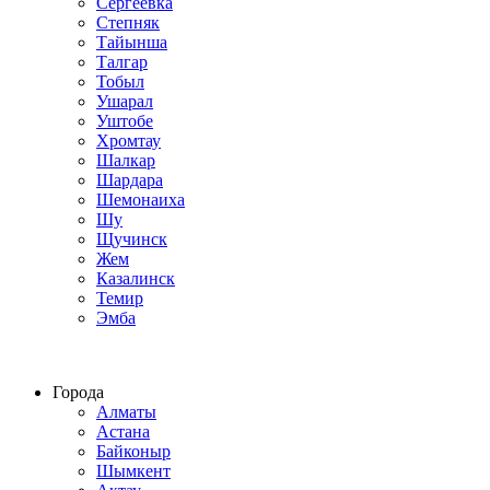
Сергеевка
Степняк
Тайынша
Талгар
Тобыл
Ушарал
Уштобе
Хромтау
Шалкар
Шардара
Шемонаиха
Шу
Щучинск
Жем
Казалинск
Темир
Эмба
Строим по всему Казахстану
Города
Алматы
Астана
Байконыр
Шымкент