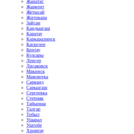
Жанатас
Жаркент
Жетысай
Житикара
Зайсан
Кандыагаш
Каратау
Каркаралинск
Каскелен
Кентау
Кулсары
Ленгер
Лисаковск
Макинск
Мамлютка
Сарканд
Сарыагаш
Сергеевка
Степняк
Тайынша
Талгар
Тобыл
Ушарал
Уштобе
Хромтау