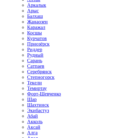
Аркалык
Арыс
Балхаш
Жанаозен
Каражал
Косшы
Курчатов
Приозёрск
Риддер
Рудный
Сарань
Сатпаев
Серебрянск
Степногорск
Текели
Темиртау
Форт-Шевченко
Шар
Шахтинск
Экибастуз
Абай
Акколь
Аксай
Алга