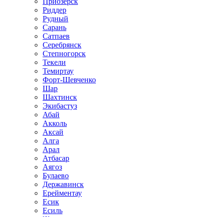
Приозёрск
Риддер
Рудный
Сарань
Сатпаев
Серебрянск
Степногорск
Текели
Темиртау
Форт-Шевченко
Шар
Шахтинск
Экибастуз
Абай
Акколь
Аксай
Алга
Арал
Атбасар
Аягоз
Булаево
Державинск
Ерейментау
Есик
Есиль