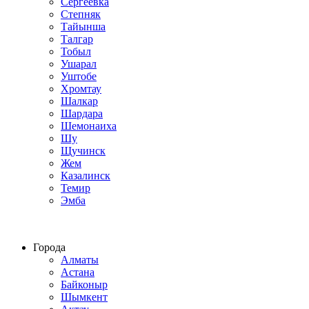
Сергеевка
Степняк
Тайынша
Талгар
Тобыл
Ушарал
Уштобе
Хромтау
Шалкар
Шардара
Шемонаиха
Шу
Щучинск
Жем
Казалинск
Темир
Эмба
Строим по всему Казахстану
Города
Алматы
Астана
Байконыр
Шымкент