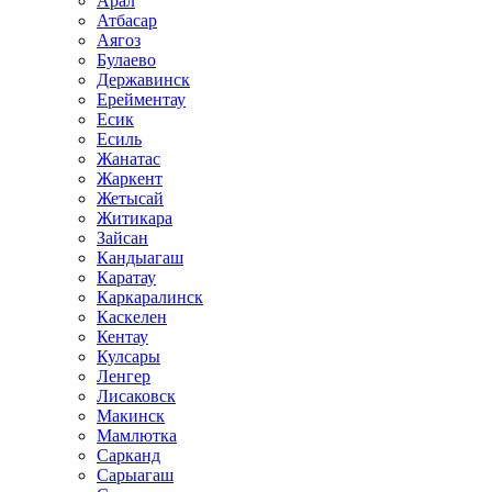
Арал
Атбасар
Аягоз
Булаево
Державинск
Ерейментау
Есик
Есиль
Жанатас
Жаркент
Жетысай
Житикара
Зайсан
Кандыагаш
Каратау
Каркаралинск
Каскелен
Кентау
Кулсары
Ленгер
Лисаковск
Макинск
Мамлютка
Сарканд
Сарыагаш