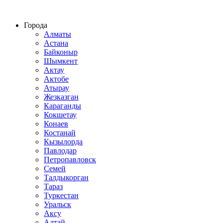
Строительство домов из СИП панелей по всему Казахстану
Города
Алматы
Астана
Байконыр
Шымкент
Актау
Актобе
Атырау
Жезказган
Караганды
Кокшетау
Конаев
Костанай
Кызылорда
Павлодар
Петропавловск
Семей
Талдыкорган
Тараз
Туркестан
Уральск
Аксу
Алтай