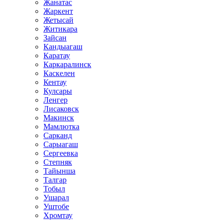
Жанатас
Жаркент
Жетысай
Житикара
Зайсан
Кандыагаш
Каратау
Каркаралинск
Каскелен
Кентау
Кулсары
Ленгер
Лисаковск
Макинск
Мамлютка
Сарканд
Сарыагаш
Сергеевка
Степняк
Тайынша
Талгар
Тобыл
Ушарал
Уштобе
Хромтау