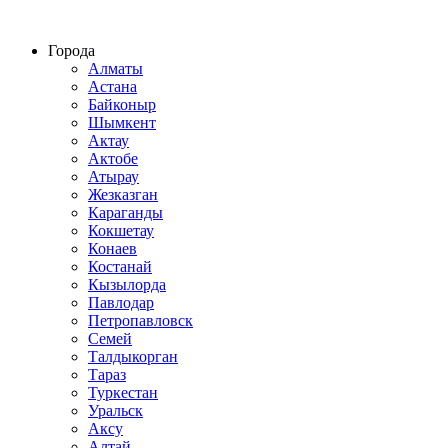
Строительство домов из СИП панелей по всему Казахстану
Города
Алматы
Астана
Байконыр
Шымкент
Актау
Актобе
Атырау
Жезказган
Караганды
Кокшетау
Конаев
Костанай
Кызылорда
Павлодар
Петропавловск
Семей
Талдыкорган
Тараз
Туркестан
Уральск
Аксу
Алтай