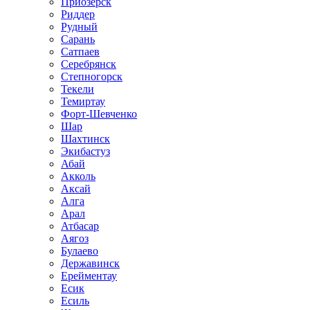
Приозёрск
Риддер
Рудный
Сарань
Сатпаев
Серебрянск
Степногорск
Текели
Темиртау
Форт-Шевченко
Шар
Шахтинск
Экибастуз
Абай
Акколь
Аксай
Алга
Арал
Атбасар
Аягоз
Булаево
Державинск
Ерейментау
Есик
Есиль