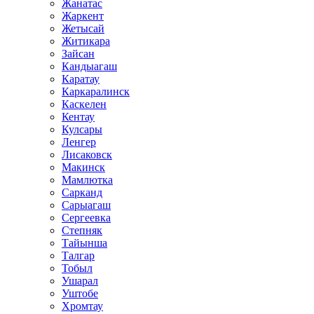
Жанатас
Жаркент
Жетысай
Житикара
Зайсан
Кандыагаш
Каратау
Каркаралинск
Каскелен
Кентау
Кулсары
Ленгер
Лисаковск
Макинск
Мамлютка
Сарканд
Сарыагаш
Сергеевка
Степняк
Тайынша
Талгар
Тобыл
Ушарал
Уштобе
Хромтау