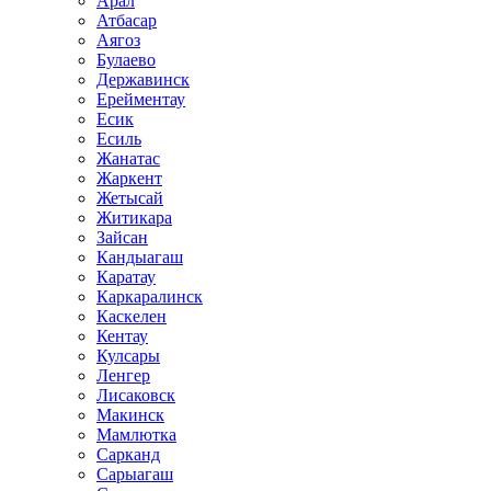
Арал
Атбасар
Аягоз
Булаево
Державинск
Ерейментау
Есик
Есиль
Жанатас
Жаркент
Жетысай
Житикара
Зайсан
Кандыагаш
Каратау
Каркаралинск
Каскелен
Кентау
Кулсары
Ленгер
Лисаковск
Макинск
Мамлютка
Сарканд
Сарыагаш