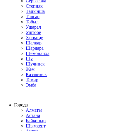
Сергеевка
Степняк
Тайынша
Талгар
Тобыл
Ушарал
Уштобе
Хромтау
Шалкар
Шардара
Шемонаиха
Шу
Щучинск
Жем
Казалинск
Темир
Эмба
Строим по всему Казахстану
Города
Алматы
Астана
Байконыр
Шымкент