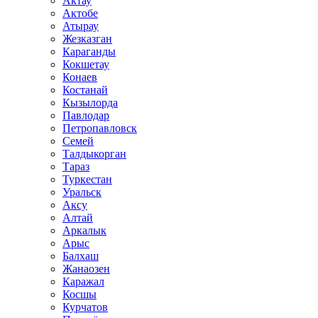
Актау
Актобе
Атырау
Жезказган
Караганды
Кокшетау
Конаев
Костанай
Кызылорда
Павлодар
Петропавловск
Семей
Талдыкорган
Тараз
Туркестан
Уральск
Аксу
Алтай
Аркалык
Арыс
Балхаш
Жанаозен
Каражал
Косшы
Курчатов