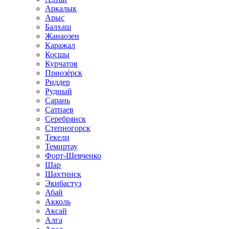
Аркалык
Арыс
Балхаш
Жанаозен
Каражал
Косшы
Курчатов
Приозёрск
Риддер
Рудный
Сарань
Сатпаев
Серебрянск
Степногорск
Текели
Темиртау
Форт-Шевченко
Шар
Шахтинск
Экибастуз
Абай
Акколь
Аксай
Алга