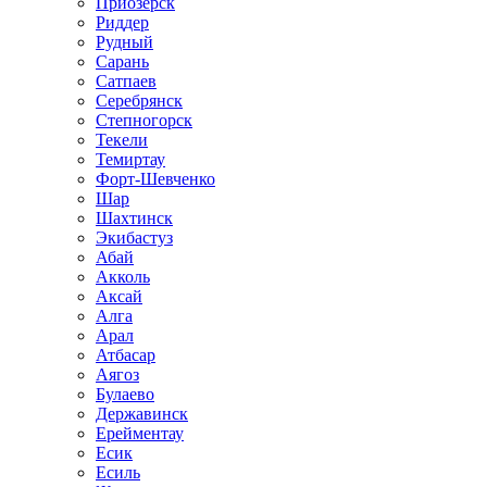
Приозёрск
Риддер
Рудный
Сарань
Сатпаев
Серебрянск
Степногорск
Текели
Темиртау
Форт-Шевченко
Шар
Шахтинск
Экибастуз
Абай
Акколь
Аксай
Алга
Арал
Атбасар
Аягоз
Булаево
Державинск
Ерейментау
Есик
Есиль