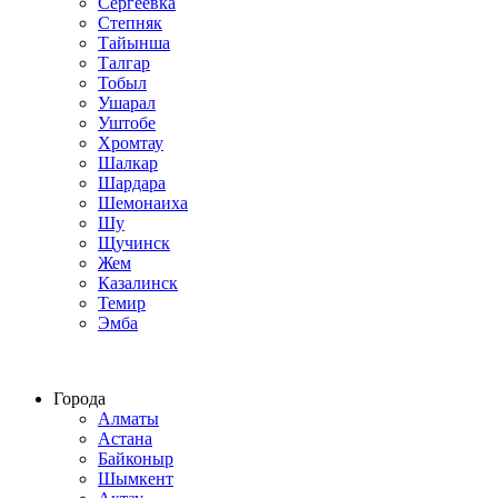
Сергеевка
Степняк
Тайынша
Талгар
Тобыл
Ушарал
Уштобе
Хромтау
Шалкар
Шардара
Шемонаиха
Шу
Щучинск
Жем
Казалинск
Темир
Эмба
Строим по всему Казахстану
Города
Алматы
Астана
Байконыр
Шымкент