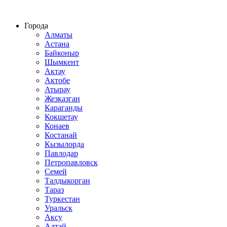
Строительство домов из СИП панелей по всему Казахстану
Города
Алматы
Астана
Байконыр
Шымкент
Актау
Актобе
Атырау
Жезказган
Караганды
Кокшетау
Конаев
Костанай
Кызылорда
Павлодар
Петропавловск
Семей
Талдыкорган
Тараз
Туркестан
Уральск
Аксу
Алтай