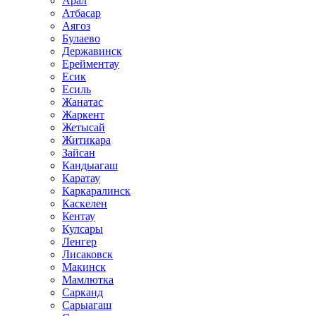
Арал
Атбасар
Аягоз
Булаево
Державинск
Ерейментау
Есик
Есиль
Жанатас
Жаркент
Жетысай
Житикара
Зайсан
Кандыагаш
Каратау
Каркаралинск
Каскелен
Кентау
Кулсары
Ленгер
Лисаковск
Макинск
Мамлютка
Сарканд
Сарыагаш