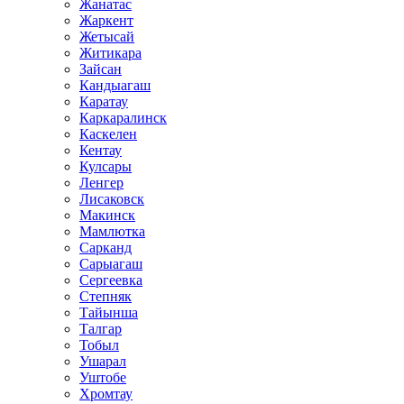
Жанатас
Жаркент
Жетысай
Житикара
Зайсан
Кандыагаш
Каратау
Каркаралинск
Каскелен
Кентау
Кулсары
Ленгер
Лисаковск
Макинск
Мамлютка
Сарканд
Сарыагаш
Сергеевка
Степняк
Тайынша
Талгар
Тобыл
Ушарал
Уштобе
Хромтау