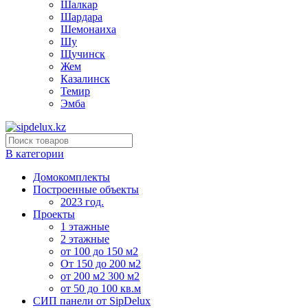
Шалкар
Шардара
Шемонаиха
Шу
Щучинск
Жем
Казалинск
Темир
Эмба
В категории
Домокомплекты
Построенные объекты
2023 год.
Проекты
1 этажные
2 этажные
от 100 до 150 м2
От 150 до 200 м2
от 200 м2 300 м2
от 50 до 100 кв.м
СИП панели от SipDelux