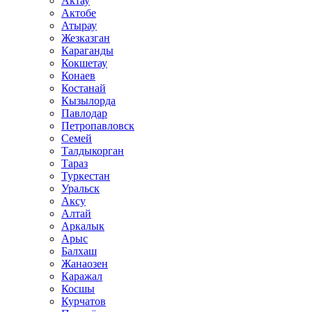
Актау
Актобе
Атырау
Жезказган
Караганды
Кокшетау
Конаев
Костанай
Кызылорда
Павлодар
Петропавловск
Семей
Талдыкорган
Тараз
Туркестан
Уральск
Аксу
Алтай
Аркалык
Арыс
Балхаш
Жанаозен
Каражал
Косшы
Курчатов