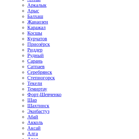
Аркалык
Арыс
Балхаш
Жанаозен
Каражал
Косшы
Курчатов
Приозёрск
Риддер
Рудный
Сарань
Сатпаев
Серебрянск
Степногорск
Текели
Темиртау
Форт-Шевченко
Шар
Шахтинск
Экибастуз
Абай
Акколь
Аксай
Алга