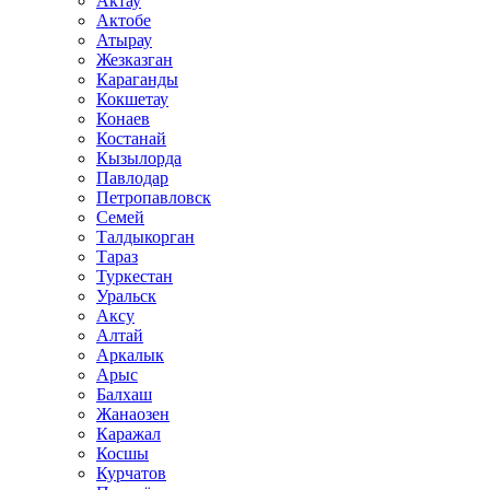
Актау
Актобе
Атырау
Жезказган
Караганды
Кокшетау
Конаев
Костанай
Кызылорда
Павлодар
Петропавловск
Семей
Талдыкорган
Тараз
Туркестан
Уральск
Аксу
Алтай
Аркалык
Арыс
Балхаш
Жанаозен
Каражал
Косшы
Курчатов