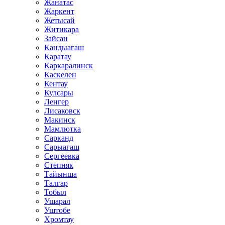
Жанатас
Жаркент
Жетысай
Житикара
Зайсан
Кандыагаш
Каратау
Каркаралинск
Каскелен
Кентау
Кулсары
Ленгер
Лисаковск
Макинск
Мамлютка
Сарканд
Сарыагаш
Сергеевка
Степняк
Тайынша
Талгар
Тобыл
Ушарал
Уштобе
Хромтау