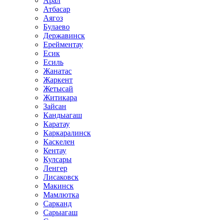
Арал
Атбасар
Аягоз
Булаево
Державинск
Ерейментау
Есик
Есиль
Жанатас
Жаркент
Жетысай
Житикара
Зайсан
Кандыагаш
Каратау
Каркаралинск
Каскелен
Кентау
Кулсары
Ленгер
Лисаковск
Макинск
Мамлютка
Сарканд
Сарыагаш