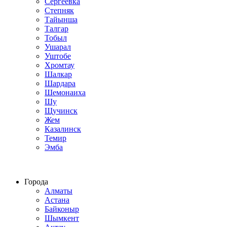
Сергеевка
Степняк
Тайынша
Талгар
Тобыл
Ушарал
Уштобе
Хромтау
Шалкар
Шардара
Шемонаиха
Шу
Щучинск
Жем
Казалинск
Темир
Эмба
Строим по всему Казахстану
Города
Алматы
Астана
Байконыр
Шымкент