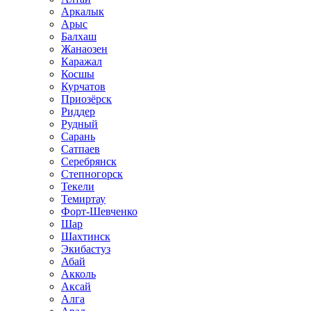
Аркалык
Арыс
Балхаш
Жанаозен
Каражал
Косшы
Курчатов
Приозёрск
Риддер
Рудный
Сарань
Сатпаев
Серебрянск
Степногорск
Текели
Темиртау
Форт-Шевченко
Шар
Шахтинск
Экибастуз
Абай
Акколь
Аксай
Алга