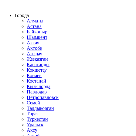
Строительство домов из СИП панелей по всему Казахстану
Города
Алматы
Астана
Байконыр
Шымкент
Актау
Актобе
Атырау
Жезказган
Караганды
Кокшетау
Конаев
Костанай
Кызылорда
Павлодар
Петропавловск
Семей
Талдыкорган
Тараз
Туркестан
Уральск
Аксу
Алтай