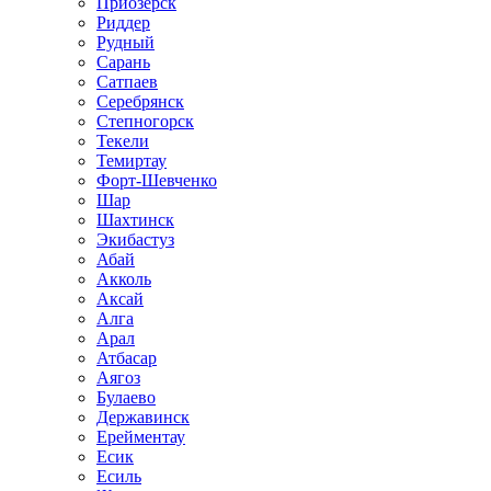
Приозёрск
Риддер
Рудный
Сарань
Сатпаев
Серебрянск
Степногорск
Текели
Темиртау
Форт-Шевченко
Шар
Шахтинск
Экибастуз
Абай
Акколь
Аксай
Алга
Арал
Атбасар
Аягоз
Булаево
Державинск
Ерейментау
Есик
Есиль