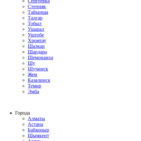
Сергеевка
Степняк
Тайынша
Талгар
Тобыл
Ушарал
Уштобе
Хромтау
Шалкар
Шардара
Шемонаиха
Шу
Щучинск
Жем
Казалинск
Темир
Эмба
Строим по всему Казахстану
Города
Алматы
Астана
Байконыр
Шымкент