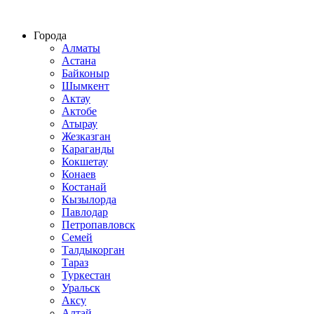
Строительство домов из СИП панелей по всему Казахстану
Города
Алматы
Астана
Байконыр
Шымкент
Актау
Актобе
Атырау
Жезказган
Караганды
Кокшетау
Конаев
Костанай
Кызылорда
Павлодар
Петропавловск
Семей
Талдыкорган
Тараз
Туркестан
Уральск
Аксу
Алтай