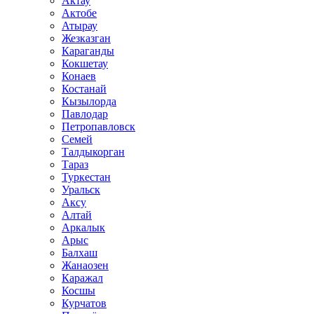
Актау
Актобе
Атырау
Жезказган
Караганды
Кокшетау
Конаев
Костанай
Кызылорда
Павлодар
Петропавловск
Семей
Талдыкорган
Тараз
Туркестан
Уральск
Аксу
Алтай
Аркалык
Арыс
Балхаш
Жанаозен
Каражал
Косшы
Курчатов