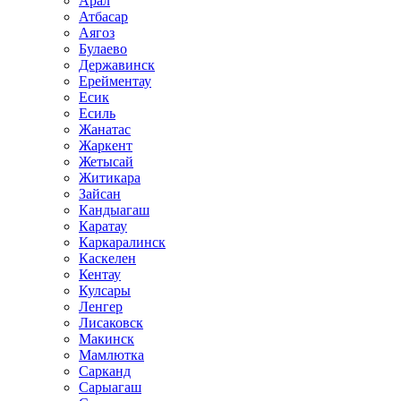
Арал
Атбасар
Аягоз
Булаево
Державинск
Ерейментау
Есик
Есиль
Жанатас
Жаркент
Жетысай
Житикара
Зайсан
Кандыагаш
Каратау
Каркаралинск
Каскелен
Кентау
Кулсары
Ленгер
Лисаковск
Макинск
Мамлютка
Сарканд
Сарыагаш