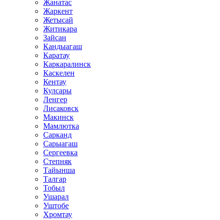
Жанатас
Жаркент
Жетысай
Житикара
Зайсан
Кандыагаш
Каратау
Каркаралинск
Каскелен
Кентау
Кулсары
Ленгер
Лисаковск
Макинск
Мамлютка
Сарканд
Сарыагаш
Сергеевка
Степняк
Тайынша
Талгар
Тобыл
Ушарал
Уштобе
Хромтау