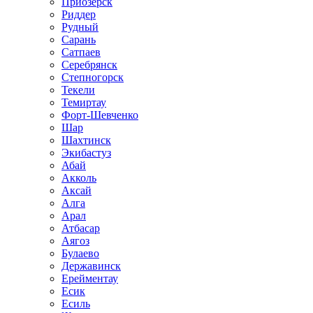
Приозёрск
Риддер
Рудный
Сарань
Сатпаев
Серебрянск
Степногорск
Текели
Темиртау
Форт-Шевченко
Шар
Шахтинск
Экибастуз
Абай
Акколь
Аксай
Алга
Арал
Атбасар
Аягоз
Булаево
Державинск
Ерейментау
Есик
Есиль