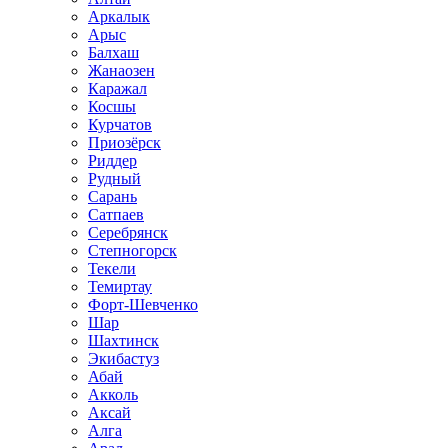
Аркалык
Арыс
Балхаш
Жанаозен
Каражал
Косшы
Курчатов
Приозёрск
Риддер
Рудный
Сарань
Сатпаев
Серебрянск
Степногорск
Текели
Темиртау
Форт-Шевченко
Шар
Шахтинск
Экибастуз
Абай
Акколь
Аксай
Алга