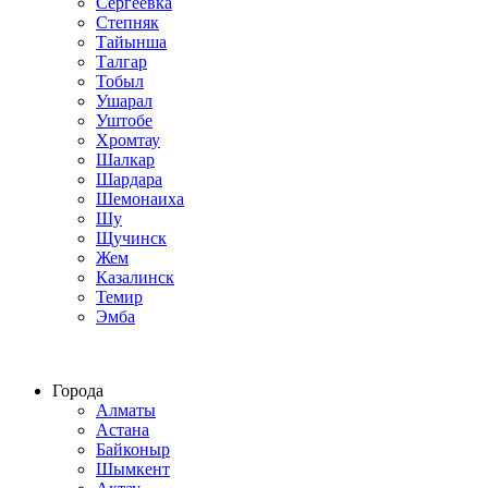
Сергеевка
Степняк
Тайынша
Талгар
Тобыл
Ушарал
Уштобе
Хромтау
Шалкар
Шардара
Шемонаиха
Шу
Щучинск
Жем
Казалинск
Темир
Эмба
Строим по всему Казахстану
Города
Алматы
Астана
Байконыр
Шымкент