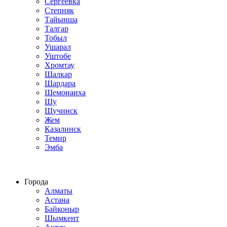
Сергеевка
Степняк
Тайынша
Талгар
Тобыл
Ушарал
Уштобе
Хромтау
Шалкар
Шардара
Шемонаиха
Шу
Щучинск
Жем
Казалинск
Темир
Эмба
Строим по всему Казахстану
Города
Алматы
Астана
Байконыр
Шымкент