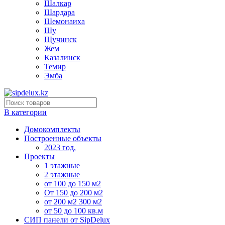
Шалкар
Шардара
Шемонаиха
Шу
Щучинск
Жем
Казалинск
Темир
Эмба
В категории
Домокомплекты
Построенные объекты
2023 год.
Проекты
1 этажные
2 этажные
от 100 до 150 м2
От 150 до 200 м2
от 200 м2 300 м2
от 50 до 100 кв.м
СИП панели от SipDelux