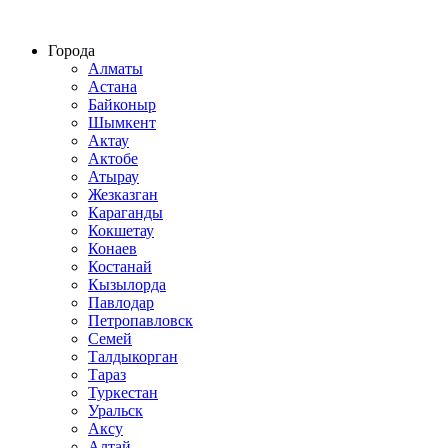
Строительство домов из СИП панелей по всему Казахстану
Города
Алматы
Астана
Байконыр
Шымкент
Актау
Актобе
Атырау
Жезказган
Караганды
Кокшетау
Конаев
Костанай
Кызылорда
Павлодар
Петропавловск
Семей
Талдыкорган
Тараз
Туркестан
Уральск
Аксу
Алтай