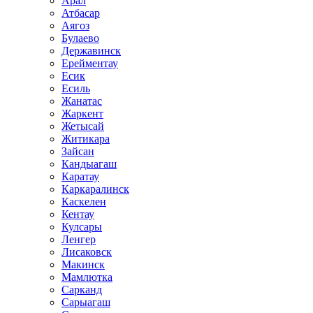
Арал
Атбасар
Аягоз
Булаево
Державинск
Ерейментау
Есик
Есиль
Жанатас
Жаркент
Жетысай
Житикара
Зайсан
Кандыагаш
Каратау
Каркаралинск
Каскелен
Кентау
Кулсары
Ленгер
Лисаковск
Макинск
Мамлютка
Сарканд
Сарыагаш