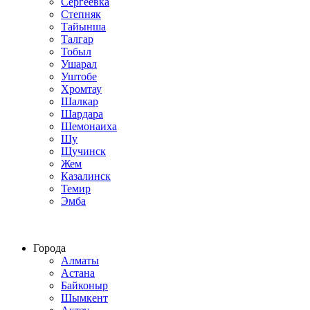
Сергеевка
Степняк
Тайынша
Талгар
Тобыл
Ушарал
Уштобе
Хромтау
Шалкар
Шардара
Шемонаиха
Шу
Щучинск
Жем
Казалинск
Темир
Эмба
Строим по всему Казахстану
Города
Алматы
Астана
Байконыр
Шымкент