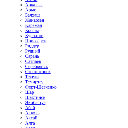
Аркалык
Арыс
Балхаш
Жанаозен
Каражал
Косшы
Курчатов
Приозёрск
Риддер
Рудный
Сарань
Сатпаев
Серебрянск
Степногорск
Текели
Темиртау
Форт-Шевченко
Шар
Шахтинск
Экибастуз
Абай
Акколь
Аксай
Алга