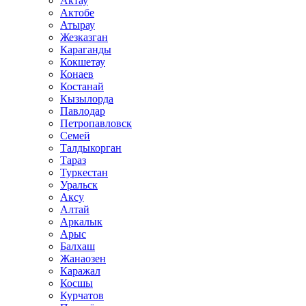
Актау
Актобе
Атырау
Жезказган
Караганды
Кокшетау
Конаев
Костанай
Кызылорда
Павлодар
Петропавловск
Семей
Талдыкорган
Тараз
Туркестан
Уральск
Аксу
Алтай
Аркалык
Арыс
Балхаш
Жанаозен
Каражал
Косшы
Курчатов