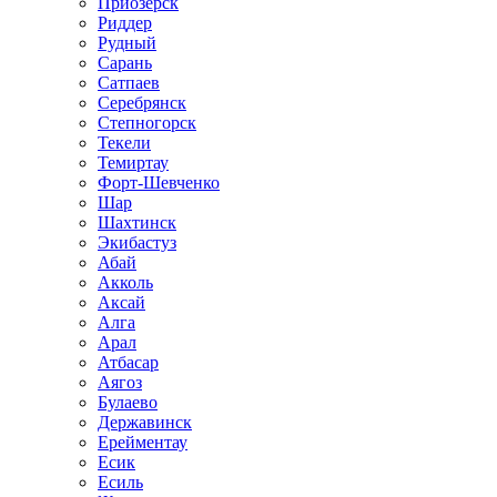
Приозёрск
Риддер
Рудный
Сарань
Сатпаев
Серебрянск
Степногорск
Текели
Темиртау
Форт-Шевченко
Шар
Шахтинск
Экибастуз
Абай
Акколь
Аксай
Алга
Арал
Атбасар
Аягоз
Булаево
Державинск
Ерейментау
Есик
Есиль