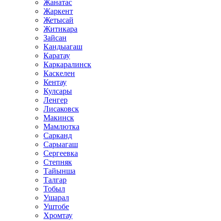
Жанатас
Жаркент
Жетысай
Житикара
Зайсан
Кандыагаш
Каратау
Каркаралинск
Каскелен
Кентау
Кулсары
Ленгер
Лисаковск
Макинск
Мамлютка
Сарканд
Сарыагаш
Сергеевка
Степняк
Тайынша
Талгар
Тобыл
Ушарал
Уштобе
Хромтау