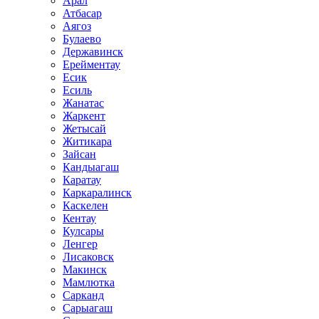
Арал
Атбасар
Аягоз
Булаево
Державинск
Ерейментау
Есик
Есиль
Жанатас
Жаркент
Жетысай
Житикара
Зайсан
Кандыагаш
Каратау
Каркаралинск
Каскелен
Кентау
Кулсары
Ленгер
Лисаковск
Макинск
Мамлютка
Сарканд
Сарыагаш