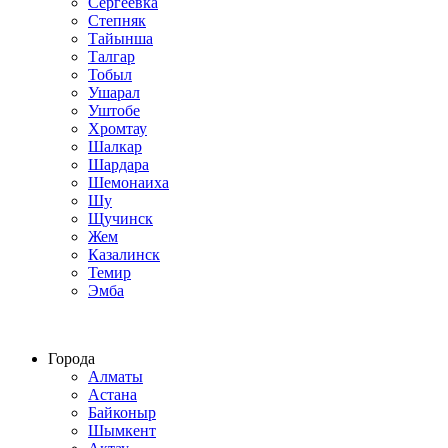
Сергеевка
Степняк
Тайынша
Талгар
Тобыл
Ушарал
Уштобе
Хромтау
Шалкар
Шардара
Шемонаиха
Шу
Щучинск
Жем
Казалинск
Темир
Эмба
Строим по всему Казахстану
Города
Алматы
Астана
Байконыр
Шымкент