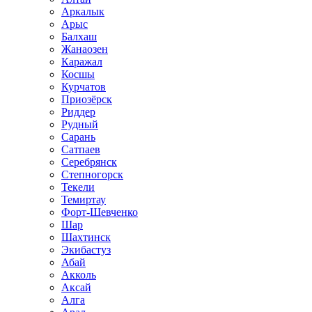
Аркалык
Арыс
Балхаш
Жанаозен
Каражал
Косшы
Курчатов
Приозёрск
Риддер
Рудный
Сарань
Сатпаев
Серебрянск
Степногорск
Текели
Темиртау
Форт-Шевченко
Шар
Шахтинск
Экибастуз
Абай
Акколь
Аксай
Алга