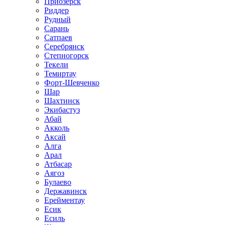
Приозёрск
Риддер
Рудный
Сарань
Сатпаев
Серебрянск
Степногорск
Текели
Темиртау
Форт-Шевченко
Шар
Шахтинск
Экибастуз
Абай
Акколь
Аксай
Алга
Арал
Атбасар
Аягоз
Булаево
Державинск
Ерейментау
Есик
Есиль