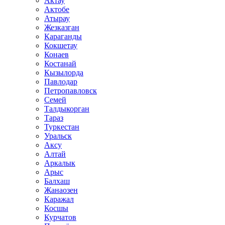
Актау
Актобе
Атырау
Жезказган
Караганды
Кокшетау
Конаев
Костанай
Кызылорда
Павлодар
Петропавловск
Семей
Талдыкорган
Тараз
Туркестан
Уральск
Аксу
Алтай
Аркалык
Арыс
Балхаш
Жанаозен
Каражал
Косшы
Курчатов