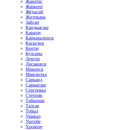
Жанатас
Жаркент
Жетысай
Житикара
Зайсан
Кандыагаш
Каратау
Каркаралинск
Каскелен
Кентау
Кулсары
Ленгер
Лисаковск
Макинск
Мамлютка
Сарканд
Сарыагаш
Сергеевка
Степняк
Тайынша
Талгар
Тобыл
Ушарал
Уштобе
Хромтау