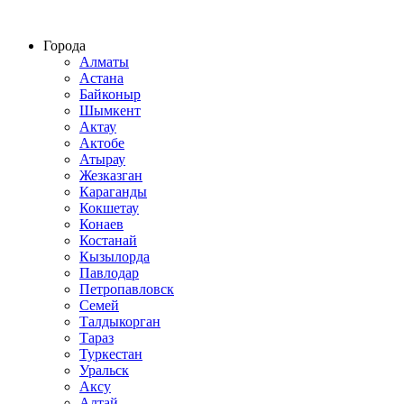
Строительство домов из СИП панелей по всему Казахстану
Города
Алматы
Астана
Байконыр
Шымкент
Актау
Актобе
Атырау
Жезказган
Караганды
Кокшетау
Конаев
Костанай
Кызылорда
Павлодар
Петропавловск
Семей
Талдыкорган
Тараз
Туркестан
Уральск
Аксу
Алтай