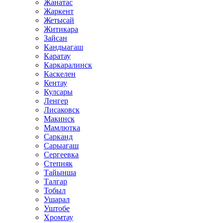
Жанатас
Жаркент
Жетысай
Житикара
Зайсан
Кандыагаш
Каратау
Каркаралинск
Каскелен
Кентау
Кулсары
Ленгер
Лисаковск
Макинск
Мамлютка
Сарканд
Сарыагаш
Сергеевка
Степняк
Тайынша
Талгар
Тобыл
Ушарал
Уштобе
Хромтау