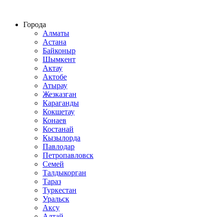
Строительство домов из СИП панелей по всему Казахстану
Города
Алматы
Астана
Байконыр
Шымкент
Актау
Актобе
Атырау
Жезказган
Караганды
Кокшетау
Конаев
Костанай
Кызылорда
Павлодар
Петропавловск
Семей
Талдыкорган
Тараз
Туркестан
Уральск
Аксу
Алтай