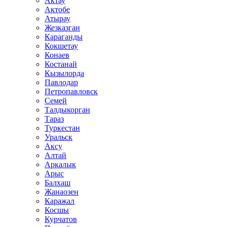
Актау
Актобе
Атырау
Жезказган
Караганды
Кокшетау
Конаев
Костанай
Кызылорда
Павлодар
Петропавловск
Семей
Талдыкорган
Тараз
Туркестан
Уральск
Аксу
Алтай
Аркалык
Арыс
Балхаш
Жанаозен
Каражал
Косшы
Курчатов