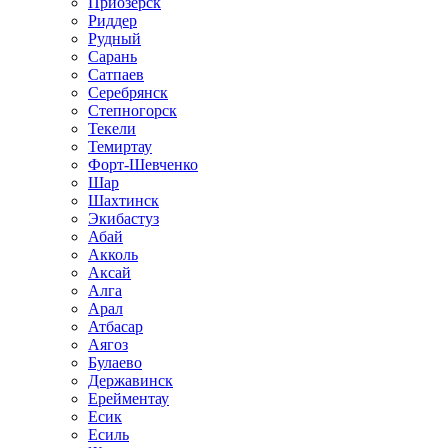
Приозёрск
Риддер
Рудный
Сарань
Сатпаев
Серебрянск
Степногорск
Текели
Темиртау
Форт-Шевченко
Шар
Шахтинск
Экибастуз
Абай
Акколь
Аксай
Алга
Арал
Атбасар
Аягоз
Булаево
Державинск
Ерейментау
Есик
Есиль