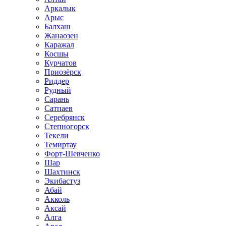
Аркалык
Арыс
Балхаш
Жанаозен
Каражал
Косшы
Курчатов
Приозёрск
Риддер
Рудный
Сарань
Сатпаев
Серебрянск
Степногорск
Текели
Темиртау
Форт-Шевченко
Шар
Шахтинск
Экибастуз
Абай
Акколь
Аксай
Алга