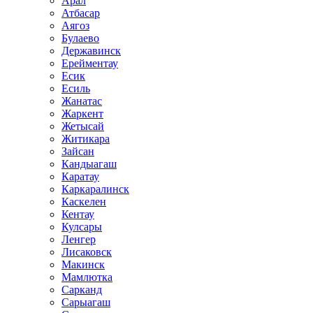
Арал
Атбасар
Аягоз
Булаево
Державинск
Ерейментау
Есик
Есиль
Жанатас
Жаркент
Жетысай
Житикара
Зайсан
Кандыагаш
Каратау
Каркаралинск
Каскелен
Кентау
Кулсары
Ленгер
Лисаковск
Макинск
Мамлютка
Сарканд
Сарыагаш