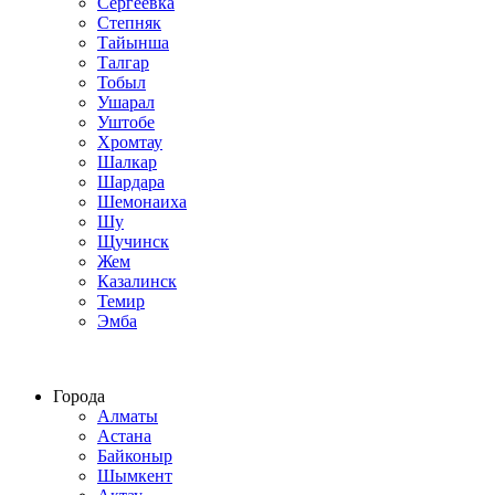
Сергеевка
Степняк
Тайынша
Талгар
Тобыл
Ушарал
Уштобе
Хромтау
Шалкар
Шардара
Шемонаиха
Шу
Щучинск
Жем
Казалинск
Темир
Эмба
Строим по всему Казахстану
Города
Алматы
Астана
Байконыр
Шымкент