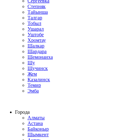
Сергеевка
Степняк
Тайынша
Талгар
Тобыл
Ушарал
Уштобе
Хромтау
Шалкар
Шардара
Шемонаиха
Шу
Щучинск
Жем
Казалинск
Темир
Эмба
Строим по всему Казахстану
Города
Алматы
Астана
Байконыр
Шымкент