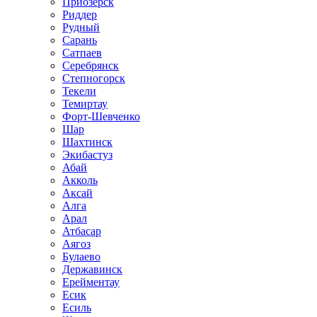
Приозёрск
Риддер
Рудный
Сарань
Сатпаев
Серебрянск
Степногорск
Текели
Темиртау
Форт-Шевченко
Шар
Шахтинск
Экибастуз
Абай
Акколь
Аксай
Алга
Арал
Атбасар
Аягоз
Булаево
Державинск
Ерейментау
Есик
Есиль