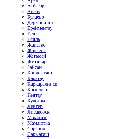
Арал
Атбасар
Аягоз
Булаево
Державинск
Ерейментау
Есик
Есиль
Жанатас
Жаркент
Жетысай
Житикара
Зайсан
Кандыагаш
Каратау
Каркаралинск
Каскелен
Кентау
Кулсары
Ленгер
Лисаковск
Макинск
Мамлютка
Сарканд
Сарыагаш