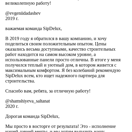
великолепную работу!
@evgeniidadashev
2019 г.
важаемая команда SipDelux,
В 2019 году я обратился в вашу компанию, и хочу
поделиться своим положительным опытом. Цены
оказались весьма доступными, качество строительных
работ находится на самом высоком уровне, а
использованные панели просто отличны. В итоге у меня
получился теплый и уютный дом, в котором живется с
максимальным комфортом. Я без колебаний рекомендую
SipDelux всем, кто ищет надежного партнера для
строительства.
Спасибо вам, ребята, за отличную работу!
@shamshiyeva_saltanat
2020 г.
Дорогая команда SipDelux,
Мы просто в восторге от результата! Это - исполнение
нашей давней мечты, и мы хотим выразить нашу