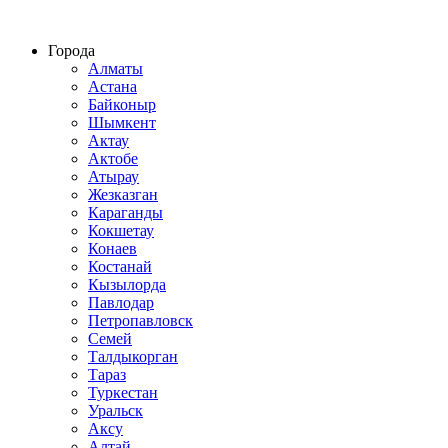
Строительство домов из СИП панелей по всему Казахстану
Города
Алматы
Астана
Байконыр
Шымкент
Актау
Актобе
Атырау
Жезказган
Караганды
Кокшетау
Конаев
Костанай
Кызылорда
Павлодар
Петропавловск
Семей
Талдыкорган
Тараз
Туркестан
Уральск
Аксу
Алтай