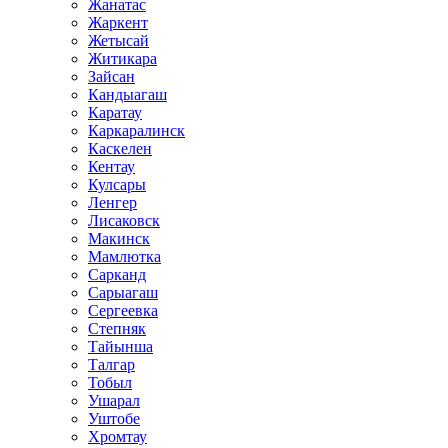
Жанатас
Жаркент
Жетысай
Житикара
Зайсан
Кандыагаш
Каратау
Каркаралинск
Каскелен
Кентау
Кулсары
Ленгер
Лисаковск
Макинск
Мамлютка
Сарканд
Сарыагаш
Сергеевка
Степняк
Тайынша
Талгар
Тобыл
Ушарал
Уштобе
Хромтау