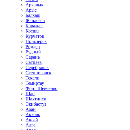
Аркалык
Арыс
Балхаш
Жанаозен
Каражал
Косшы
Курчатов
Приозёрск
Риддер
Рудный
Сарань
Сатпаев
Серебрянск
Степногорск
Текели
Темиртау
Форт-Шевченко
Шар
Шахтинск
Экибастуз
Абай
Акколь
Аксай
Алга