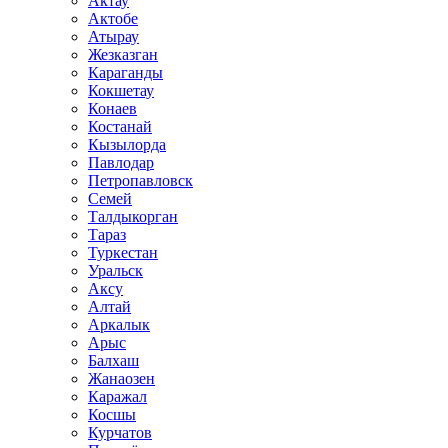
Актау
Актобе
Атырау
Жезказган
Караганды
Кокшетау
Конаев
Костанай
Кызылорда
Павлодар
Петропавловск
Семей
Талдыкорган
Тараз
Туркестан
Уральск
Аксу
Алтай
Аркалык
Арыс
Балхаш
Жанаозен
Каражал
Косшы
Курчатов