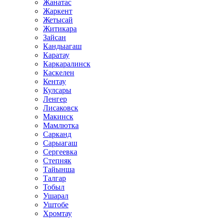
Жанатас
Жаркент
Жетысай
Житикара
Зайсан
Кандыагаш
Каратау
Каркаралинск
Каскелен
Кентау
Кулсары
Ленгер
Лисаковск
Макинск
Мамлютка
Сарканд
Сарыагаш
Сергеевка
Степняк
Тайынша
Талгар
Тобыл
Ушарал
Уштобе
Хромтау