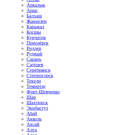
Аркалык
Арыс
Балхаш
Жанаозен
Каражал
Косшы
Курчатов
Приозёрск
Риддер
Рудный
Сарань
Сатпаев
Серебрянск
Степногорск
Текели
Темиртау
Форт-Шевченко
Шар
Шахтинск
Экибастуз
Абай
Акколь
Аксай
Алга