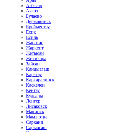
Арал
Атбасар
Аягоз
Булаево
Державинск
Ерейментау
Есик
Есиль
Жанатас
Жаркент
Жетысай
Житикара
Зайсан
Кандыагаш
Каратау
Каркаралинск
Каскелен
Кентау
Кулсары
Ленгер
Лисаковск
Макинск
Мамлютка
Сарканд
Сарыагаш