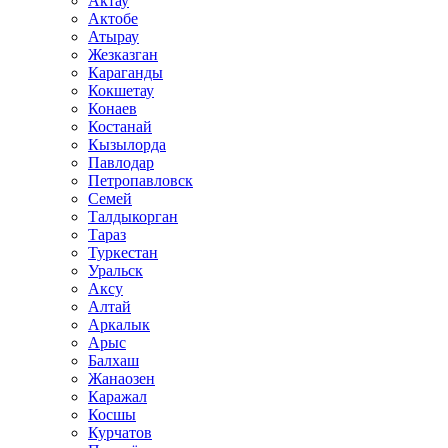
Актау
Актобе
Атырау
Жезказган
Караганды
Кокшетау
Конаев
Костанай
Кызылорда
Павлодар
Петропавловск
Семей
Талдыкорган
Тараз
Туркестан
Уральск
Аксу
Алтай
Аркалык
Арыс
Балхаш
Жанаозен
Каражал
Косшы
Курчатов