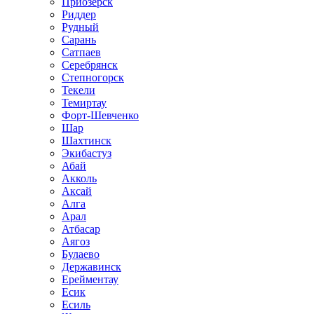
Приозёрск
Риддер
Рудный
Сарань
Сатпаев
Серебрянск
Степногорск
Текели
Темиртау
Форт-Шевченко
Шар
Шахтинск
Экибастуз
Абай
Акколь
Аксай
Алга
Арал
Атбасар
Аягоз
Булаево
Державинск
Ерейментау
Есик
Есиль