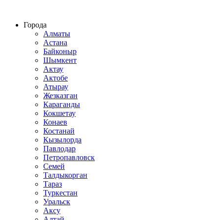
Строительство домов из СИП панелей по всему Казахстану
Города
Алматы
Астана
Байконыр
Шымкент
Актау
Актобе
Атырау
Жезказган
Караганды
Кокшетау
Конаев
Костанай
Кызылорда
Павлодар
Петропавловск
Семей
Талдыкорган
Тараз
Туркестан
Уральск
Аксу
Алтай