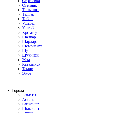
Сергеевка
Степняк
Тайынша
Талгар
Тобыл
Ушарал
Уштобе
Хромтау
Шалкар
Шардара
Шемонаиха
Шу
Щучинск
Жем
Казалинск
Темир
Эмба
Строим по всему Казахстану
Города
Алматы
Астана
Байконыр
Шымкент