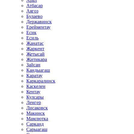
Арал
Атбасар
Аягоз
Булаево
Державинск
Ерейментау
Есик
Есиль
Жанатас
Жаркент
Жетысай
Житикара
Зайсан
Кандыагаш
Каратау
Каркаралинск
Каскелен
Кентау
Кулсары
Ленгер
Лисаковск
Макинск
Мамлютка
Сарканд
Сарыагаш