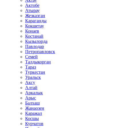
Актау
Актобе
Атырау
Жезказган
Караганды
Кокшетау
Конаев
Костанай
Кызылорда
Павлодар
Петропавловск
Семей
Талдыкорган
Тараз
Туркестан
Уральск
Аксу
Алтай
Аркалык
Арыс
Балхаш
Жанаозен
Каражал
Косшы
Курчатов