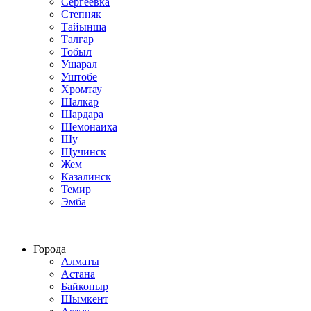
Сергеевка
Степняк
Тайынша
Талгар
Тобыл
Ушарал
Уштобе
Хромтау
Шалкар
Шардара
Шемонаиха
Шу
Щучинск
Жем
Казалинск
Темир
Эмба
Строим по всему Казахстану
Города
Алматы
Астана
Байконыр
Шымкент