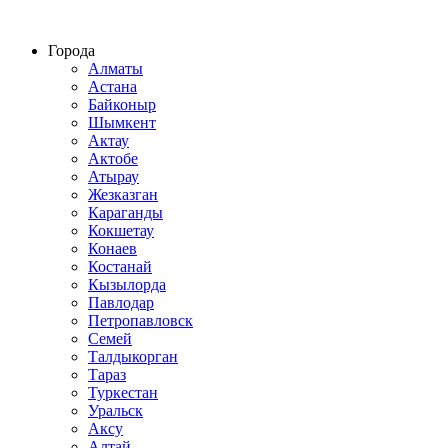
Строительство домов из СИП панелей по всему Казахстану
Города
Алматы
Астана
Байконыр
Шымкент
Актау
Актобе
Атырау
Жезказган
Караганды
Кокшетау
Конаев
Костанай
Кызылорда
Павлодар
Петропавловск
Семей
Талдыкорган
Тараз
Туркестан
Уральск
Аксу
Алтай