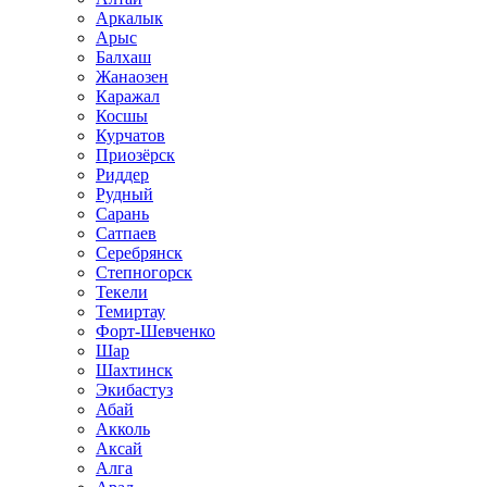
Аркалык
Арыс
Балхаш
Жанаозен
Каражал
Косшы
Курчатов
Приозёрск
Риддер
Рудный
Сарань
Сатпаев
Серебрянск
Степногорск
Текели
Темиртау
Форт-Шевченко
Шар
Шахтинск
Экибастуз
Абай
Акколь
Аксай
Алга