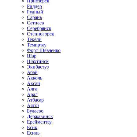
Приозёрск
Риддер
Рудный
Сарань
Сатпаев
Серебрянск
Степногорск
Текели
Темиртау
Форт-Шевченко
Шар
Шахтинск
Экибастуз
Абай
Акколь
Аксай
Алга
Арал
Атбасар
Аягоз
Булаево
Державинск
Ерейментау
Есик
Есиль