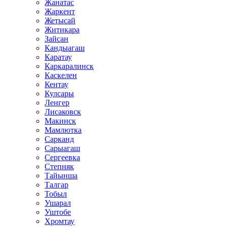
Жанатас
Жаркент
Жетысай
Житикара
Зайсан
Кандыагаш
Каратау
Каркаралинск
Каскелен
Кентау
Кулсары
Ленгер
Лисаковск
Макинск
Мамлютка
Сарканд
Сарыагаш
Сергеевка
Степняк
Тайынша
Талгар
Тобыл
Ушарал
Уштобе
Хромтау