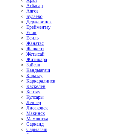
Арал
Атбасар
Аягоз
Булаево
Державинск
Ерейментау
Есик
Есиль
Жанатас
Жаркент
Жетысай
Житикара
Зайсан
Кандыагаш
Каратау
Каркаралинск
Каскелен
Кентау
Кулсары
Ленгер
Лисаковск
Макинск
Мамлютка
Сарканд
Сарыагаш