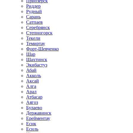
Приозёрск
Риддер
Рудный
Сарань
Сатпаев
Серебрянск
Степногорск
Текели
Темиртау
Форт-Шевченко
Шар
Шахтинск
Экибастуз
Абай
Акколь
Аксай
Алга
Арал
Атбасар
Аягоз
Булаево
Державинск
Ерейментау
Есик
Есиль