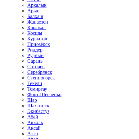
Аркалык
Арыс
Балхаш
Жанаозен
Каражал
Косшы
Курчатов
Приозёрск
Риддер
Рудный
Сарань
Сатпаев
Серебрянск
Степногорск
Текели
Темиртау
Форт-Шевченко
Шар
Шахтинск
Экибастуз
Абай
Акколь
Аксай
Алга