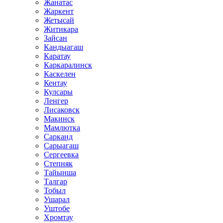
Жанатас
Жаркент
Жетысай
Житикара
Зайсан
Кандыагаш
Каратау
Каркаралинск
Каскелен
Кентау
Кулсары
Ленгер
Лисаковск
Макинск
Мамлютка
Сарканд
Сарыагаш
Сергеевка
Степняк
Тайынша
Талгар
Тобыл
Ушарал
Уштобе
Хромтау