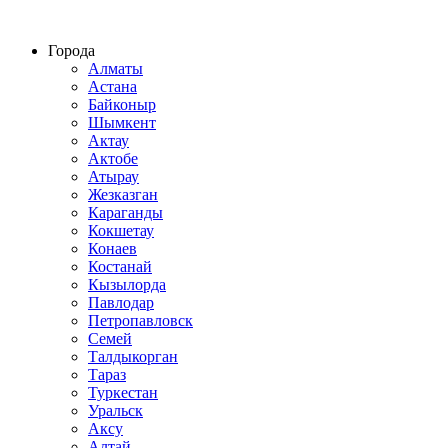
Строительство домов из СИП панелей по всему Казахстану
Города
Алматы
Астана
Байконыр
Шымкент
Актау
Актобе
Атырау
Жезказган
Караганды
Кокшетау
Конаев
Костанай
Кызылорда
Павлодар
Петропавловск
Семей
Талдыкорган
Тараз
Туркестан
Уральск
Аксу
Алтай