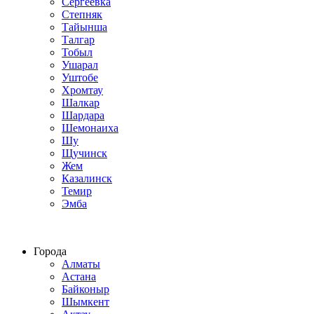
Сергеевка
Степняк
Тайынша
Талгар
Тобыл
Ушарал
Уштобе
Хромтау
Шалкар
Шардара
Шемонаиха
Шу
Щучинск
Жем
Казалинск
Темир
Эмба
Строим по всему Казахстану
Города
Алматы
Астана
Байконыр
Шымкент