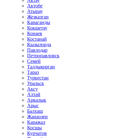
Актау
Актобе
Атырау
Жезказган
Караганды
Кокшетау
Конаев
Костанай
Кызылорда
Павлодар
Петропавловск
Семей
Талдыкорган
Тараз
Туркестан
Уральск
Аксу
Алтай
Аркалык
Арыс
Балхаш
Жанаозен
Каражал
Косшы
Курчатов