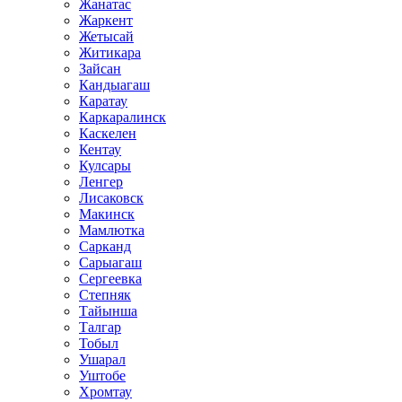
Жанатас
Жаркент
Жетысай
Житикара
Зайсан
Кандыагаш
Каратау
Каркаралинск
Каскелен
Кентау
Кулсары
Ленгер
Лисаковск
Макинск
Мамлютка
Сарканд
Сарыагаш
Сергеевка
Степняк
Тайынша
Талгар
Тобыл
Ушарал
Уштобе
Хромтау