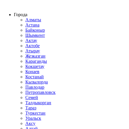
Строительство домов из СИП панелей по всему Казахстану
Города
Алматы
Астана
Байконыр
Шымкент
Актау
Актобе
Атырау
Жезказган
Караганды
Кокшетау
Конаев
Костанай
Кызылорда
Павлодар
Петропавловск
Семей
Талдыкорган
Тараз
Туркестан
Уральск
Аксу
Алтай