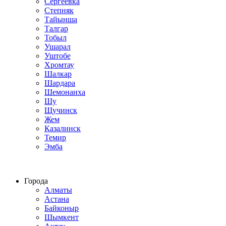
Сергеевка
Степняк
Тайынша
Талгар
Тобыл
Ушарал
Уштобе
Хромтау
Шалкар
Шардара
Шемонаиха
Шу
Щучинск
Жем
Казалинск
Темир
Эмба
Строим по всему Казахстану
Города
Алматы
Астана
Байконыр
Шымкент