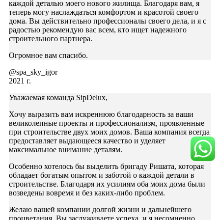
каждой деталью моего нового жилища. Благодаря вам, я
теперь могу наслаждаться комфортом и красотой своего
дома. Вы действительно профессионалы своего дела, и я с
радостью рекомендую вас всем, кто ищет надежного
строительного партнера.
Огромное вам спасибо.
@spa_sky_igor
2021 г.
Уважаемая команда SipDelux,
Хочу выразить вам искреннюю благодарность за ваши
великолепные проекты и профессионализм, проявленные
при строительстве двух моих домов. Ваша компания всегда
предоставляет выдающееся качество и уделяет
максимальное внимание деталям.
Особенно хотелось бы выделить бригаду Ришата, которая
обладает богатым опытом и заботой о каждой детали в
строительстве. Благодаря их усилиям оба моих дома были
возведены вовремя и без каких-либо проблем.
Желаю вашей компании долгой жизни и дальнейшего
процветания. Вы заслуживаете успеха, и я несомненно