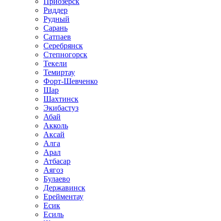
Приозёрск
Риддер
Рудный
Сарань
Сатпаев
Серебрянск
Степногорск
Текели
Темиртау
Форт-Шевченко
Шар
Шахтинск
Экибастуз
Абай
Акколь
Аксай
Алга
Арал
Атбасар
Аягоз
Булаево
Державинск
Ерейментау
Есик
Есиль