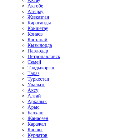
Актау
Актобе
Атырау
Жезказган
Караганды
Кокшетау
Конаев
Костанай
Кызылорда
Павлодар
Петропавловск
Семей
Талдыкорган
Тараз
Туркестан
Уральск
Аксу
Алтай
Аркалык
Арыс
Балхаш
Жанаозен
Каражал
Косшы
Курчатов