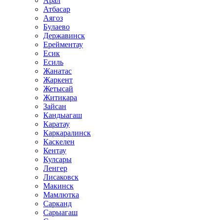
Арал
Атбасар
Аягоз
Булаево
Державинск
Ерейментау
Есик
Есиль
Жанатас
Жаркент
Жетысай
Житикара
Зайсан
Кандыагаш
Каратау
Каркаралинск
Каскелен
Кентау
Кулсары
Ленгер
Лисаковск
Макинск
Мамлютка
Сарканд
Сарыагаш