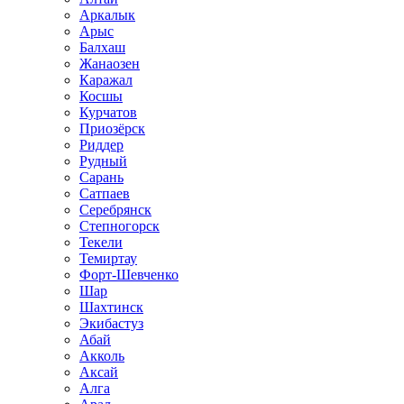
Аркалык
Арыс
Балхаш
Жанаозен
Каражал
Косшы
Курчатов
Приозёрск
Риддер
Рудный
Сарань
Сатпаев
Серебрянск
Степногорск
Текели
Темиртау
Форт-Шевченко
Шар
Шахтинск
Экибастуз
Абай
Акколь
Аксай
Алга