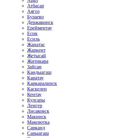
Арал
Атбасар
Аягоз
Булаево
Державинск
Ерейментау
Есик
Есиль
Жанатас
Жаркент
Жетысай
Житикара
Зайсан
Кандыагаш
Каратау
Каркаралинск
Каскелен
Кентау
Кулсары
Ленгер
Лисаковск
Макинск
Мамлютка
Сарканд
Сарыагаш