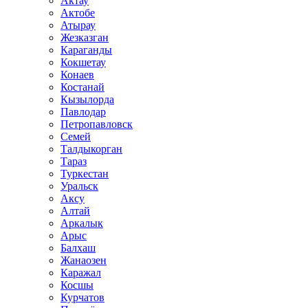
Актау
Актобе
Атырау
Жезказган
Караганды
Кокшетау
Конаев
Костанай
Кызылорда
Павлодар
Петропавловск
Семей
Талдыкорган
Тараз
Туркестан
Уральск
Аксу
Алтай
Аркалык
Арыс
Балхаш
Жанаозен
Каражал
Косшы
Курчатов