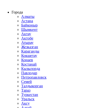
Строительство домов из СИП панелей по всему Казахстану
Города
Алматы
Астана
Байконыр
Шымкент
Актау
Актобе
Атырау
Жезказган
Караганды
Кокшетау
Конаев
Костанай
Кызылорда
Павлодар
Петропавловск
Семей
Талдыкорган
Тараз
Туркестан
Уральск
Аксу
Алтай