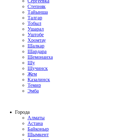
Сергеевка
Степняк
Тайынша
Талгар
Тобыл
Ушарал
Уштобе
Хромтау
Шалкар
Шардара
Шемонаиха
Шу
Щучинск
Жем
Казалинск
Темир
Эмба
Строим по всему Казахстану
Города
Алматы
Астана
Байконыр
Шымкент