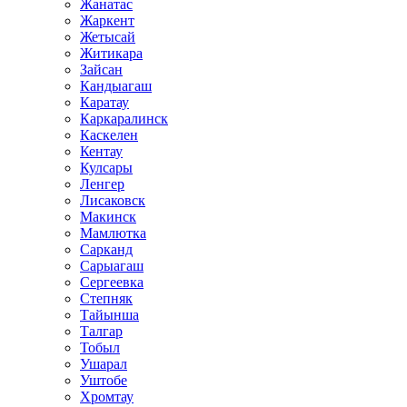
Жанатас
Жаркент
Жетысай
Житикара
Зайсан
Кандыагаш
Каратау
Каркаралинск
Каскелен
Кентау
Кулсары
Ленгер
Лисаковск
Макинск
Мамлютка
Сарканд
Сарыагаш
Сергеевка
Степняк
Тайынша
Талгар
Тобыл
Ушарал
Уштобе
Хромтау