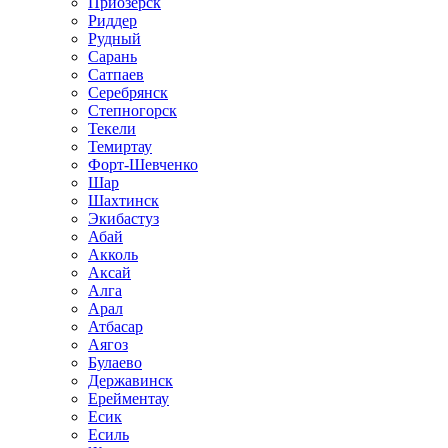
Приозёрск
Риддер
Рудный
Сарань
Сатпаев
Серебрянск
Степногорск
Текели
Темиртау
Форт-Шевченко
Шар
Шахтинск
Экибастуз
Абай
Акколь
Аксай
Алга
Арал
Атбасар
Аягоз
Булаево
Державинск
Ерейментау
Есик
Есиль