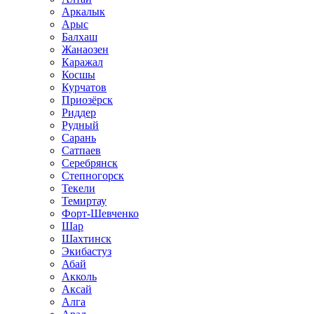
Аркалык
Арыс
Балхаш
Жанаозен
Каражал
Косшы
Курчатов
Приозёрск
Риддер
Рудный
Сарань
Сатпаев
Серебрянск
Степногорск
Текели
Темиртау
Форт-Шевченко
Шар
Шахтинск
Экибастуз
Абай
Акколь
Аксай
Алга