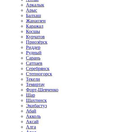
Аркалык
Арыс
Балхаш
Жанаозен
Каражал
Косшы
Курчатов
Приозёрск
Риддер
Рудный
Сарань
Сатпаев
Серебрянск
Степногорск
Текели
Темиртау
Форт-Шевченко
Шар
Шахтинск
Экибастуз
Абай
Акколь
Аксай
Алга