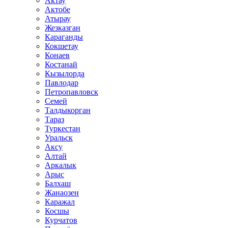
Актау
Актобе
Атырау
Жезказган
Караганды
Кокшетау
Конаев
Костанай
Кызылорда
Павлодар
Петропавловск
Семей
Талдыкорган
Тараз
Туркестан
Уральск
Аксу
Алтай
Аркалык
Арыс
Балхаш
Жанаозен
Каражал
Косшы
Курчатов