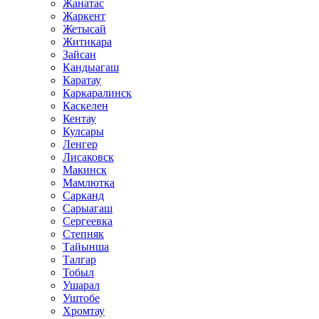
Жанатас
Жаркент
Жетысай
Житикара
Зайсан
Кандыагаш
Каратау
Каркаралинск
Каскелен
Кентау
Кулсары
Ленгер
Лисаковск
Макинск
Мамлютка
Сарканд
Сарыагаш
Сергеевка
Степняк
Тайынша
Талгар
Тобыл
Ушарал
Уштобе
Хромтау