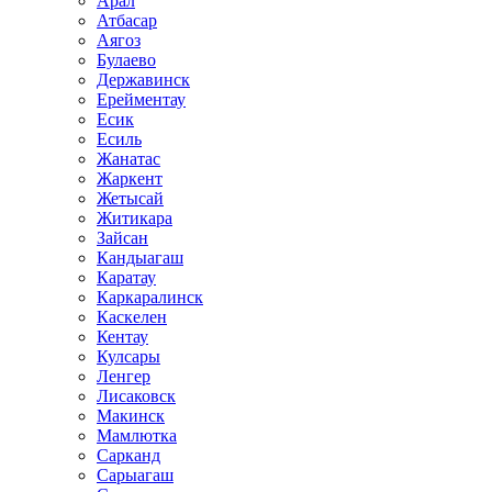
Арал
Атбасар
Аягоз
Булаево
Державинск
Ерейментау
Есик
Есиль
Жанатас
Жаркент
Жетысай
Житикара
Зайсан
Кандыагаш
Каратау
Каркаралинск
Каскелен
Кентау
Кулсары
Ленгер
Лисаковск
Макинск
Мамлютка
Сарканд
Сарыагаш