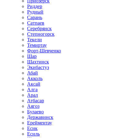
Приозёрск
Риддер
Рудный
Сарань
Сатпаев
Серебрянск
Степногорск
Текели
Темиртау
Форт-Шевченко
Шар
Шахтинск
Экибастуз
Абай
Акколь
Аксай
Алга
Арал
Атбасар
Аягоз
Булаево
Державинск
Ерейментау
Есик
Есиль