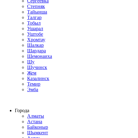
Сергеевка
Степняк
Тайынша
Талгар
Тобыл
Ушарал
Уштобе
Хромтау
Шалкар
Шардара
Шемонаиха
Шу
Щучинск
Жем
Казалинск
Темир
Эмба
Строим по всему Казахстану
Города
Алматы
Астана
Байконыр
Шымкент