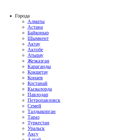
Строительство домов из СИП панелей по всему Казахстану
Города
Алматы
Астана
Байконыр
Шымкент
Актау
Актобе
Атырау
Жезказган
Караганды
Кокшетау
Конаев
Костанай
Кызылорда
Павлодар
Петропавловск
Семей
Талдыкорган
Тараз
Туркестан
Уральск
Аксу
Алтай