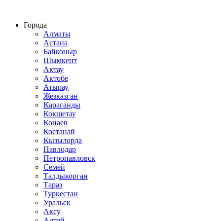
Строительство домов из СИП панелей по всему Казахстану
Города
Алматы
Астана
Байконыр
Шымкент
Актау
Актобе
Атырау
Жезказган
Караганды
Кокшетау
Конаев
Костанай
Кызылорда
Павлодар
Петропавловск
Семей
Талдыкорган
Тараз
Туркестан
Уральск
Аксу
Алтай