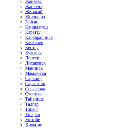
Жанатас
Жаркент
Жетысай
Житикара
Зайсан
Кандыагаш
Каратау
Каркаралинск
Каскелен
Кентау
Кулсары
Ленгер
Лисаковск
Макинск
Мамлютка
Сарканд
Сарыагаш
Сергеевка
Степняк
Тайынша
Талгар
Тобыл
Ушарал
Уштобе
Хромтау