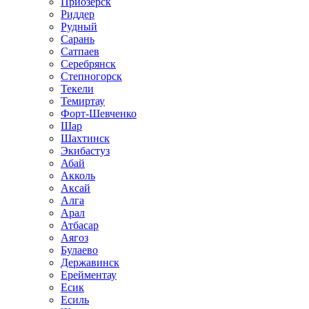
Приозёрск
Риддер
Рудный
Сарань
Сатпаев
Серебрянск
Степногорск
Текели
Темиртау
Форт-Шевченко
Шар
Шахтинск
Экибастуз
Абай
Акколь
Аксай
Алга
Арал
Атбасар
Аягоз
Булаево
Державинск
Ерейментау
Есик
Есиль