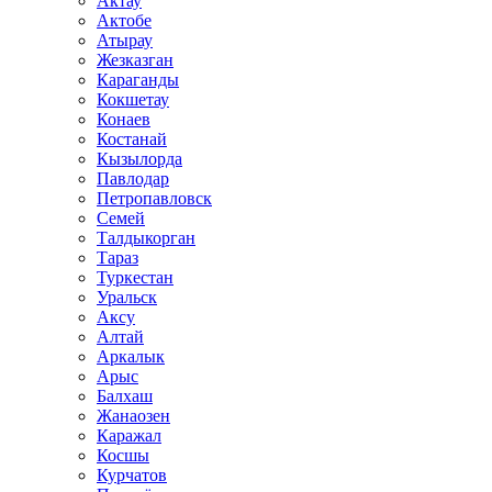
Актау
Актобе
Атырау
Жезказган
Караганды
Кокшетау
Конаев
Костанай
Кызылорда
Павлодар
Петропавловск
Семей
Талдыкорган
Тараз
Туркестан
Уральск
Аксу
Алтай
Аркалык
Арыс
Балхаш
Жанаозен
Каражал
Косшы
Курчатов