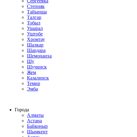
Сергеевка
Степняк
Тайынша
Талгар
Тобыл
Ушарал
Уштобе
Хромтау
Шалкар
Шардара
Шемонаиха
Шу
Щучинск
Жем
Казалинск
Темир
Эмба
Строим по всему Казахстану
Города
Алматы
Астана
Байконыр
Шымкент