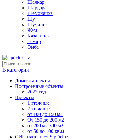
Шалкар
Шардара
Шемонаиха
Шу
Щучинск
Жем
Казалинск
Темир
Эмба
В категории
Домокомплекты
Построенные объекты
2023 год.
Проекты
1 этажные
2 этажные
от 100 до 150 м2
От 150 до 200 м2
от 200 м2 300 м2
от 50 до 100 кв.м
СИП панели от SipDelux