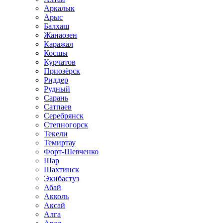
Аркалык
Арыс
Балхаш
Жанаозен
Каражал
Косшы
Курчатов
Приозёрск
Риддер
Рудный
Сарань
Сатпаев
Серебрянск
Степногорск
Текели
Темиртау
Форт-Шевченко
Шар
Шахтинск
Экибастуз
Абай
Акколь
Аксай
Алга