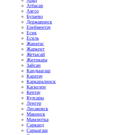
Арал
Атбасар
Аягоз
Булаево
Державинск
Ерейментау
Есик
Есиль
Жанатас
Жаркент
Жетысай
Житикара
Зайсан
Кандыагаш
Каратау
Каркаралинск
Каскелен
Кентау
Кулсары
Ленгер
Лисаковск
Макинск
Мамлютка
Сарканд
Сарыагаш