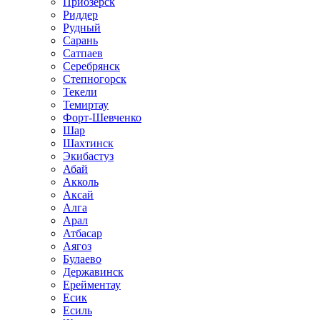
Приозёрск
Риддер
Рудный
Сарань
Сатпаев
Серебрянск
Степногорск
Текели
Темиртау
Форт-Шевченко
Шар
Шахтинск
Экибастуз
Абай
Акколь
Аксай
Алга
Арал
Атбасар
Аягоз
Булаево
Державинск
Ерейментау
Есик
Есиль