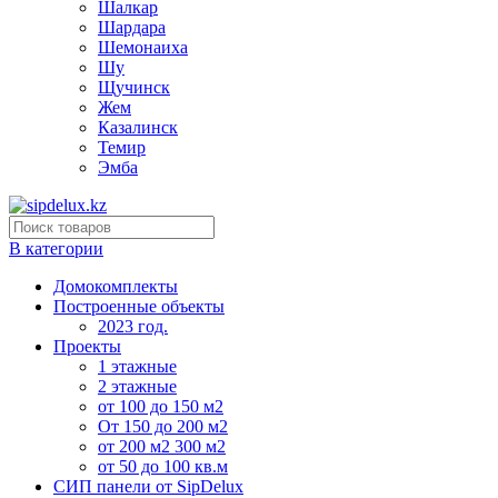
Шалкар
Шардара
Шемонаиха
Шу
Щучинск
Жем
Казалинск
Темир
Эмба
В категории
Домокомплекты
Построенные объекты
2023 год.
Проекты
1 этажные
2 этажные
от 100 до 150 м2
От 150 до 200 м2
от 200 м2 300 м2
от 50 до 100 кв.м
СИП панели от SipDelux