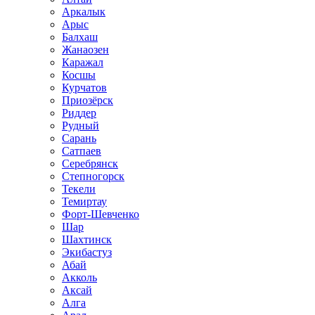
Аркалык
Арыс
Балхаш
Жанаозен
Каражал
Косшы
Курчатов
Приозёрск
Риддер
Рудный
Сарань
Сатпаев
Серебрянск
Степногорск
Текели
Темиртау
Форт-Шевченко
Шар
Шахтинск
Экибастуз
Абай
Акколь
Аксай
Алга