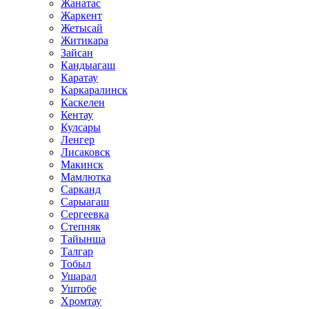
Жанатас
Жаркент
Жетысай
Житикара
Зайсан
Кандыагаш
Каратау
Каркаралинск
Каскелен
Кентау
Кулсары
Ленгер
Лисаковск
Макинск
Мамлютка
Сарканд
Сарыагаш
Сергеевка
Степняк
Тайынша
Талгар
Тобыл
Ушарал
Уштобе
Хромтау