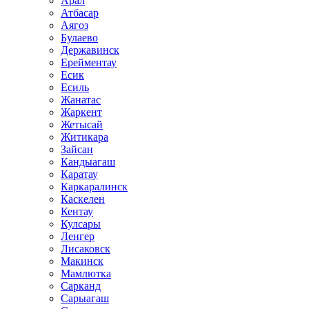
Арал
Атбасар
Аягоз
Булаево
Державинск
Ерейментау
Есик
Есиль
Жанатас
Жаркент
Жетысай
Житикара
Зайсан
Кандыагаш
Каратау
Каркаралинск
Каскелен
Кентау
Кулсары
Ленгер
Лисаковск
Макинск
Мамлютка
Сарканд
Сарыагаш