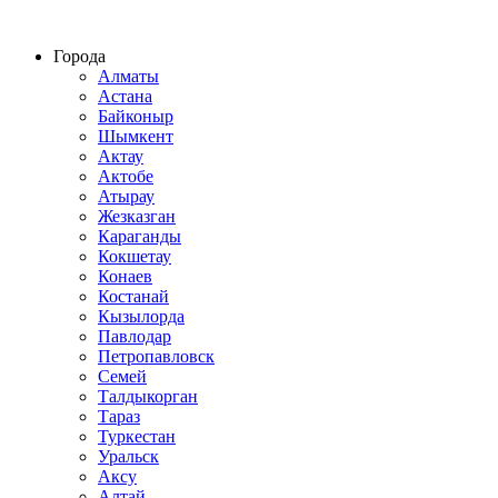
Строительство домов из СИП панелей по всему Казахстану
Города
Алматы
Астана
Байконыр
Шымкент
Актау
Актобе
Атырау
Жезказган
Караганды
Кокшетау
Конаев
Костанай
Кызылорда
Павлодар
Петропавловск
Семей
Талдыкорган
Тараз
Туркестан
Уральск
Аксу
Алтай