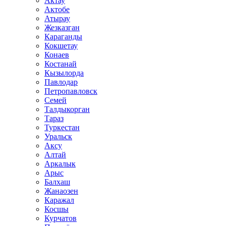
Актау
Актобе
Атырау
Жезказган
Караганды
Кокшетау
Конаев
Костанай
Кызылорда
Павлодар
Петропавловск
Семей
Талдыкорган
Тараз
Туркестан
Уральск
Аксу
Алтай
Аркалык
Арыс
Балхаш
Жанаозен
Каражал
Косшы
Курчатов