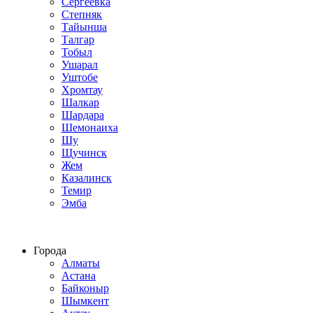
Сергеевка
Степняк
Тайынша
Талгар
Тобыл
Ушарал
Уштобе
Хромтау
Шалкар
Шардара
Шемонаиха
Шу
Щучинск
Жем
Казалинск
Темир
Эмба
Строим по всему Казахстану
Города
Алматы
Астана
Байконыр
Шымкент