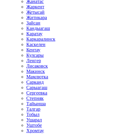
Жанатас
Жаркент
Жетысай
Житикара
Зайсан
Кандыагаш
Каратау
Каркаралинск
Каскелен
Кентау
Кулсары
Ленгер
Лисаковск
Макинск
Мамлютка
Сарканд
Сарыагаш
Сергеевка
Степняк
Тайынша
Талгар
Тобыл
Ушарал
Уштобе
Хромтау