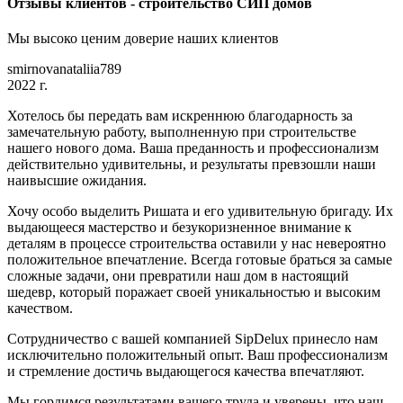
Отзывы клиентов - строительство СИП домов
Мы высоко ценим доверие наших клиентов
smirnovanataliia789
2022 г.
Хотелось бы передать вам искреннюю благодарность за
замечательную работу, выполненную при строительстве
нашего нового дома. Ваша преданность и профессионализм
действительно удивительны, и результаты превзошли наши
наивысшие ожидания.
Хочу особо выделить Ришата и его удивительную бригаду. Их
выдающееся мастерство и безукоризненное внимание к
деталям в процессе строительства оставили у нас невероятно
положительное впечатление. Всегда готовые браться за самые
сложные задачи, они превратили наш дом в настоящий
шедевр, который поражает своей уникальностью и высоким
качеством.
Сотрудничество с вашей компанией SipDelux принесло нам
исключительно положительный опыт. Ваш профессионализм
и стремление достичь выдающегося качества впечатляют.
Мы гордимся результатами вашего труда и уверены, что наш