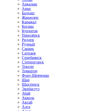
Аркалык
Арыс
Балхаш
Жанаозен
Каражал
Косшы
Курчатов
Приозёрск
Риддер
Рудный
Сарань
Сатпаев
Серебрянск
Степногорск
Текели
Темиртау
Форт-Шевченко
Шар
Шахтинск
Экибастуз
Абай
Акколь
Аксай
Алга