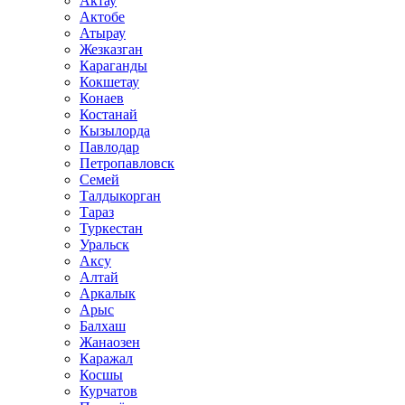
Актау
Актобе
Атырау
Жезказган
Караганды
Кокшетау
Конаев
Костанай
Кызылорда
Павлодар
Петропавловск
Семей
Талдыкорган
Тараз
Туркестан
Уральск
Аксу
Алтай
Аркалык
Арыс
Балхаш
Жанаозен
Каражал
Косшы
Курчатов