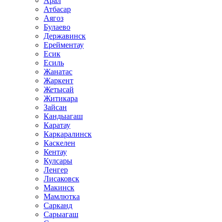
Арал
Атбасар
Аягоз
Булаево
Державинск
Ерейментау
Есик
Есиль
Жанатас
Жаркент
Жетысай
Житикара
Зайсан
Кандыагаш
Каратау
Каркаралинск
Каскелен
Кентау
Кулсары
Ленгер
Лисаковск
Макинск
Мамлютка
Сарканд
Сарыагаш