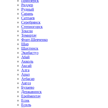
Приозёрск
Риддер
Рудный
Сарань
Сатпаев
Серебрянск
Степногорск
Текели
Темиртау
Форт-Шевченко
Шар
Шахтинск
Экибастуз
Абай
Акколь
Аксай
Алга
Арал
Атбасар
Аягоз
Булаево
Державинск
Ерейментау
Есик
Есиль