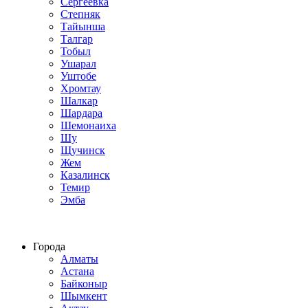
Сергеевка
Степняк
Тайынша
Талгар
Тобыл
Ушарал
Уштобе
Хромтау
Шалкар
Шардара
Шемонаиха
Шу
Щучинск
Жем
Казалинск
Темир
Эмба
Строим по всему Казахстану
Города
Алматы
Астана
Байконыр
Шымкент