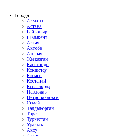
Строительство домов из СИП панелей по всему Казахстану
Города
Алматы
Астана
Байконыр
Шымкент
Актау
Актобе
Атырау
Жезказган
Караганды
Кокшетау
Конаев
Костанай
Кызылорда
Павлодар
Петропавловск
Семей
Талдыкорган
Тараз
Туркестан
Уральск
Аксу
Алтай