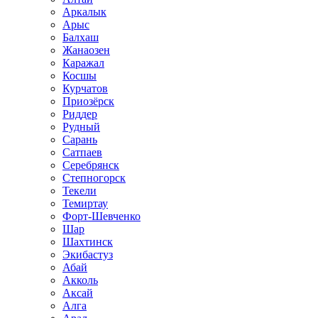
Аркалык
Арыс
Балхаш
Жанаозен
Каражал
Косшы
Курчатов
Приозёрск
Риддер
Рудный
Сарань
Сатпаев
Серебрянск
Степногорск
Текели
Темиртау
Форт-Шевченко
Шар
Шахтинск
Экибастуз
Абай
Акколь
Аксай
Алга