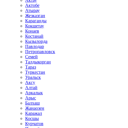
Актау
Актобе
Атырау
Жезказган
Караганды
Кокшетау
Конаев
Костанай
Кызылорда
Павлодар
Петропавловск
Семей
Талдыкорган
Тараз
Туркестан
Уральск
Аксу
Алтай
Аркалык
Арыс
Балхаш
Жанаозен
Каражал
Косшы
Курчатов