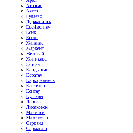
Арал
Атбасар
Аягоз
Булаево
Державинск
Ерейментау
Есик
Есиль
Жанатас
Жаркент
Жетысай
Житикара
Зайсан
Кандыагаш
Каратау
Каркаралинск
Каскелен
Кентау
Кулсары
Ленгер
Лисаковск
Макинск
Мамлютка
Сарканд
Сарыагаш