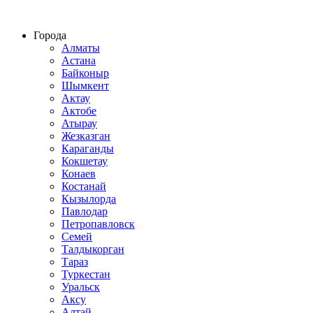
Строительство домов из СИП панелей по всему Казахстану
Города
Алматы
Астана
Байконыр
Шымкент
Актау
Актобе
Атырау
Жезказган
Караганды
Кокшетау
Конаев
Костанай
Кызылорда
Павлодар
Петропавловск
Семей
Талдыкорган
Тараз
Туркестан
Уральск
Аксу
Алтай