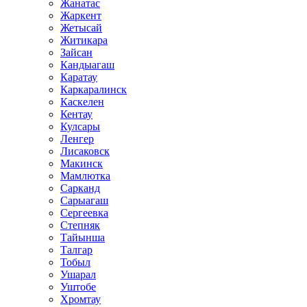
Жанатас
Жаркент
Жетысай
Житикара
Зайсан
Кандыагаш
Каратау
Каркаралинск
Каскелен
Кентау
Кулсары
Ленгер
Лисаковск
Макинск
Мамлютка
Сарканд
Сарыагаш
Сергеевка
Степняк
Тайынша
Талгар
Тобыл
Ушарал
Уштобе
Хромтау