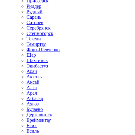
Приозёрск
Риддер
Рудный
Сарань
Сатпаев
Серебрянск
Степногорск
Текели
Темиртау
Форт-Шевченко
Шар
Шахтинск
Экибастуз
Абай
Акколь
Аксай
Алга
Арал
Атбасар
Аягоз
Булаево
Державинск
Ерейментау
Есик
Есиль