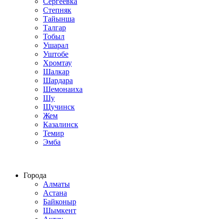
Сергеевка
Степняк
Тайынша
Талгар
Тобыл
Ушарал
Уштобе
Хромтау
Шалкар
Шардара
Шемонаиха
Шу
Щучинск
Жем
Казалинск
Темир
Эмба
Строим по всему Казахстану
Города
Алматы
Астана
Байконыр
Шымкент