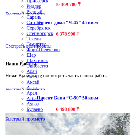
Приозёрск
10 369 700
₸
Риддер
Рудный
Быстрый просмотр
Сарань
Проект дома “Ч-45” 45 кв.м
Сатпаев
Серебрянск
Степногорск
6 378 900
₸
Текели
Темиртау
Смотреть все проекты
Форт-Шевченко
Шар
Шахтинск
Наши Работы
Экибастуз
Абай
Ниже Вы можите посмотреть часть наших работ.
Акколь
Аксай
Алга
Быстрый просмотр
Арал
Проект Бани “С-50” 50 кв.м
Атбасар
Аягоз
Булаево
6 498 800
₸
Державинск
Быстрый просмотр
Ерейментау
Есик
Есиль