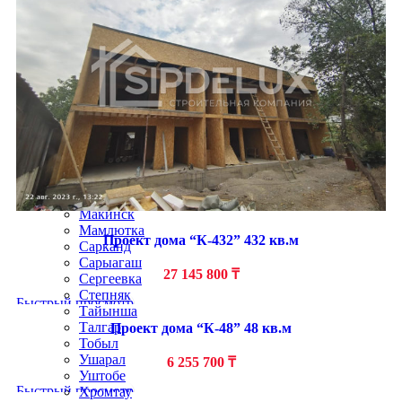
Жанатас
Жаркент
Жетысай
Житикара
Зайсан
Кандыагаш
Каратау
Каркаралинск
Каскелен
Кентау
Кулсары
Ленгер
Лисаковск
Макинск
Мамлютка
Проект дома “К-432” 432 кв.м
Сарканд
Сарыагаш
27 145 800
₸
Сергеевка
Степняк
Быстрый просмотр
Тайынша
Талгар
Проект дома “К-48” 48 кв.м
Тобыл
Ушарал
6 255 700
₸
Уштобе
Быстрый просмотр
Хромтау