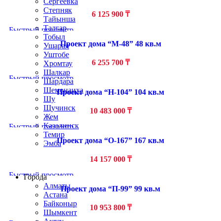
Сергеевка
Степняк
6 125 900
₸
Тайынша
Талгар
Быстрый просмотр
Тобыл
Проект дома “М-48” 48 кв.м
Ушарал
Уштобе
6 255 700
₸
Хромтау
Шалкар
Быстрый просмотр
Шардара
Шемонаиха
Проект дома “Н-104” 104 кв.м
Шу
Щучинск
10 483 000
₸
Жем
Казалинск
Быстрый просмотр
Темир
Проект дома “О-167” 167 кв.м
Эмба
14 157 000
₸
Строим по всему Казахстану
Быстрый просмотр
Города
Алматы
Проект дома “П-99” 99 кв.м
Астана
Байконыр
10 953 800
₸
Шымкент