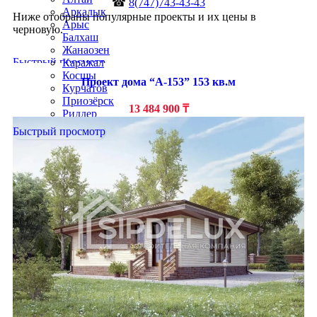
☎
8(747)743-43-43
Аркалык
Ниже отобраны популярные проекты и их цены в
Арыс
черновую.
Балхаш
Жанаозен
Быстрый просмотр
Каражал
Косшы
Проект дома “А-153” 153 кв.м
Курчатов
Приозёрск
13 484 900
₸
Риддер
Рудный
Быстрый просмотр
Сарань
Сатпаев
Серебрянск
Степногорск
Текели
Темиртау
Форт-Шевченко
Шар
Шахтинск
Экибастуз
Абай
Акколь
Аксай
Алга