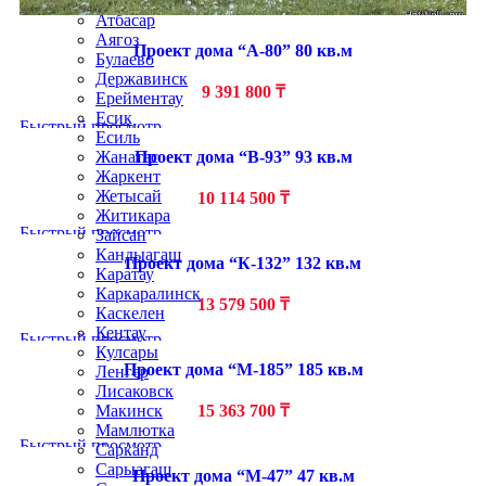
Арал
Атбасар
Аягоз
Проект дома “А-80” 80 кв.м
Булаево
Державинск
9 391 800
₸
Ерейментау
Есик
Быстрый просмотр
Есиль
Проект дома “В-93” 93 кв.м
Жанатас
Жаркент
Жетысай
10 114 500
₸
Житикара
Быстрый просмотр
Зайсан
Кандыагаш
Проект дома “К-132” 132 кв.м
Каратау
Каркаралинск
13 579 500
₸
Каскелен
Кентау
Быстрый просмотр
Кулсары
Проект дома “М-185” 185 кв.м
Ленгер
Лисаковск
15 363 700
₸
Макинск
Мамлютка
Быстрый просмотр
Сарканд
Сарыагаш
Проект дома “М-47” 47 кв.м