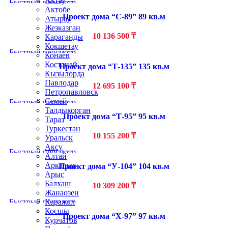
Актау
Быстрый просмотр
Актобе
Проект дома “С-89” 89 кв.м
Атырау
Жезказган
10 136 500
₸
Караганды
Кокшетау
Быстрый просмотр
Конаев
Костанай
Проект дома “Т-135” 135 кв.м
Кызылорда
Павлодар
12 695 100
₸
Петропавловск
Семей
Быстрый просмотр
Талдыкорган
Проект дома “Т-95” 95 кв.м
Тараз
Туркестан
10 155 200
₸
Уральск
Аксу
Быстрый просмотр
Алтай
Аркалык
Проект дома “У-104” 104 кв.м
Арыс
Балхаш
10 309 200
₸
Жанаозен
Быстрый просмотр
Каражал
Косшы
Проект дома “Х-97” 97 кв.м
Курчатов