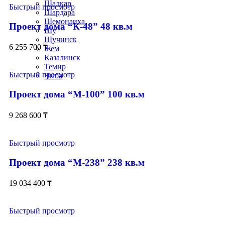
Шалкар
Быстрый просмотр
Шардара
Шемонаиха
Проект дома “К-48” 48 кв.м
Шу
Щучинск
6 255 700
₸
Жем
Казалинск
Темир
Быстрый просмотр
Эмба
Проект дома “М-100” 100 кв.м
9 268 600
₸
Быстрый просмотр
Проект дома “М-238” 238 кв.м
19 034 400
₸
Быстрый просмотр