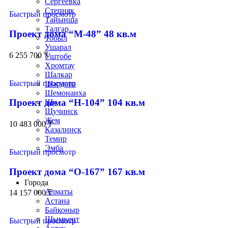
Сергеевка
Степняк
Быстрый просмотр
Тайынша
Талгар
Проект дома “М-48” 48 кв.м
Тобыл
Ушарал
6 255 700
₸
Уштобе
Хромтау
Шалкар
Быстрый просмотр
Шардара
Шемонаиха
Проект дома “Н-104” 104 кв.м
Шу
Щучинск
Жем
10 483 000
₸
Казалинск
Темир
Эмба
Быстрый просмотр
Строим по всему Казахстану
Проект дома “О-167” 167 кв.м
Города
Алматы
14 157 000
₸
Астана
Байконыр
Шымкент
Быстрый просмотр