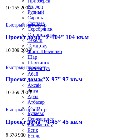
Приозёрск
Риддер
10 155 200
₸
Рудный
Сарань
Сатпаев
Быстрый просмотр
Серебрянск
Степногорск
Проект дома “У-104” 104 кв.м
Текели
Темиртау
10 309 200
₸
Форт-Шевченко
Шар
Шахтинск
Быстрый просмотр
Экибастуз
Абай
Проект дома “Х-97” 97 кв.м
Акколь
Аксай
Алга
10 369 700
₸
Арал
Атбасар
Аягоз
Быстрый просмотр
Булаево
Державинск
Проект дома “Ч-45” 45 кв.м
Ерейментау
Есик
6 378 900
₸
Есиль