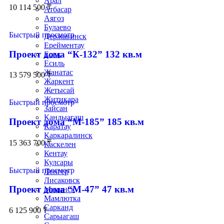
Арал
10 114 500
₸
Атбасар
Аягоз
Булаево
Быстрый просмотр
Державинск
Ерейментау
Проект дома “К-132” 132 кв.м
Есик
Есиль
Жанатас
13 579 500
₸
Жаркент
Жетысай
Житикара
Быстрый просмотр
Зайсан
Кандыагаш
Проект дома “М-185” 185 кв.м
Каратау
Каркаралинск
15 363 700
₸
Каскелен
Кентау
Кулсары
Быстрый просмотр
Ленгер
Лисаковск
Проект дома “М-47” 47 кв.м
Макинск
Мамлютка
Сарканд
6 125 900
₸
Сарыагаш