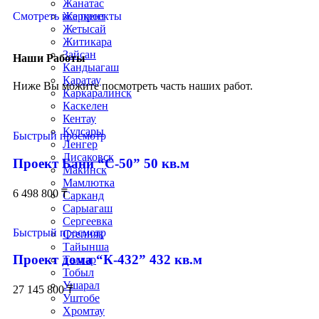
Жанатас
Смотреть все проекты
Жаркент
Жетысай
Житикара
Зайсан
Наши Работы
Кандыагаш
Каратау
Ниже Вы можите посмотреть часть наших работ.
Каркаралинск
Каскелен
Кентау
Кулсары
Быстрый просмотр
Ленгер
Лисаковск
Проект Бани “С-50” 50 кв.м
Макинск
Мамлютка
6 498 800
₸
Сарканд
Сарыагаш
Сергеевка
Быстрый просмотр
Степняк
Тайынша
Проект дома “К-432” 432 кв.м
Талгар
Тобыл
Ушарал
27 145 800
₸
Уштобе
Хромтау