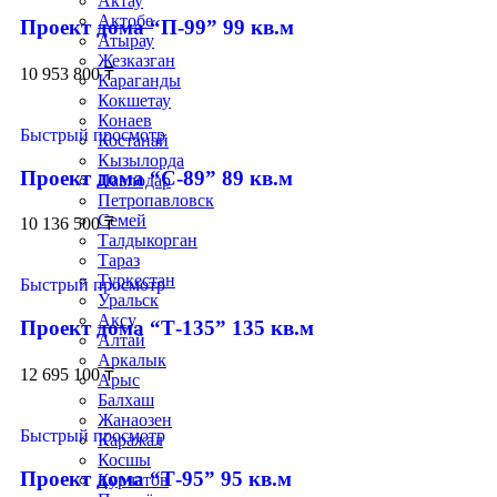
Актау
Актобе
Проект дома “П-99” 99 кв.м
Атырау
Жезказган
10 953 800
₸
Караганды
Кокшетау
Конаев
Быстрый просмотр
Костанай
Кызылорда
Проект дома “С-89” 89 кв.м
Павлодар
Петропавловск
Семей
10 136 500
₸
Талдыкорган
Тараз
Туркестан
Быстрый просмотр
Уральск
Аксу
Проект дома “Т-135” 135 кв.м
Алтай
Аркалык
12 695 100
₸
Арыс
Балхаш
Жанаозен
Быстрый просмотр
Каражал
Косшы
Проект дома “Т-95” 95 кв.м
Курчатов