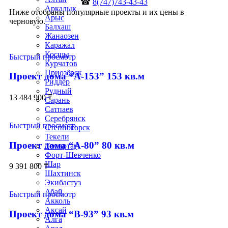
☎
8(747)743-43-43
Аркалык
Ниже отобраны популярные проекты и их цены в
Арыс
черновую.
Балхаш
Жанаозен
Каражал
Косшы
Быстрый просмотр
Курчатов
Приозёрск
Проект дома “А-153” 153 кв.м
Риддер
Рудный
13 484 900
₸
Сарань
Сатпаев
Серебрянск
Быстрый просмотр
Степногорск
Текели
Проект дома “А-80” 80 кв.м
Темиртау
Форт-Шевченко
Шар
9 391 800
₸
Шахтинск
Экибастуз
Абай
Быстрый просмотр
Акколь
Аксай
Проект дома “В-93” 93 кв.м
Алга